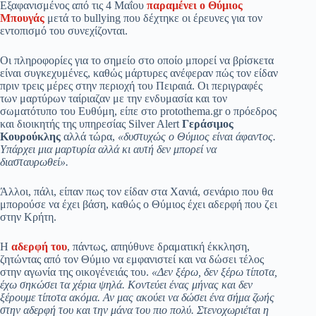
Εξαφανισμένος από τις 4 Μαΐου
παραμένει ο Θύμιος
Μπουγάς
μετά το bullying που δέχτηκε οι έρευνες για τον
εντοπισμό του συνεχίζονται.
Οι πληροφορίες για το σημείο στο οποίο μπορεί να βρίσκετα
είναι συγκεχυμένες, καθώς μάρτυρες ανέφεραν πώς τον είδαν
πριν τρεις μέρες στην περιοχή του Πειραιά. Οι περιγραφές
των μαρτύρων ταίριαζαν με την ενδυμασία και τον
σωματότυπο του Ευθύμη, είπε στο protothema.gr ο πρόεδρος
και διοικητής της υπηρεσίας Silver Alert
Γεράσιμος
Κουρούκλης
αλλά τώρα,
«δυστυχώς ο Θύμιος είναι άφαντος.
Υπάρχει μια μαρτυρία αλλά κι αυτή δεν μπορεί να
διασταυρωθεί».
Άλλοι, πάλι, είπαν πως τον είδαν στα Χανιά, σενάριο που θα
μπορούσε να έχει βάση, καθώς ο Θύμιος έχει αδερφή που ζει
στην Κρήτη.
Η
αδερφή του
, πάντως, απηύθυνε δραματική έκκληση,
ζητώντας από τον Θύμιο να εμφανιστεί και να δώσει τέλος
στην αγωνία της οικογένειάς του.
«Δεν ξέρω, δεν ξέρω τίποτα,
έχω σηκώσει τα χέρια ψηλά. Κοντεύει ένας μήνας και δεν
ξέρουμε τίποτα ακόμα. Αν μας ακούει να δώσει ένα σήμα ζωής
στην αδερφή του και την μάνα του πιο πολύ. Στενοχωριέται η