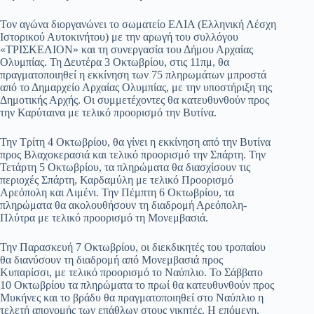
Τον αγώνα διοργανώνει το σωματείο ΕΛΙΑ (Ελληνική Λέσχη
Ιστορικού Αυτοκινήτου) με την αρωγή του συλλόγου
«ΤΡΙΣΚΕΛΙΟΝ» και τη συνεργασία του Δήμου Αρχαίας
Ολυμπίας.
Τη Δευτέρα 3 Οκτωβρίου, στις 11πμ, θα
πραγματοποιηθεί η εκκίνηση των 75 πληρωμάτων μπροστά
από το Δημαρχείο Αρχαίας Ολυμπίας, με την υποστήριξη της
Δημοτικής Αρχής. Οι συμμετέχοντες θα κατευθυνθούν προς
την Καρύταινα με τελικό προορισμό την Βυτίνα.
Την Τρίτη 4 Οκτωβρίου, θα γίνει η εκκίνηση από την Βυτίνα
προς Βλαχοκερασιά και τελικό προορισμό την Σπάρτη. Την
Τετάρτη 5 Οκτωβρίου, τα πληρώματα θα διασχίσουν τις
περιοχές Σπάρτη, Καρδαμύλη με τελικό Προορισμό
Αρεόπολη και Λιμένι. Την Πέμπτη 6 Οκτωβρίου, τα
πληρώματα θα ακολουθήσουν τη διαδρομή Αρεόπολη-
Πλύτρα με τελικό προορισμό τη Μονεμβασιά.
Την Παρασκευή 7 Οκτωβρίου, οι διεκδικητές του τροπαίου
θα διανύσουν τη διαδρομή από Μονεμβασιά προς
Κυπαρίσσι, με τελικό προορισμό το Ναύπλιο. Το Σάββατο
10 Οκτωβρίου τα πληρώματα το πρωί θα κατευθυνθούν προς
Μυκήνες και το βράδυ θα πραγματοποιηθεί στο Ναύπλιο η
τελετή απονομής των επάθλων στους νικητές. Η επόμενη,