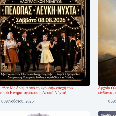
ιάδα: Με άρωμα από τη «χρυσή» εποχή του
Αρχαία Ολ
νικού Κινηματογράφου η Λευκή Νύχτα!
κίνδυνος 
8 Αυγούστου, 2026
8 Αυ