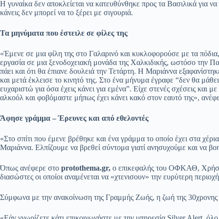
Η γυναίκα δεν αποκλείεται να κατευθύνθηκε προς τα Βασιλικά για να
κάνεις δεν μπορεί να το ξέρει με σιγουριά.
Τα μηνύματα που έστειλε σε φίλες της
«Έμενε σε μια φίλη της στο Γαλαρινό και κυκλοφορούσε με τα πόδια,
εργασία σε μια ξενοδοχειακή μονάδα της Χαλκιδικής, ωστόσο την Παρα
πάει και ότι θα έπιανε δουλειά την Τετάρτη. Η Μαριάννα εξαφανίστη
και μετά έκλεισε το κινητό της. Στο ένα μήνυμα έγραφε “δεν θα μάθε
ευχαριστώ για όσα έχεις κάνει για εμένα”. Είχε στενές σχέσεις και με
αλκοόλ και φοβόμαστε μήπως έχει κάνει κακό στον εαυτό της», ανέφερ
Άφησε γράμμα – Έρευνες και από εθελοντές
«Στο σπίτι που έμενε βρέθηκε και ένα γράμμα το οποίο έχει στα χέρι
Μαριάννα. Ελπίζουμε να βρεθεί σύντομα γιατί ανησυχούμε και να βοη
Όπως ανέφερε στο
protothema.gr,
ο επικεφαλής του ΟΦΚΑΘ, Χρήστος
διασώστες οι οποίοι αναμένεται να «χτενισουν» την ευρύτερη περιοχή
Σύμφωνα με την ανακοίνωση της Γραμμής Ζωής, η ζωή της 30χρονης π
«Εάν γνωρίζετε κάτι επικοινωνήστε με την υπηρεσία Silver Alert, όλ