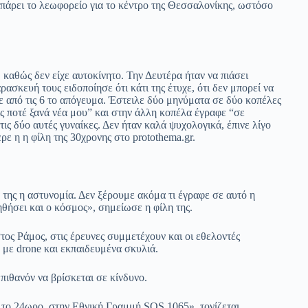
 πάρει το λεωφορείο για το κέντρο της Θεσσαλονίκης, ωστόσο
 καθώς δεν είχε αυτοκίνητο. Την Δευτέρα ήταν να πιάσει
σκευή τους ειδοποίησε ότι κάτι της έτυχε, ότι δεν μπορεί να
κε από τις 6 το απόγευμα. Έστειλε δύο μηνύματα σε δύο κοπέλες
ις ποτέ ξανά νέα μου” και στην άλλη κοπέλα έγραφε “σε
 τις δύο αυτές γυναίκες. Δεν ήταν καλά ψυχολογικά, έπινε λίγο
ε η η φίλη της 30χρονης στο protothema.gr.
α της η αστυνομία. Δεν ξέρουμε ακόμα τι έγραφε σε αυτό η
θήσει και ο κόσμος», σημείωσε η φίλη της.
 Ράμος, στις έρευνες συμμετέχουν και οι εθελοντές
 με drone και εκπαιδευμένα σκυλιά.
ιθανόν να βρίσκεται σε κίνδυνο.
ο το 24ωρο, στην Εθνική Γραμμή SOS 1065», τονίζεται.