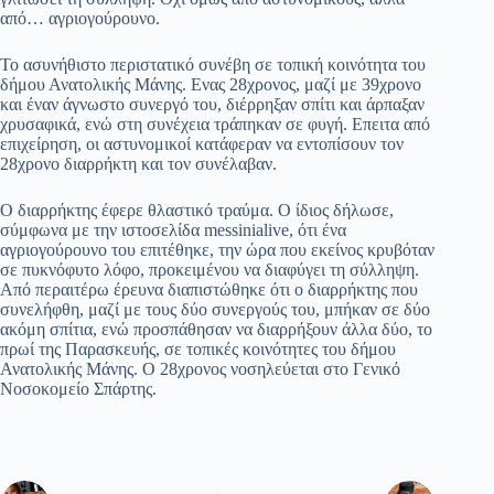
από… αγριογούρουνο.
Το ασυνήθιστο περιστατικό συνέβη σε τοπική κοινότητα του
δήμου Ανατολικής Μάνης. Ενας 28χρονος, μαζί με 39χρονο
και έναν άγνωστο συνεργό του, διέρρηξαν σπίτι και άρπαξαν
χρυσαφικά, ενώ στη συνέχεια τράπηκαν σε φυγή. Επειτα από
επιχείρηση, οι αστυνομικοί κατάφεραν να εντοπίσουν τον
28χρονο διαρρήκτη και τον συνέλαβαν.
Ο διαρρήκτης έφερε θλαστικό τραύμα. Ο ίδιος δήλωσε,
σύμφωνα με την ιστοσελίδα messinialive, ότι ένα
αγριογούρουνο του επιτέθηκε, την ώρα που εκείνος κρυβόταν
σε πυκνόφυτο λόφο, προκειμένου να διαφύγει τη σύλληψη.
Από περαιτέρω έρευνα διαπιστώθηκε ότι ο διαρρήκτης που
συνελήφθη, μαζί με τους δύο συνεργούς του, μπήκαν σε δύο
ακόμη σπίτια, ενώ προσπάθησαν να διαρρήξουν άλλα δύο, το
πρωί της Παρασκευής, σε τοπικές κοινότητες του δήμου
Ανατολικής Μάνης. Ο 28χρονος νοσηλεύεται στο Γενικό
Νοσοκομείο Σπάρτης.