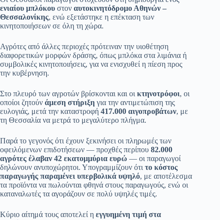
ενιαίου μπλόκου
στον
αυτοκινητόδρομο Αθηνών –
Θεσσαλονίκης
, ενώ εξετάστηκε η επέκταση των
κινητοποιήσεων σε όλη τη χώρα.
Αγρότες από άλλες περιοχές πρότειναν την υιοθέτηση
διαφορετικών μορφών δράσης, όπως μπλόκα στα λιμάνια ή
συμβολικές κινητοποιήσεις, για να ενισχυθεί η πίεση προς
την κυβέρνηση.
Στο πλευρό των αγροτών βρίσκονται και οι
κτηνοτρόφοι
, οι
οποίοι ζητούν
άμεση στήριξη
για την αντιμετώπιση της
ευλογιάς, μετά την καταστροφή
417.000 αιγοπροβάτων
, με
τη Θεσσαλία να μετρά το μεγαλύτερο πλήγμα.
Παρά το γεγονός ότι έχουν ξεκινήσει οι πληρωμές των
οφειλόμενων επιδοτήσεων — προχθές περίπου
82.000
αγρότες έλαβαν 42 εκατομμύρια ευρώ
— οι παραγωγοί
δηλώνουν ανυποχώρητοι. Υπογραμμίζουν ότι
το κόστος
παραγωγής παραμένει υπερβολικά υψηλό
, με αποτέλεσμα
τα προϊόντα να πωλούνται φθηνά στους παραγωγούς, ενώ οι
καταναλωτές τα αγοράζουν σε πολύ υψηλές τιμές.
Κύριο αίτημά τους αποτελεί η
εγγυημένη τιμή στα