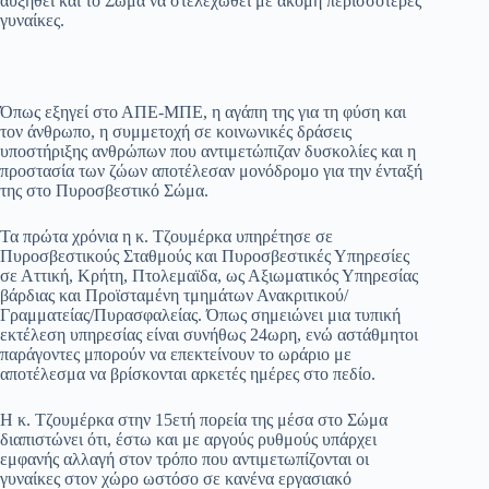
αυξηθεί και το Σώμα να στελεχωθεί με ακόμη περισσότερες
γυναίκες.
Όπως εξηγεί στο ΑΠΕ-ΜΠΕ, η αγάπη της για τη φύση και
τον άνθρωπο, η συμμετοχή σε κοινωνικές δράσεις
υποστήριξης ανθρώπων που αντιμετώπιζαν δυσκολίες και η
προστασία των ζώων αποτέλεσαν μονόδρομο για την ένταξή
της στο Πυροσβεστικό Σώμα.
Τα πρώτα χρόνια η κ. Τζουμέρκα υπηρέτησε σε
Πυροσβεστικούς Σταθμούς και Πυροσβεστικές Υπηρεσίες
σε Αττική, Κρήτη, Πτολεμαϊδα, ως Αξιωματικός Υπηρεσίας
βάρδιας και Προϊσταμένη τμημάτων Ανακριτικού/
Γραμματείας/Πυρασφαλείας. Όπως σημειώνει μια τυπική
εκτέλεση υπηρεσίας είναι συνήθως 24ωρη, ενώ αστάθμητοι
παράγοντες μπορούν να επεκτείνουν το ωράριο με
αποτέλεσμα να βρίσκονται αρκετές ημέρες στο πεδίο.
Η κ. Τζουμέρκα στην 15ετή πορεία της μέσα στο Σώμα
διαπιστώνει ότι, έστω και με αργούς ρυθμούς υπάρχει
εμφανής αλλαγή στον τρόπο που αντιμετωπίζονται οι
γυναίκες στον χώρο ωστόσο σε κανένα εργασιακό