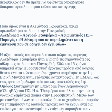
περιβάλλον δεν θα πρέπει να υφίσταται οποιαδήποτε
διάκριση προσδιορισμού φύλου και καταγωγής.
Ποια όμως είναι η Αλεξάνδρα Τζουμέρκα, παλιά
πρωταθλήτρια στίβου με την Παναχαϊκή;
Αλεξάνδρα – Αργυρώ Τζουμέρκα – Αξιωματικός ΠΣ –
Πυραγός : «Η δύναμη που σε συμπληρώνει και η
έμπνευση που σε οδηγεί δεν έχει φύλο»
Η αξιωματικός του πυροσβεστικού σώματος, πυραγός,
Αλεξάνδρα Τζουμέρκα ήταν μία από τις σημαντικότερες
αθλήτριες στίβου στην Παναχαϊκή. Εδώ και 15 χρόνια
υπηρετεί στην Πυροσβεστική έχοντας περάσει από καίριες
θέσεις ενώ τα τελευταία πέντε χρόνια υπηρέτησε στην 1η
Ειδική Μονάδα Αντιμετώπισης Καταστροφών, 1η ΕΜΑΚ, ως
επιχειρησιακή αξιωματικός και ως επικεφαλής της 1ης
Ομάδας Συστημάτων μη Επανδρωμένων Αεροσκαφών
(ΟΣμηΕΑ) του ΠΣ. Η κ. Τζουμέρκα αποτέλεσε την πρώτη
γυναίκα χειρίστρια drones στην Πυροσβεστική. Μέσω των
μη επανδρωμένων αεροσκαφών, όσοι τα χειρίζονται μπορούν
να επιτηρήσουν τις δασικές περιοχές και να έχουν εναέρια
εικόνα για τον συντονισμό των επίγειων πυροσβεστικών