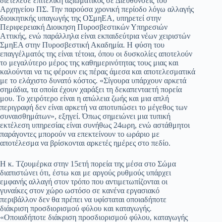
διετέλεσε επιτελική αξιωματικός σε Διευθύνσεις του
Αρχηγείου ΠΣ. Την παρούσα χρονική περίοδο λόγω αλλαγής
διοικητικής υπαγωγής της ΟΣμηΕΑ, υπηρετεί στην
Περιφερειακή Διοικηση Πυροσβεστικών Υπηρεσιών
Αττικής, ενώ παράλληλα είναι εκπαιδεύτρια νέων χειριστών
ΣμηΕΑ στην Πυροσβεστική Ακαδημία. Η φύση του
επαγγέλματός της είναι τέτοια, όπου οι δυσκολίες αποτελούν
το μεγαλύτερο μέρος της καθημερινότητας τους μιας και
καλούνται να τις φέρουν εις πέρας άμεσα και αποτελεσματικά
με το ελάχιστο δυνατό κόστος. «Σίγουρα υπάρχουν αρκετά
σημάδια, τα οποία έχουν χαράξει τη δεκαπενταετή πορεία
μου. Το χειρότερο είναι η απώλεια ζωής και μια απλή
περιγραφή δεν είναι αρκετή να αποτυπώσει το μέγεθος των
συναισθημάτων», εξηγεί. Όπως σημειώνει μια τυπική
εκτέλεση υπηρεσίας είναι συνήθως 24ωρη, ενώ αστάθμητοι
παράγοντες μπορούν να επεκτείνουν το ωράριο με
αποτέλεσμα να βρίσκονται αρκετές ημέρες στο πεδίο.
Η κ. Τζουμέρκα στην 15ετή πορεία της μέσα στο Σώμα
διαπιστώνει ότι, έστω και με αργούς ρυθμούς υπάρχει
εμφανής αλλαγή στον τρόπο που αντιμετωπίζονται οι
γυναίκες στον χώρο ωστόσο σε κανένα εργασιακό
περιβάλλον δεν θα πρέπει να υφίσταται οποιαδήποτε
διάκριση προσδιορισμού φύλου και καταγωγής.
«Οποιαδήποτε διάκριση προσδιορισμού φύλου, καταγωγής