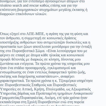
δυνάμεων, για τον εντοπισμό αγνοουμένων ατόμων στο
πλαίσιο search and rescue καθώς επίσης και για την
επόπτευση βιομηχανικών ατυχημάτων μεγάλης έκτασης ή
διαρροών επικίνδυνων υλικών.
Όπως εξηγεί στο ΑΠΕ-ΜΠΕ, η αγάπη της για τη φύση και
τον άνθρωπο, η συμμετοχή σε κοινωνικές δράσεις
υποστήριξης ανθρώπων που αντιμετώπιζαν δυσκολίες και η
προστασία των ζώων αποτέλεσαν μονόδρομο για την ένταξή
της στο Πυροσβεστικό Σώμα. «Είναι λειτούργημα που με
φέρνει σε επαφή με άτομα κάθε ηλικίας και κοινωνικού
προφίλ θέτοντάς με διαρκώς σε κίνηση, δίνοντας μου
ζωντάνια και ενέργεια. Τα πρώτα χρόνια της υπηρεσίας μου
ήταν ένα στάδιο προσαρμογής, εγκλιματισμού και
ενσωμάτωσης σε έναν εντελώς διαφορετικό τρόπο ζωής,
σκέψης και διαχείρισης καταστάσεων», αναφέρει
χαρακτηριστικά. Τα πρώτα χρόνια η κ. Τζουμέρκα υπηρέτησε
σε Πυροσβεστικούς Σταθμούς και Πυροσβεστικές
Υπηρεσίες σε Αττική, Κρήτη, Πτολεμαϊδα, ως Αξιωματικός
Υπηρεσίας βάρδιας και Προϊσταμένη τμημάτων Ανακριτικού/
Γραμματείας/Πυρασφαλείας. Ακόμη, επί τρία χρόνια ήταν
εκπαιδεύτρια στη Σχολή Πυροσβεστών ενώ στη πορεία