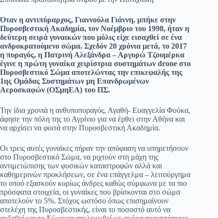
Όταν η αντιπύραρχος, Γιαννούλα Γιάννη, μπήκε στην
Πυροσβεστική Ακαδημία, τον Νοέμβριο του 1998, ήταν η
δεύτερη σειρά γυναικών που μόλις είχε εισαχθεί σε ένα
ανδροκρατούμενο σώμα. Σχεδόν 20 χρόνια μετά, το 2017
η πυραγός, η Πατρινή Αλεξάνδρα – Αργυρώ Τζουμέρκα
έγινε η πρώτη γυναίκα χειρίστρια συστημάτων drone στο
Πυροσβεστικό Σώμα αποτελώντας την επικεφαλής της
1ης Ομάδας Συστημάτων μη Επανδρωμένων
Αεροσκαφών (ΟΣμηΕΑ) του ΠΣ.
Την ίδια χρονιά η ανθυποπυραγός, Αγαθή- Ευαγγελία Φούκα,
άφησε την πόλη της το Αγρίνιο για να έρθει στην Αθήνα και
να αρχίσει να φοιτά στην Πυροσβεστική Ακαδημία.
Οι τρεις αυτές γυναίκες πήραν την απόφαση να υπηρετήσουν
στο Πυροσβεστικό Σώμα, να ριχτούν στη μάχη της
αντιμετώπισης των φυσικών καταστροφών αλλά και
καθημερινών προκλήσεων, σε ένα επάγγελμα – λειτούργημα
το οποό εξασκούν κυρίως άνδρες καθώς σύμφωνα με τα πιο
πρόσφατα στοιχεία, οι γυναίκες που βρίσκονται στο σώμα
αποτελούν το 5%. Στόχος ωστόσο όπως επισημαίνουν
στελέχη της Πυροσβεστικής, είναι το ποσοστό αυτό να