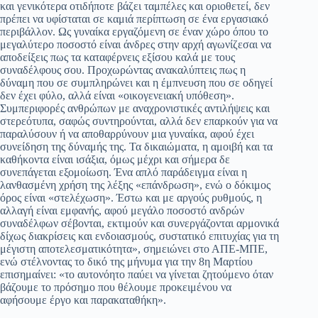
και γενικότερα οτιδήποτε βάζει ταμπέλες και οριοθετεί, δεν
πρέπει να υφίσταται σε καμιά περίπτωση σε ένα εργασιακό
περιβάλλον. Ως γυναίκα εργαζόμενη σε έναν χώρο όπου το
μεγαλύτερο ποσοστό είναι άνδρες στην αρχή αγωνίζεσαι να
αποδείξεις πως τα καταφέρνεις εξίσου καλά με τους
συναδέλφους σου. Προχωρώντας ανακαλύπτεις πως η
δύναμη που σε συμπληρώνει και η έμπνευση που σε οδηγεί
δεν έχει φύλο, αλλά είναι «οικογενειακή υπόθεση».
Συμπεριφορές ανθρώπων με αναχρονιστικές αντιλήψεις και
στερεότυπα, σαφώς συντηρούνται, αλλά δεν επαρκούν για να
παραλύσουν ή να αποθαρρύνουν μια γυναίκα, αφού έχει
συνείδηση της δύναμής της. Τα δικαιώματα, η αμοιβή και τα
καθήκοντα είναι ισάξια, όμως μέχρι και σήμερα δε
συνεπάγεται εξομοίωση. Ένα απλό παράδειγμα είναι η
λανθασμένη χρήση της λέξης «επάνδρωση», ενώ ο δόκιμος
όρος είναι «στελέχωση». Έστω και με αργούς ρυθμούς, η
αλλαγή είναι εμφανής, αφού μεγάλο ποσοστό ανδρών
συναδέλφων σέβονται, εκτιμούν και συνεργάζονται αρμονικά
δίχως διακρίσεις και ενδοιασμούς, συστατικό επιτυχίας για τη
μέγιστη αποτελεσματικότητα», σημειώνει στο ΑΠΕ-ΜΠΕ,
ενώ στέλνοντας το δικό της μήνυμα για την 8η Μαρτίου
επισημαίνει: «το αυτονόητο παύει να γίνεται ζητούμενο όταν
βάζουμε το πρόσημο που θέλουμε προκειμένου να
αφήσουμε έργο και παρακαταθήκη».