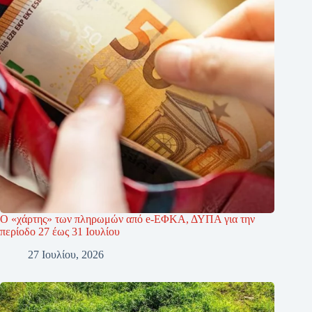
Ο «χάρτης» των πληρωμών από e-ΕΦΚΑ, ΔΥΠΑ για την
περίοδο 27 έως 31 Ιουλίου
27 Ιουλίου, 2026