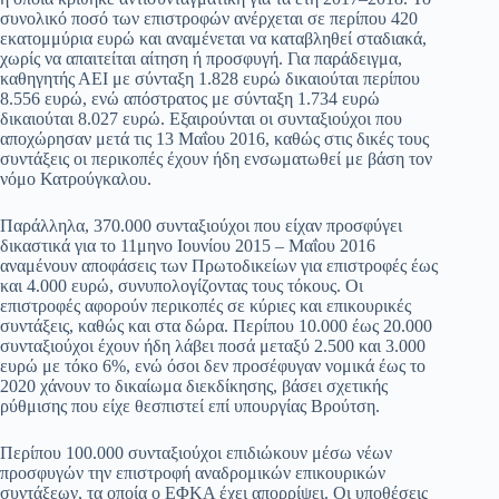
συνολικό ποσό των επιστροφών ανέρχεται σε περίπου 420
εκατομμύρια ευρώ και αναμένεται να καταβληθεί σταδιακά,
χωρίς να απαιτείται αίτηση ή προσφυγή. Για παράδειγμα,
καθηγητής ΑΕΙ με σύνταξη 1.828 ευρώ δικαιούται περίπου
8.556 ευρώ, ενώ απόστρατος με σύνταξη 1.734 ευρώ
δικαιούται 8.027 ευρώ. Εξαιρούνται οι συνταξιούχοι που
αποχώρησαν μετά τις 13 Μαΐου 2016, καθώς στις δικές τους
συντάξεις οι περικοπές έχουν ήδη ενσωματωθεί με βάση τον
νόμο Κατρούγκαλου.
Παράλληλα, 370.000 συνταξιούχοι που είχαν προσφύγει
δικαστικά για το 11μηνο Ιουνίου 2015 – Μαΐου 2016
αναμένουν αποφάσεις των Πρωτοδικείων για επιστροφές έως
και 4.000 ευρώ, συνυπολογίζοντας τους τόκους. Οι
επιστροφές αφορούν περικοπές σε κύριες και επικουρικές
συντάξεις, καθώς και στα δώρα. Περίπου 10.000 έως 20.000
συνταξιούχοι έχουν ήδη λάβει ποσά μεταξύ 2.500 και 3.000
ευρώ με τόκο 6%, ενώ όσοι δεν προσέφυγαν νομικά έως το
2020 χάνουν το δικαίωμα διεκδίκησης, βάσει σχετικής
ρύθμισης που είχε θεσπιστεί επί υπουργίας Βρούτση.
Περίπου 100.000 συνταξιούχοι επιδιώκουν μέσω νέων
προσφυγών την επιστροφή αναδρομικών επικουρικών
συντάξεων, τα οποία ο ΕΦΚΑ έχει απορρίψει. Οι υποθέσεις