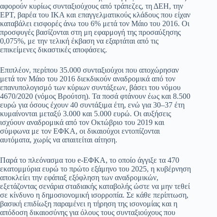
αφορούν κυρίως συνταξιούχους από τράπεζες, τη ΔΕΗ, την
ΕΡΤ, βαρέα του ΙΚΑ και επαγγελματικούς κλάδους που είχαν
καταβάλει εισφορές άνω του 6% μετά τον Μάιο του 2016. Οι
προσφυγές βασίζονται στη μη εφαρμογή της προσαύξησης
0,075%, με την τελική έκβαση να εξαρτάται από τις
επικείμενες δικαστικές αποφάσεις.
Επιπλέον, περίπου 35.000 συνταξιούχοι που αποχώρησαν
μετά τον Μάιο του 2016 διεκδικούν αναδρομικά από τον
επανυπολογισμό των κύριων συντάξεων, βάσει του νόμου
4670/2020 (νόμος Βρούτση). Τα ποσά φτάνουν έως και 8.500
ευρώ για όσους έχουν 40 συντάξιμα έτη, ενώ για 30–37 έτη
κυμαίνονται μεταξύ 3.000 και 5.000 ευρώ. Οι αυξήσεις
ισχύουν αναδρομικά από τον Οκτώβριο του 2019 και
σύμφωνα με τον ΕΦΚΑ, οι δικαιούχοι εντοπίζονται
αυτόματα, χωρίς να απαιτείται αίτηση.
Παρά το πλεόνασμα του e-ΕΦΚΑ, το οποίο άγγιξε τα 470
εκατομμύρια ευρώ το πρώτο εξάμηνο του 2025, η κυβέρνηση
αποκλείει την εφάπαξ εξόφληση των αναδρομικών,
εξετάζοντας σενάρια σταδιακής καταβολής ώστε να μην τεθεί
σε κίνδυνο η δημοσιονομική ισορροπία. Σε κάθε περίπτωση,
βασική επιδίωξη παραμένει η τήρηση της ισονομίας και η
απόδοση δικαιοσύνης για όλους τους συνταξιούχους που