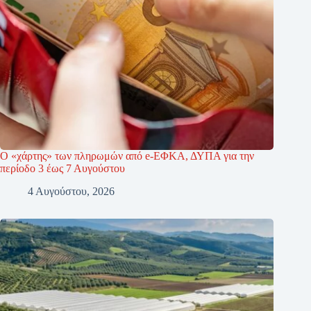
Ο «χάρτης» των πληρωμών από e-ΕΦΚΑ, ΔΥΠΑ για την
περίοδο 3 έως 7 Αυγούστου
4 Αυγούστου, 2026