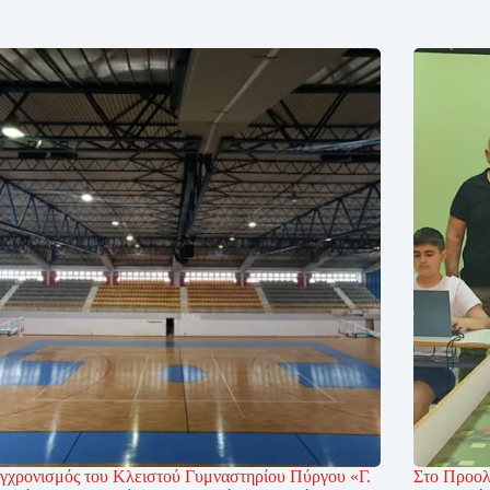
γχρονισμός του Κλειστού Γυμναστηρίου Πύργου «Γ.
Στο Προολ