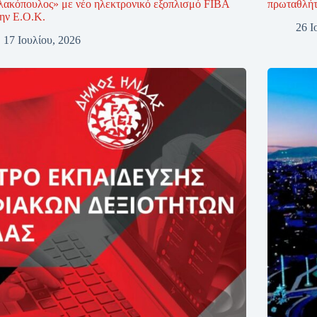
λακόπουλος» με νέο ηλεκτρονικό εξοπλισμό FIBA
πρωταθλήτ
την Ε.Ο.Κ.
26 Ι
17 Ιουλίου, 2026