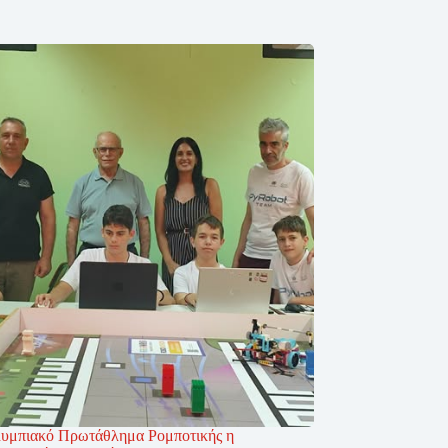
υμπιακό Πρωτάθλημα Ρομποτικής η