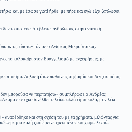
ετήσω και με έσωσε γιατί ήρθε, με πήρε και εγώ είχα ξαπλώσει
αι δεν το πιστεύω ότι βλέπω ανθρώπους στην εντατική
ύπαρκτοι, τίποτα» τόνισε ο Ανδρέας Μικρούτσικος.
ήνες το καλοκαίρι στον Ευαγγελισμό με εγχειρήσεις, με
ε πταίσμα. Δηλαδή όταν παθαίνεις σηψαιμία και δεν χτυπιέται,
μα, δεν μπορούσα να περπατήσω» συμπλήρωσε ο Ανδρέας
«Ακόμα δεν έχω συνέλθει τελείως αλλά είμαι καλά, μην λέω
» αναφέρθηκε και στη σχέση του με τα χρήματα, μιλώντας για
ροσέφερε μια καλή ζωή έμεινε χρεωμένος και χωρίς λεφτά.