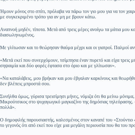
Ήμουν μόνος στο σπίτι, πρόλαβα να πάρω τον γιο μου για να τον χαιρ
με συγκεκριμένο τρόπο για αν μη με βρουν κάτω.
Αναπνοή μηδέν, τίποτα. Μετά από τρεις μέρες ανοίγω τα μάτια μου κ
διασωληνωμένος.
Με γλίτωσαν και το θεώρησαν θαύμα μέχρι και οι γιατροί. Παλμοί αν
«Μετά εκεί που συνερχόμουν, τσίμπησα έναν πυρετό και είχα τρεις μ
σηψαιμία και δύο φορές έφτασα στο όριο και με γλίτωσαν».
«Να καταλάβεις, μου βρήκαν και μου έβγαλαν καρκίνους και θεωρήθηκ
δεν βλέπεις μπροστά σου.
Συνήλθα όμως, γύρισα τρεισίμησι μήνες, νόμιζα ότι θα μείνω μόνι
Μικρούτσικος στο ψυχαγωγικό μαγκαζίνο της δημόσιας τηλεόρασης. 
πολλά».
Ο δημοφιλής παρουσιαστής, καλεσμένος στον καναπέ του «Στούντιο 4
το γεγονός ότι από εκεί που είχε μια μεγάλη περιουσία που θα του π