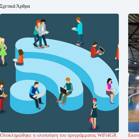
Σχετικά Άρθρα
Ολοκληρώθηκε η υλοποίηση του προγράμματος WiFi4GR
Εκσυ