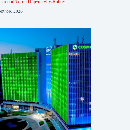
ρια ομάδα του Πύργου «Py-Robo»
ουνίου, 2026