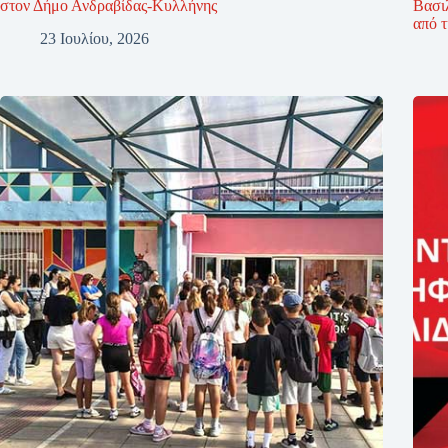
στον Δήμο Ανδραβίδας-Κυλλήνης
Βασι
από 
23 Ιουλίου, 2026