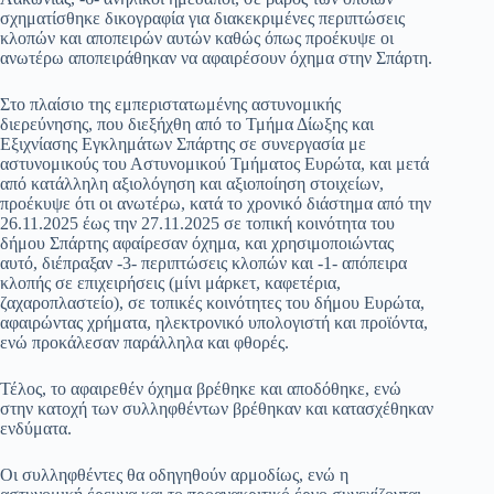
σχηματίσθηκε δικογραφία για διακεκριμένες περιπτώσεις
κλοπών και αποπειρών αυτών καθώς όπως προέκυψε οι
ανωτέρω αποπειράθηκαν να αφαιρέσουν όχημα στην Σπάρτη.
Στο πλαίσιο της εμπεριστατωμένης αστυνομικής
διερεύνησης, που διεξήχθη από το Τμήμα Δίωξης και
Εξιχνίασης Εγκλημάτων Σπάρτης σε συνεργασία με
αστυνομικούς του Αστυνομικού Τμήματος Ευρώτα, και μετά
από κατάλληλη αξιολόγηση και αξιοποίηση στοιχείων,
προέκυψε ότι οι ανωτέρω, κατά το χρονικό διάστημα από την
26.11.2025 έως την 27.11.2025 σε τοπική κοινότητα του
δήμου Σπάρτης αφαίρεσαν όχημα, και χρησιμοποιώντας
αυτό, διέπραξαν -3- περιπτώσεις κλοπών και -1- απόπειρα
κλοπής σε επιχειρήσεις (μίνι μάρκετ, καφετέρια,
ζαχαροπλαστείο), σε τοπικές κοινότητες του δήμου Ευρώτα,
αφαιρώντας χρήματα, ηλεκτρονικό υπολογιστή και προϊόντα,
ενώ προκάλεσαν παράλληλα και φθορές.
Τέλος, το αφαιρεθέν όχημα βρέθηκε και αποδόθηκε, ενώ
στην κατοχή των συλληφθέντων βρέθηκαν και κατασχέθηκαν
ενδύματα.
Οι συλληφθέντες θα οδηγηθούν αρμοδίως, ενώ η