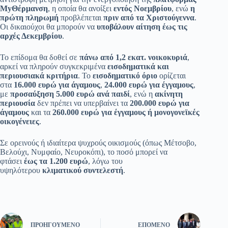
MyΘέρμανση
, η οποία θα ανοίξει
εντός Νοεμβρίου
, ενώ
η
πρώτη πληρωμή
προβλέπεται
πριν από τα Χριστούγεννα
.
Οι δικαιούχοι θα μπορούν να
υποβάλουν αίτηση έως τις
αρχές Δεκεμβρίου
.
Το επίδομα θα δοθεί σε
πάνω από 1,2 εκατ. νοικοκυριά
,
αρκεί να πληρούν συγκεκριμένα
εισοδηματικά και
περιουσιακά κριτήρια
. Το
εισοδηματικό όριο
ορίζεται
στα
16.000 ευρώ για άγαμους
,
24.000 ευρώ για έγγαμους
,
με
προσαύξηση 5.000 ευρώ ανά παιδί
, ενώ η
ακίνητη
περιουσία
δεν πρέπει να υπερβαίνει τα
200.000 ευρώ για
άγαμους
και τα
260.000 ευρώ για έγγαμους ή μονογονεϊκές
οικογένειες
.
Σε ορεινούς ή ιδιαίτερα ψυχρούς οικισμούς (όπως Μέτσοβο,
Βελούχι, Νυμφαίο, Νευροκόπι), το ποσό μπορεί να
φτάσει
έως τα 1.200 ευρώ
, λόγω του
υψηλότερου
κλιματικού συντελεστή
.
ΠΡΟΗΓΟΎΜΕΝΟ
ΕΠΌΜΕΝΟ