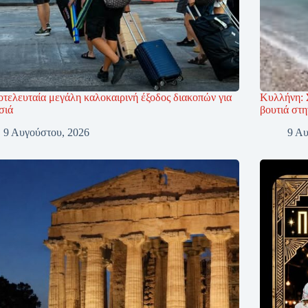
οτελευταία μεγάλη καλοκαιρινή έξοδος διακοπών για
Κυλλήνη: 
σιά
βουτιά στ
9 Αυγούστου, 2026
9 Αυ