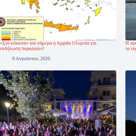
«Στα κόκκινα» και σήμερα η Αρχαία Ολυμπία για
Η πρ
εκδήλωση πυρκαγιών!
τα νη
9 Αυγούστου, 2026