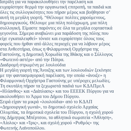
Ιατρίδη για να παρακολουθήσει την παρέλαση και
ευχαρίστησε θερμά την οργανωτική επιτροπή, τα παιδιά και
όλες τις συλλογικότητες που πήραν μέρος και βοήθησαν σ’
αυτή τη μεγάλη γιορτή. “Θέλουμε πολίτες χαρούμενους,
δημιουργικούς. Θέλουμε μια πόλη πολύχρωμη, μια πόλη
συλλογική. Είμαστε παρόντες σε όλα τα μεγάλα εορταστικά
γεγονότα. Σήμερα αναβιώνει μια παράδοση της πόλης που
είχε εγκαταλειφθεί» τόνισε και ευχαρίστησε όλους τους
φορείς που ήρθαν από άλλες περιοχές για να λάβουν μέρος
στα Ανθεστήρια, όπως η Φιλαρμονική Ορχήστρα της
Γαστούνης, η Δημοτική Χορωδία της Ιθάκης και ο Σύλλογος
«Φωτεινό αστέρι» από την Πάτρα.
Διαδρομή στρωμένη με λουλούδια
Η μεγάλη γιορτή της Άνοιξης και των λουλουδιών ξεκίνησε
με την φαντασμαγορική παρέλαση, την οποία «άνοιξε» η
Φιλαρμονική Ορχήστρα Γαστούνης με υπέροχες μελωδίες.
Τη σκυτάλη πήραν τα ξεχωριστά παιδιά των ΚΔΑΠμεΑ
«Ηλίανθος» και «Διάπλασις» και του ΕΕΕΕΚ Πύργου για να
ακολουθήσει το Άρμα του Δήμου Πύργου.
Σειρά είχαν τα μικρά «λουλούδια» από το ΚΔΑΠ
«Δημιουργική γωνιά», το δημοτικό σχολείο Αρχαίας
Ολυμπίας, τα δημοτικά σχολεία του Πύργου, η σχολή χορού
της Δήμητρας Μπέρτσου, τα αθλητικά σωματεία «Άθληση»,
«Αίολος» και «Ίρις», και σχολή χορού «Ρυθμός» της
Φωτεινής Λαϊνοπούλου.