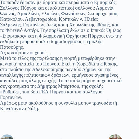
Το παρόν έδωσαν με άρματα και πληρώματα ο Εμπορικός
Σύλλογος Πύργου και οι πολιτιστικοί σύλλογοι: Αρμονία,
Ώλενας, Αμπελώνα, Ελαιώνα, Φωναίτικων, Σκουροχωρίου,
Κατακόλου, Λεβεντοχωρίου, Κρητικών ν. Ηλείας,
Σαλμώνης, Γορτυνίων, όπως και η Χορωδία της Ιθάκης, και
το Φωτεινό Αστέρι. Την παρέλαση έκλεισε ο Ιππικός Όμιλος
«Σπάρτακος» και η Φιλαρμονική Ορχήστρα Πύργου, ενώ την
εκδήλωση παρουσίασε ο δημοσιογράφος Περικλής
Πατσούρης.
Ας κρατήσουν οι χοροί….
Μετά το τέλος της παρέλασης η γιορτή μεταφέρθηκε στην
κεντρική πλατεία του Πύργου. Εκεί, η Χορωδία της Ιθάκης,
στο πλαίσιο της Αδελφοποίησης των δύο Δήμων και της
ανταλλαγής πολιτιστικών δράσεων, ερμήνευσε αγαπημένες
καντάδες μιας άλλης εποχής. Τη σκυτάλη πήραν τα χορευτικά
συγκροτήματα της Δήμητρας Μπέρτσου, της σχολής
«Ρυθμός», του 3ου ΓΕΛ Πύργου και του συλλόγου
Γορτυνίων.
Αμέσως μετά ακολούθησε η συναυλία με τον τραγουδιστή
Κωνσταντίνο Νάζη.