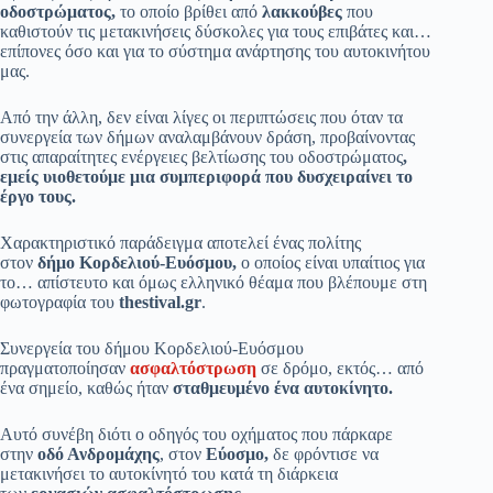
οδοστρώματος,
το οποίο βρίθει από
λακκούβες
που
καθιστούν τις μετακινήσεις δύσκολες για τους επιβάτες και…
επίπονες όσο και για το σύστημα ανάρτησης του αυτοκινήτου
μας.
Από την άλλη, δεν είναι λίγες οι περιπτώσεις που όταν τα
συνεργεία των δήμων αναλαμβάνουν δράση, προβαίνοντας
στις απαραίτητες ενέργειες βελτίωσης του οδοστρώματος
,
εμείς υιοθετούμε μια συμπεριφορά που δυσχειραίνει το
έργο τους.
Χαρακτηριστικό παράδειγμα αποτελεί ένας πολίτης
στον
δήμο Κορδελιού-Ευόσμου,
ο οποίος είναι υπαίτιος για
το… απίστευτο και όμως ελληνικό θέαμα που βλέπουμε στη
φωτογραφία του
thestival.gr
.
Συνεργεία του δήμου Κορδελιού-Ευόσμου
πραγματοποίησαν
ασφαλτόστρωση
σε δρόμο, εκτός… από
ένα σημείο, καθώς ήταν
σταθμευμένο ένα αυτοκίνητο.
Αυτό συνέβη διότι ο οδηγός του οχήματος που πάρκαρε
στην
οδό Ανδρομάχης
, στον
Εύοσμο,
δε φρόντισε να
μετακινήσει το αυτοκίνητό του κατά τη διάρκεια