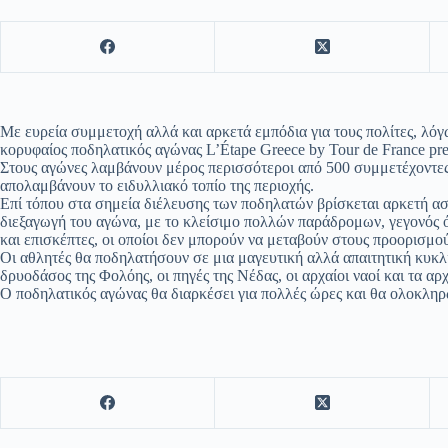
Με ευρεία συμμετοχή αλλά και αρκετά εμπόδια για τους πολίτες, λό
κορυφαίος ποδηλατικός αγώνας L’Étape Greece by Tour de France p
Στους αγώνες λαμβάνουν μέρος περισσότεροι από 500 συμμετέχοντες, 
απολαμβάνουν το ειδυλλιακό τοπίο της περιοχής.
Επί τόπου στα σημεία διέλευσης των ποδηλατών βρίσκεται αρκετή ασ
διεξαγωγή του αγώνα, με το κλείσιμο πολλών παράδρομων, γεγονός 
και επισκέπτες, οι οποίοι δεν μπορούν να μεταβούν στους προορισμ
Οι αθλητές θα ποδηλατήσουν σε μια μαγευτική αλλά απαιτητική κυκλ
δρυοδάσος της Φολόης, οι πηγές της Νέδας, οι αρχαίοι ναοί και τα αρ
Ο ποδηλατικός αγώνας θα διαρκέσει για πολλές ώρες και θα ολοκληρ