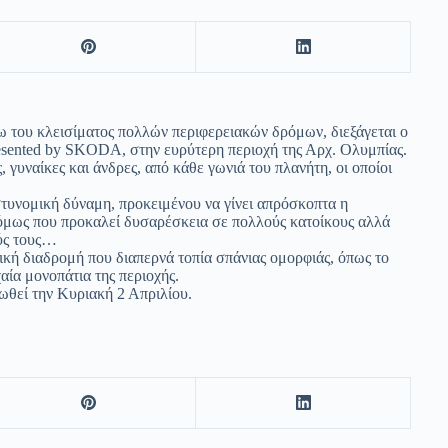
γω του κλεισίματος πολλών περιφερειακών δρόμων, διεξάγεται ο
resented by SKODA, στην ευρύτερη περιοχή της Αρχ. Ολυμπίας.
γυναίκες και άνδρες, από κάθε γωνιά του πλανήτη, οι οποίοι
τυνομική δύναμη, προκειμένου να γίνει απρόσκοπτα η
όμως που προκαλεί δυσαρέσκεια σε πολλούς κατοίκους αλλά
ούς τους…
ική διαδρομή που διαπερνά τοπία σπάνιας ομορφιάς, όπως το
χαία μονοπάτια της περιοχής.
ωθεί την Κυριακή 2 Απριλίου.