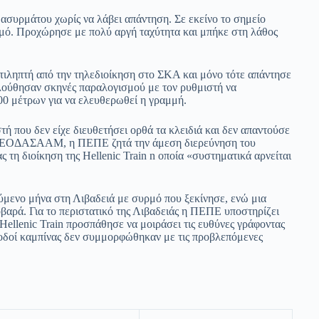
ασυρμάτου χωρίς να λάβει απάντηση. Σε εκείνο το σημείο
σμό. Προχώρησε με πολύ αργή ταχύτητα και μπήκε στη λάθος
ντιληπτή από την τηλεδιοίκηση στο ΣΚΑ και μόνο τότε απάντησε
ολούθησαν σκηνές παραλογισμού με τον ρυθμιστή να
300 μέτρων για να ελευθερωθεί η γραμμή.
ή που δεν είχε διευθετήσει ορθά τα κλειδιά και δεν απαντούσε
τον ΕΟΔΑΣΑΑΜ, η ΠΕΠΕ ζητά την άμεση διερεύνηση του
 τη διοίκηση της Hellenic Train n οποία «συστηματικά αρνείται
ούμενο μήνα στη Λιβαδειά με συρμό που ξεκίνησε, ενώ μια
οβαρά. Για το περιστατικό της Λιβαδειάς η ΠΕΠΕ υποστηρίζει
n Hellenic Train προσπάθησε να μοιράσει τις ευθύνες γράφοντας
νοδοί καμπίνας δεν συμμορφώθηκαν με τις προβλεπόμενες