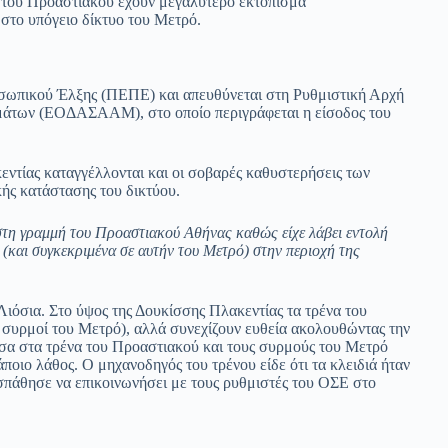
να του Προαστιακού έχουν μεγαλύτερο εκτόπισμα
 στο υπόγειο δίκτυο του Μετρό.
σωπικού Έλξης (ΠΕΠΕ) και απευθύνεται στη Ρυθμιστική Αρχή
μάτων (ΕΟΔΑΣΑΑΜ), στο οποίο περιγράφεται η είσοδος του
ντίας καταγγέλλονται και οι σοβαρές καθυστερήσεις των
ής κατάστασης του δικτύου.
στη γραμμή του Προαστιακού Αθήνας καθώς είχε λάβει εντολή
 (και συγκεκριμένα σε αυτήν του Μετρό) στην περιοχή της
Λιόσια. Στο ύψος της Δουκίσσης Πλακεντίας τα τρένα του
ι συρμοί του Μετρό), αλλά συνεχίζουν ευθεία ακολουθώντας την
εσα στα τρένα του Προαστιακού και τους συρμούς του Μετρό
άποιο λάθος. Ο μηχανοδηγός του τρένου είδε ότι τα κλειδιά ήταν
σπάθησε να επικοινωνήσει με τους ρυθμιστές του ΟΣΕ στο