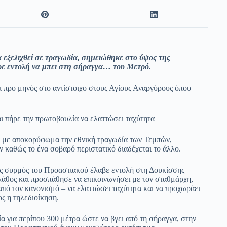
 εξελιχθεί σε τραγωδία, σημειώθηκε στο ύψος της
ήρε εντολή να μπει στη σήραγγα… του Μετρό.
ι προ μηνός στο αντίστοιχο στους Αγίους Αναργύρους όπου
ι πήρε την πρωτοβουλία να ελαττώσει ταχύτητα
, με αποκορύφωμα την εθνική τραγωδία των Τεμπών,
καθώς το ένα σοβαρό περιστατικό διαδέχεται το άλλο.
ς συρμός του Προαστιακού έλαβε εντολή στη Δουκίσσης
λάθος και προσπάθησε να επικοινωνήσει με τον σταθμάρχη,
από τον κανονισμό – να ελαττώσει ταχύτητα και να προχωράει
ος η τηλεδιοίκηση.
ία για περίπου 300 μέτρα ώστε να βγει από τη σήραγγα, στην