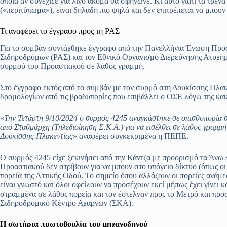
οποία αν συνέχιζε για λίγο ακόμα θα σφήνωνε. Κι αυτό γιατί τα τρέ
(«περιτύπωμα»), είναι δηλαδή πιο ψηλά και δεν επιτρέπεται να μπουν
Τι αναφέρει το έγγραφο προς τη ΡΑΣ
Για το συμβάν συντάχθηκε έγγραφο από την Πανελλήνια Ένωση Προ
Σιδηροδρόμων (ΡΑΣ) και τον Εθνικό Οργανισμό Διερεύνησης Ατυχη
συρμού του Προαστιακού σε λάθος γραμμή.
Στο έγγραφο εκτός από το συμβάν με τον συρμό στη Δουκίσσης Πλακε
δρομολογίων από τις βραδυπορίες που επιβάλλει ο ΟΣΕ λόγω της κακ
«
Την Τετάρτη 9/10/2024 ο συρμός 4245 αναγκάστηκε σε οπισθοπορία 
από Σταθμάρχη (Τηλεδιοίκηση Σ.Κ.Α.) για να εισέλθει σε λάθος γραμμή
Δουκίσσης Πλακεντίας
» αναφέρει συγκεκριμένα η ΠΕΠΕ.
Ο συρμός 4245 είχε ξεκινήσει από την Κάντζα με προορισμό τα Άνω 
Προαστιακού δεν στρίβουν για να μπουν στο υπόγειο δίκτυο (όπως ο
πορεία της Αττικής Οδού. Το σημείο όπου αλλάζουν οι πορείες ανάμ
είναι γνωστό και όλοι οφείλουν να προσέχουν εκεί μήπως έχει γίνει κ
στραμμένα σε λάθος πορεία και τον έστελναν προς το Μετρό και προ
Σιδηροδρομικό Κέντρο Αχαρνών (ΣΚΑ).
Η σωτήρια πρωτοβουλία του μηχανοδηγού