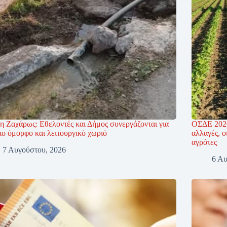
η Ζαχάρως: Εθελοντές και Δήμος συνεργάζονται για
ΟΣΔΕ 2026
ιο όμορφο και λειτουργικό χωριό
αλλαγές, ο
αγρότες
7 Αυγούστου, 2026
6 Αυ