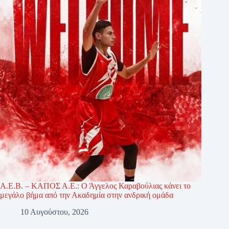
Α.Ε.Β. – ΚΑΠΟΣ Α.Ε.: Ο Άγγελος Καραβούλιας κάνει το
μεγάλο βήμα από την Ακαδημία στην ανδρική ομάδα
10 Αυγούστου, 2026