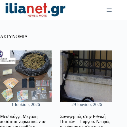
Μετάβαση
στο
περιεχόμενο
ΑΣΤΥΝΟΜΙΑ
1 Ιουλίου, 2026
29 Ιουνίου, 2026
Μεσολόγγι: Μεγάλη
Συναγερμός στην Εθνική
ποσότητα ναρκωτικών σε
Πατρών – Πύργου: Νεαρός
όχημα και αποθήκη
κινούνταν με ηλεκτρικό