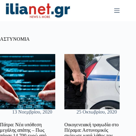
Μετάβαση
στο
περιεχόμενο
ΑΣΤΥΝΟΜΙΑ
13 Νοεμβρίου, 2020
25 Οκτωβρίου, 2020
Πάτρα: Νέα υπόθεση
Οικογενειακή τραγωδία στο
μεγάλης απάτης – Πως
Πέραμα: Αστυνομικός
πήραν 14.700 ευρώ από
σκότωσε κατά λάθος τον