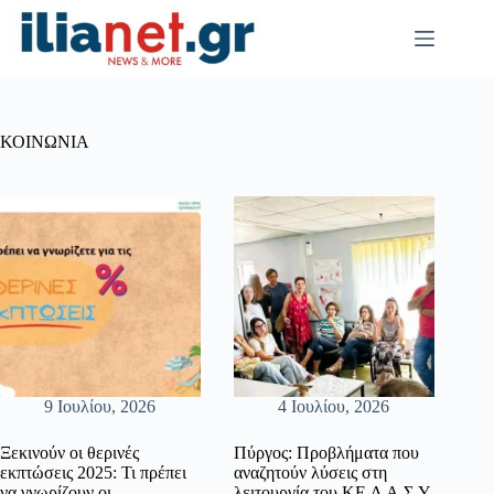
Μετάβαση
στο
περιεχόμενο
ΚΟΙΝΩΝΙΑ
9 Ιουλίου, 2026
4 Ιουλίου, 2026
Ξεκινούν οι θερινές
Πύργος: Προβλήματα που
εκπτώσεις 2025: Τι πρέπει
αναζητούν λύσεις στη
να γνωρίζουν οι
λειτουργία του ΚΕ.Δ.Α.Σ.Υ.