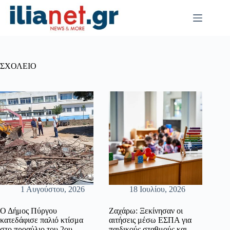
Μετάβαση
στο
περιεχόμενο
ΣΧΟΛΕΙΟ
1 Αυγούστου, 2026
18 Ιουλίου, 2026
Ο Δήμος Πύργου
Ζαχάρω: Ξεκίνησαν οι
κατεδάφισε παλιό κτίσμα
αιτήσεις μέσω ΕΣΠΑ για
στο προαύλιο του 2ου
παιδικούς σταθμούς και