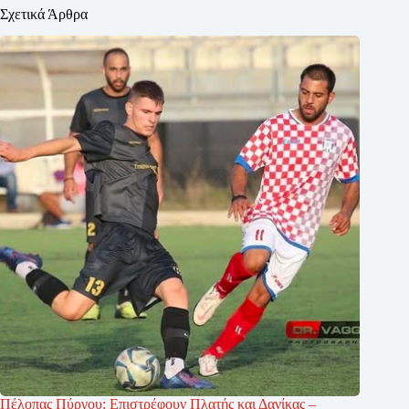
Σχετικά Άρθρα
Πέλοπας Πύργου: Επιστρέφουν Πλατής και Δανίκας –