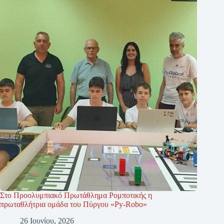
Στο Προολυμπιακό Πρωτάθλημα Ρομποτικής η
πρωταθλήτρια ομάδα του Πύργου «Py-Robo»
26 Ιουνίου, 2026