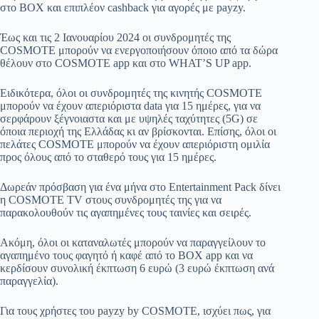
στο BOX και επιπλέον cashback για αγορές με payzy.
Έως και τις 2 Ιανουαρίου 2024 οι συνδρομητές της
COSMOTE μπορούν να ενεργοποιήσουν όποιο από τα δώρα
θέλουν στο COSMOTE app και στο WHAT’S UP app.
Ειδικότερα, όλοι οι συνδρομητές της κινητής COSMOTE
μπορούν να έχουν απεριόριστα data για 15 ημέρες, για να
σερφάρουν ξέγνοιαστα και με υψηλές ταχύτητες (5G) σε
όποια περιοχή της Ελλάδας κι αν βρίσκονται. Επίσης, όλοι οι
πελάτες COSMOTE μπορούν να έχουν απεριόριστη ομιλία
προς όλους από το σταθερό τους για 15 ημέρες.
Δωρεάν πρόσβαση για ένα μήνα στο Entertainment Pack δίνει
η COSMOTE TV στους συνδρομητές της για να
παρακολουθούν τις αγαπημένες τους ταινίες και σειρές.
Ακόμη, όλοι οι καταναλωτές μπορούν να παραγγείλουν το
αγαπημένο τους φαγητό ή καφέ από το BOX app και να
κερδίσουν συνολική έκπτωση 6 ευρώ (3 ευρώ έκπτωση ανά
παραγγελία).
Για τους χρήστες του payzy by COSMOTE, ισχύει πως, για