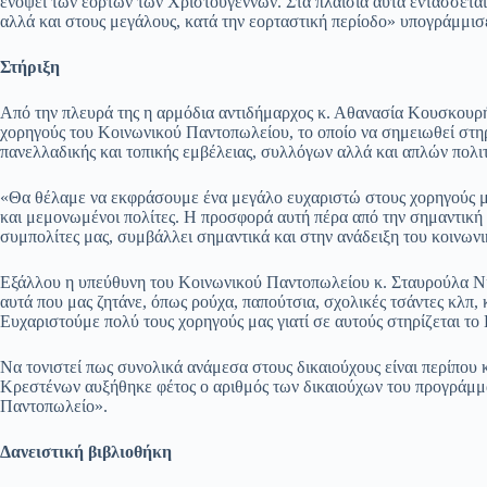
ενόψει των εορτών των Χριστουγέννων. Στα πλαίσια αυτά εντάσσεται
αλλά και στους μεγάλους, κατά την εορταστική περίοδο» υπογράμμισ
Στήριξη
Από την πλευρά της η αρμόδια αντιδήμαρχος κ. Αθανασία Κουσκουρή 
χορηγούς του Κοινωνικού Παντοπωλείου, το οποίο να σημειωθεί στηρ
πανελλαδικής και τοπικής εμβέλειας, συλλόγων αλλά και απλών πολι
«Θα θέλαμε να εκφράσουμε ένα μεγάλο ευχαριστώ στους χορηγούς μας
και μεμονωμένοι πολίτες. Η προσφορά αυτή πέρα από την σημαντική 
συμπολίτες μας, συμβάλλει σημαντικά και στην ανάδειξη του κοινωνι
Εξάλλου η υπεύθυνη του Κοινωνικού Παντοπωλείου κ. Σταυρούλα Ν
αυτά που μας ζητάνε, όπως ρούχα, παπούτσια, σχολικές τσάντες κλπ, κά
Ευχαριστούμε πολύ τους χορηγούς μας γιατί σε αυτούς στηρίζεται τ
Να τονιστεί πως συνολικά ανάμεσα στους δικαιούχους είναι περίπου 
Κρεστένων αυξήθηκε φέτος ο αριθμός των δικαιούχων του προγράμ
Παντοπωλείο».
Δανειστική βιβλιοθήκη