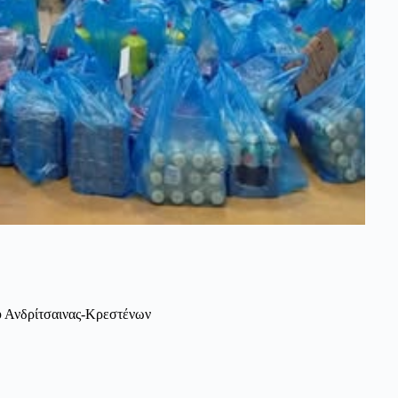
υ Ανδρίτσαινας-Κρεστένων