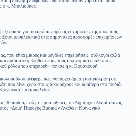
 και η διανομή διαφόρων ειδών που δίνουν χαρά στα παιδιά
ε ο κ. Μπαλιούκος.
εξέφρασε για μια ακόμα φορά τις ευχαριστίες της προς τους
ίζεται αποκλειστικά στις σημαντικές προσφορές επιχειρήσεων
τών.
, που είναι μικρές και μεγάλες επιχειρήσεις, σύλλογοι αλλά
και ουσιαστική βοήθεια προς τους οικονομικά ευάλωτους
κού ρόλου του επιχειρείν» τόνισε η κ. Κουσκουρή.
ικολοπούλου ανέφερε πως «υπάρχει άμεση ανταπόκριση σε
τι που δίνει χαρά στους δικαιούχους και ιδιαίτερα στα παιδιά.
ο Κοινωνικό Παντοπωλείο».
και 30 παιδιά, ενώ με προσπάθειες του Δημάρχου Ανδρίτσαινας-
ματος «Δομή Παροχής Βασικών Αγαθών: Κοινωνικό