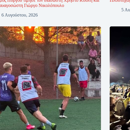
μος Πύργου τίμησε τον διασώστη Χρήστο Κούλη και
Πλουτοχώρ
ναυαγοσώστη Γιώργο Νικολόπουλο
5 Αυ
6 Αυγούστου, 2026