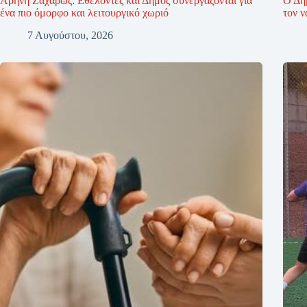
Αρήνη Ζαχάρως: Εθελοντές και Δήμος συνεργάζονται για
Ο Δή
ένα πιο όμορφο και λειτουργικό χωριό
τον 
7 Αυγούστου, 2026