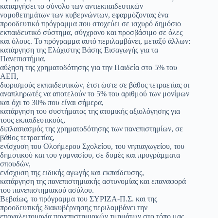
καταργήσει το σύνολο των αντιεκπαιδευτικών
νομοθετημάτων των κυβερνώντων, εφαρμόζοντας ένα
προοδευτικό πρόγραμμα που στοχεύει σε ισχυρό δημόσιο
εκπαιδευτικό σύστημα, σύγχρονο και προσβάσιμο σε όλες
και όλους. Το πρόγραμμα αυτό περιλαμβάνει, μεταξύ άλλων:
κατάργηση της Ελάχιστης Βάσης Εισαγωγής για τα
Πανεπιστήμια,
αύξηση της χρηματοδότησης για την Παιδεία στο 5% του
ΑΕΠ,
διορισμούς εκπαιδευτικών, έτσι ώστε σε βάθος τετραετίας οι
αναπληρωτές να αποτελούν το 5% του αριθμού των μονίμων
και όχι το 30% που είναι σήμερα,
κατάργηση του συστήματος της ατομικής αξιολόγησης για
τους εκπαιδευτικούς,
διπλασιασμός της χρηματοδότησης των πανεπιστημίων, σε
βάθος τετραετίας,
ενίσχυση του Ολοήμερου Σχολείου, του νηπιαγωγείου, του
δημοτικού και του γυμνασίου, σε δομές και προγράμματα
σπουδών,
ενίσχυση της ειδικής αγωγής και εκπαίδευσης,
κατάργηση της πανεπιστημιακής αστυνομίας και επαναφορά
του πανεπιστημιακού ασύλου.
Βεβαίως, το πρόγραμμα του ΣΥΡΙΖΑ-Π.Σ. και της
προοδευτικής διακυβέρνησης περιλαμβάνει την
επαναλειτουργία πανεπιστημιακών τμημάτων στο τόπο μας,