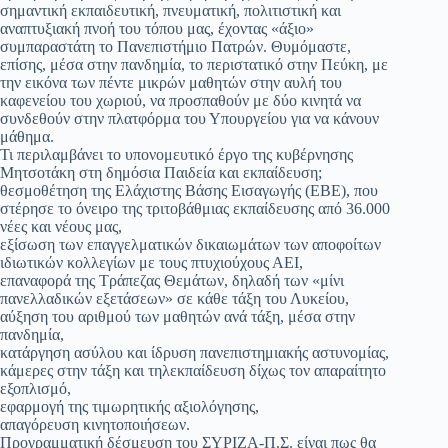
σημαντική εκπαιδευτική, πνευματική, πολιτιστική και
αναπτυξιακή πνοή του τόπου μας, έχοντας «άξιο»
συμπαραστάτη το Πανεπιστήμιο Πατρών. Θυμόμαστε,
επίσης, μέσα στην πανδημία, το περιστατικό στην Πεύκη, με
την εικόνα των πέντε μικρών μαθητών στην αυλή του
καφενείου του χωριού, να προσπαθούν με δύο κινητά να
συνδεθούν στην πλατφόρμα του Υπουργείου για να κάνουν
μάθημα.
Τι περιλαμβάνει το υπονομευτικό έργο της κυβέρνησης
Μητσοτάκη στη δημόσια Παιδεία και εκπαίδευση;
θεσμοθέτηση της Ελάχιστης Βάσης Εισαγωγής (ΕΒΕ), που
στέρησε το όνειρο της τριτοβάθμιας εκπαίδευσης από 36.000
νέες και νέους μας,
εξίσωση των επαγγελματικών δικαιωμάτων των αποφοίτων
ιδιωτικών κολλεγίων με τους πτυχιούχους ΑΕΙ,
επαναφορά της Τράπεζας Θεμάτων, δηλαδή των «μίνι
πανελλαδικών εξετάσεων» σε κάθε τάξη του Λυκείου,
αύξηση του αριθμού των μαθητών ανά τάξη, μέσα στην
πανδημία,
κατάργηση ασύλου και ίδρυση πανεπιστημιακής αστυνομίας,
κάμερες στην τάξη και τηλεκπαίδευση δίχως τον απαραίτητο
εξοπλισμό,
εφαρμογή της τιμωρητικής αξιολόγησης,
απαγόρευση κινητοποιήσεων.
Προγραμματική δέσμευση του ΣΥΡΙΖΑ-Π.Σ. είναι πως θα