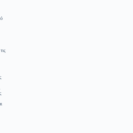
πό
τις
ς
ι
ς
αι