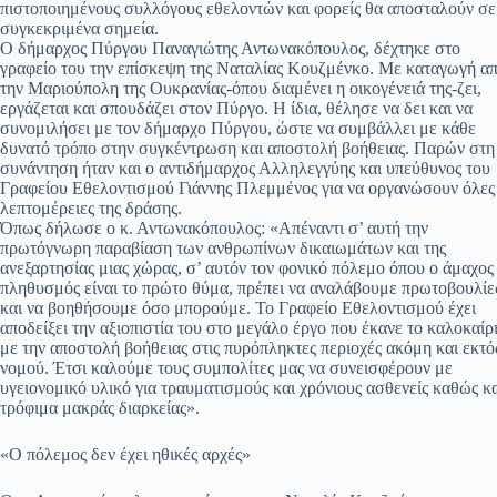
πιστοποιημένους συλλόγους εθελοντών και φορείς θα αποσταλούν σε
συγκεκριμένα σημεία.
Ο δήμαρχος Πύργου Παναγιώτης Αντωνακόπουλος, δέχτηκε στο
γραφείο του την επίσκεψη της Ναταλίας Κουζμένκο. Με καταγωγή α
την Μαριούπολη της Ουκρανίας-όπου διαμένει η οικογένειά της-ζει,
εργάζεται και σπουδάζει στον Πύργο. Η ίδια, θέλησε να δει και να
συνομιλήσει με τον δήμαρχο Πύργου, ώστε να συμβάλλει με κάθε
δυνατό τρόπο στην συγκέντρωση και αποστολή βοήθειας. Παρών στη
συνάντηση ήταν και ο αντιδήμαρχος Αλληλεγγύης και υπεύθυνος του
Γραφείου Εθελοντισμού Γιάννης Πλεμμένος για να οργανώσουν όλες 
λεπτομέρειες της δράσης.
Όπως δήλωσε ο κ. Αντωνακόπουλος: «Απέναντι σ’ αυτή την
πρωτόγνωρη παραβίαση των ανθρωπίνων δικαιωμάτων και της
ανεξαρτησίας μιας χώρας, σ’ αυτόν τον φονικό πόλεμο όπου ο άμαχος
πληθυσμός είναι το πρώτο θύμα, πρέπει να αναλάβουμε πρωτοβουλίε
και να βοηθήσουμε όσο μπορούμε. Το Γραφείο Εθελοντισμού έχει
αποδείξει την αξιοπιστία του στο μεγάλο έργο που έκανε το καλοκαίρ
με την αποστολή βοήθειας στις πυρόπληκτες περιοχές ακόμη και εκτό
νομού. Έτσι καλούμε τους συμπολίτες μας να συνεισφέρουν με
υγειονομικό υλικό για τραυματισμούς και χρόνιους ασθενείς καθώς κ
τρόφιμα μακράς διαρκείας».
«Ο πόλεμος δεν έχει ηθικές αρχές»