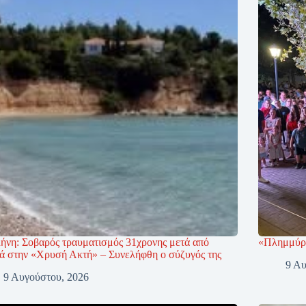
ήνη: Σοβαρός τραυματισμός 31χρονης μετά από
«Πλημμύρι
ιά στην «Χρυσή Ακτή» – Συνελήφθη ο σύζυγός της
9 Αυ
9 Αυγούστου, 2026