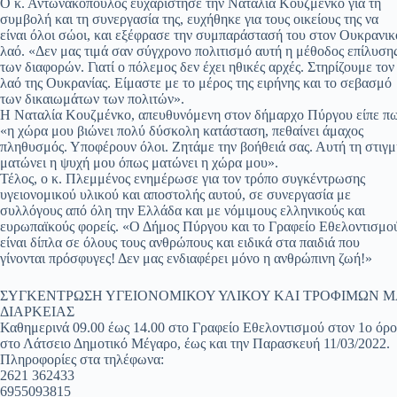
Ο κ. Αντωνακόπουλος ευχαρίστησε την Ναταλία Κουζμένκο για τη
συμβολή και τη συνεργασία της, ευχήθηκε για τους οικείους της να
είναι όλοι σώοι, και εξέφρασε την συμπαράστασή του στον Ουκρανικ
λαό. «Δεν μας τιμά σαν σύγχρονο πολιτισμό αυτή η μέθοδος επίλυση
των διαφορών. Γιατί ο πόλεμος δεν έχει ηθικές αρχές. Στηρίζουμε τον
λαό της Ουκρανίας. Είμαστε με το μέρος της ειρήνης και το σεβασμό
των δικαιωμάτων των πολιτών».
Η Ναταλία Κουζμένκο, απευθυνόμενη στον δήμαρχο Πύργου είπε π
«η χώρα μου βιώνει πολύ δύσκολη κατάσταση, πεθαίνει άμαχος
πληθυσμός. Υποφέρουν όλοι. Ζητάμε την βοήθειά σας. Αυτή τη στιγμ
ματώνει η ψυχή μου όπως ματώνει η χώρα μου».
Τέλος, ο κ. Πλεμμένος ενημέρωσε για τον τρόπο συγκέντρωσης
υγειονομικού υλικού και αποστολής αυτού, σε συνεργασία με
συλλόγους από όλη την Ελλάδα και με νόμιμους ελληνικούς και
ευρωπαϊκούς φορείς. «Ο Δήμος Πύργου και το Γραφείο Εθελοντισμο
είναι δίπλα σε όλους τους ανθρώπους και ειδικά στα παιδιά που
γίνονται πρόσφυγες! Δεν μας ενδιαφέρει μόνο η ανθρώπινη ζωή!»
ΣΥΓΚΕΝΤΡΩΣΗ ΥΓΕΙΟΝΟΜΙΚΟΥ ΥΛΙΚΟΥ ΚΑΙ ΤΡΟΦΙΜΩΝ 
ΔΙΑΡΚΕΙΑΣ
Καθημερινά 09.00 έως 14.00 στο Γραφείο Εθελοντισμού στον 1ο όρ
στο Λάτσειο Δημοτικό Μέγαρο, έως και την Παρασκευή 11/03/2022.
Πληροφορίες στα τηλέφωνα:
2621 362433
6955093815