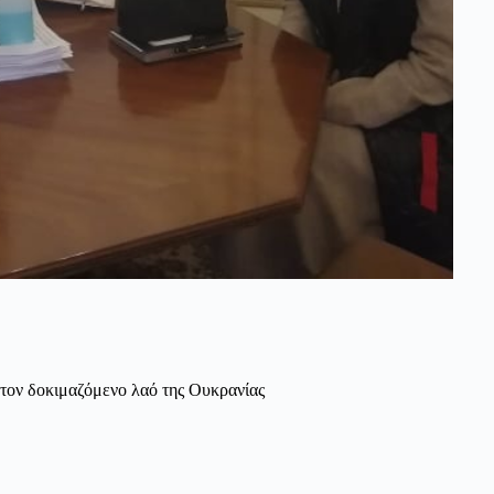
ον δοκιμαζόμενο λαό της Ουκρανίας