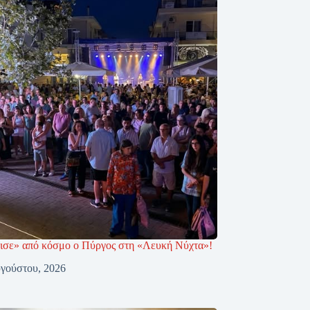
σε» από κόσμο ο Πύργος στη «Λευκή Νύχτα»!
γούστου, 2026