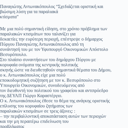
Παναγιώτης Αντωνακόπουλος “Σχεδιάζεται οριστική και
βιώσιμη λύση για τα παραλιακά
κτίσματα”
Με μια πολύ σημαντική είδηση, στο χρόνιο πρόβλημα των
παραλιακών κτισμάτων που ταλανίζει για
δεκαετίες την ευρύτερη περιοχή, επέστρεψε ο δήμαρχος
Πύργου Παναγιώτης Αντωνακόπουλος από τη
συνάντησή του με τον Υφυπουργό Οικονομικών Απόστολο
Βεσυρόπουλο.
Στο πλαίσιο συναντήσεων του δημάρχου Πύργου με
κορυφαία ονόματα της κεντρικής πολιτικής
σκηνής ώστε να διευθετηθούν σημαντικά θέματα του Δήμου,
ο κ. Αντωνακόπουλος είχε μια πολύ
εποικοδομητική συζήτηση με τον κ. Βεσυρόπουλο στο
Υπουργείο Οικονομικών, συνοδευόμενος από
τον διευθυντή του πολιτικού του γραφείου και αντιπρόεδρο
της ΔΕΥΑΠ Γιώργο Καραστέργιο.
Ο κ. Αντωνακόπουλος έθεσε το θέμα της ανάγκης οριστικής
επίλυσης του κορυφαίου ζητήματος των
παραλιακών κτισμάτων σε τρεις άξονες: :
– την περιβαλλοντική αποκατάσταση αυτών των περιοχών
και την μη περαιτέρω επιδείνωση του
προβλήματος