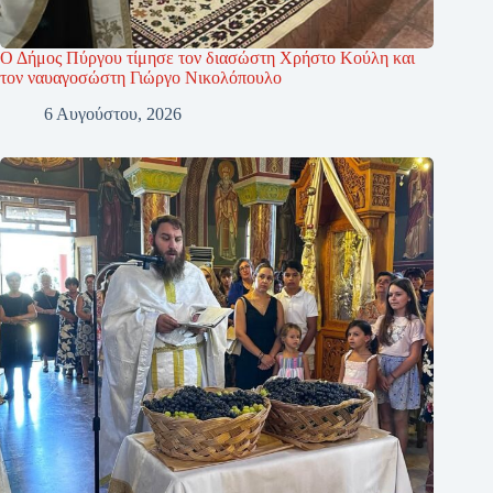
Ο Δήμος Πύργου τίμησε τον διασώστη Χρήστο Κούλη και
τον ναυαγοσώστη Γιώργο Νικολόπουλο
6 Αυγούστου, 2026