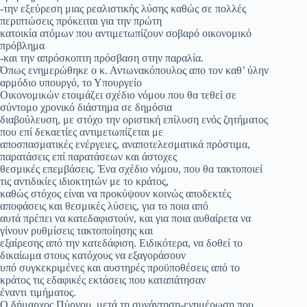
-την εξεύρεση μιας ρεαλιστικής λύσης καθώς σε πολλές
περιπτώσεις πρόκειται για την πρώτη
κατοικία ατόμων που αντιμετωπίζουν σοβαρό οικονομικό
πρόβλημα
-και την απρόσκοπτη πρόσβαση στην παραλία.
Όπως ενημερώθηκε ο κ. Αντωνακόπουλος απο τον καθ’ ύλην
αρμόδιο υπουργό, το Υπουργείο
Οικονομικών ετοιμάζει σχέδιο νόμου που θα τεθεί σε
σύντομο χρονικό διάστημα σε δημόσια
διαβούλευση, με στόχο την οριστική επίλυση ενός ζητήματος
που επί δεκαετίες αντιμετωπίζεται με
αποσπασματικές ενέργειες, αναποτελεσματικά πρόστιμα,
παρατάσεις επί παρατάσεων και άστοχες
θεσμικές επεμβάσεις. Ένα σχέδιο νόμου, που θα τακτοποιεί
τις αντιδικίες ιδιοκτητών με το κράτος,
καθώς στόχος είναι να προκύψουν κοινώς αποδεκτές
αποφάσεις και θεσμικές λύσεις, για το ποια από
αυτά πρέπει να κατεδαφιστούν, και για ποια αυθαίρετα να
γίνουν ρυθμίσεις τακτοποίησης και
εξαίρεσης από την κατεδάφιση. Ειδικότερα, να δοθεί το
δικαίωμα στους κατόχους να εξαγοράσουν
υπό συγκεκριμένες και αυστηρές προϋποθέσεις από το
κράτος τις εδαφικές εκτάσεις που καταπάτησαν
έναντι τιμήματος.
Ο δήμαρχος Πύργου, μετά τη συνάντηση-ενημέρωση που