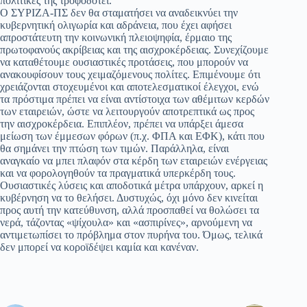
πολιτικές της τροφοδοτεί.
Ο ΣΥΡΙΖΑ-ΠΣ δεν θα σταματήσει να αναδεικνύει την
κυβερνητική ολιγωρία και αδράνεια, που έχει αφήσει
απροστάτευτη την κοινωνική πλειοψηφία, έρμαιο της
πρωτοφανούς ακρίβειας και της αισχροκέρδειας. Συνεχίζουμε
να καταθέτουμε ουσιαστικές προτάσεις, που μπορούν να
ανακουφίσουν τους χειμαζόμενους πολίτες. Επιμένουμε ότι
χρειάζονται στοχευμένοι και αποτελεσματικοί έλεγχοι, ενώ
τα πρόστιμα πρέπει να είναι αντίστοιχα των αθέμιτων κερδών
των εταιρειών, ώστε να λειτουργούν αποτρεπτικά ως προς
την αισχροκέρδεια. Επιπλέον, πρέπει να υπάρξει άμεσα
μείωση των έμμεσων φόρων (π.χ. ΦΠΑ και ΕΦΚ), κάτι που
θα σημάνει την πτώση των τιμών. Παράλληλα, είναι
αναγκαίο να μπει πλαφόν στα κέρδη των εταιρειών ενέργειας
και να φορολογηθούν τα πραγματικά υπερκέρδη τους.
Ουσιαστικές λύσεις και αποδοτικά μέτρα υπάρχουν, αρκεί η
κυβέρνηση να το θελήσει. Δυστυχώς, όχι μόνο δεν κινείται
προς αυτή την κατεύθυνση, αλλά προσπαθεί να θολώσει τα
νερά, τάζοντας «ψίχουλα» και «ασπιρίνες», αρνούμενη να
αντιμετωπίσει το πρόβλημα στον πυρήνα του. Όμως, τελικά
δεν μπορεί να κοροϊδέψει καμία και κανέναν.