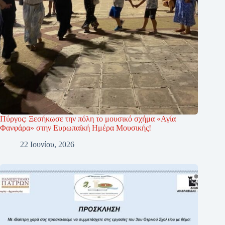
Πύργος: Ξεσήκωσε την πόλη το μουσικό σχήμα «Αγία
Φανφάρα» στην Ευρωπαϊκή Ημέρα Μουσικής!
22 Ιουνίου, 2026