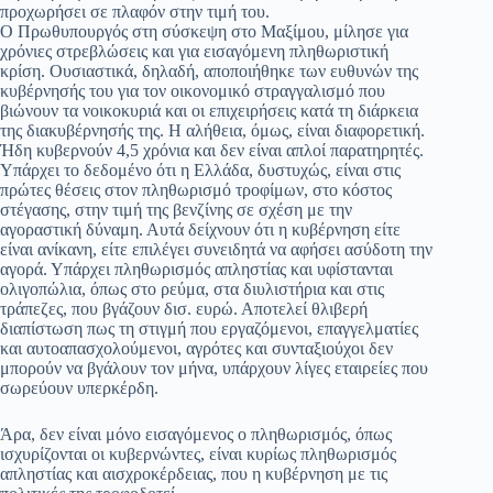
προχωρήσει σε πλαφόν στην τιμή του.
Ο Πρωθυπουργός στη σύσκεψη στο Μαξίμου, μίλησε για
χρόνιες στρεβλώσεις και για εισαγόμενη πληθωριστική
κρίση. Ουσιαστικά, δηλαδή, αποποιήθηκε των ευθυνών της
κυβέρνησής του για τον οικονομικό στραγγαλισμό που
βιώνουν τα νοικοκυριά και οι επιχειρήσεις κατά τη διάρκεια
της διακυβέρνησής της. Η αλήθεια, όμως, είναι διαφορετική.
Ήδη κυβερνούν 4,5 χρόνια και δεν είναι απλοί παρατηρητές.
Υπάρχει το δεδομένο ότι η Ελλάδα, δυστυχώς, είναι στις
πρώτες θέσεις στον πληθωρισμό τροφίμων, στο κόστος
στέγασης, στην τιμή της βενζίνης σε σχέση με την
αγοραστική δύναμη. Αυτά δείχνουν ότι η κυβέρνηση είτε
είναι ανίκανη, είτε επιλέγει συνειδητά να αφήσει ασύδοτη την
αγορά. Υπάρχει πληθωρισμός απληστίας και υφίστανται
ολιγοπώλια, όπως στο ρεύμα, στα διυλιστήρια και στις
τράπεζες, που βγάζουν δισ. ευρώ. Αποτελεί θλιβερή
διαπίστωση πως τη στιγμή που εργαζόμενοι, επαγγελματίες
και αυτοαπασχολούμενοι, αγρότες και συνταξιούχοι δεν
μπορούν να βγάλουν τον μήνα, υπάρχουν λίγες εταιρείες που
σωρεύουν υπερκέρδη.
Άρα, δεν είναι μόνο εισαγόμενος ο πληθωρισμός, όπως
ισχυρίζονται οι κυβερνώντες, είναι κυρίως πληθωρισμός
απληστίας και αισχροκέρδειας, που η κυβέρνηση με τις