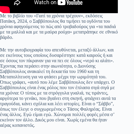
Με το βιβλίο του «Γιατί τα χρόνια τρέχουν», εκδόσεις
Πατάκη, 2024, ο Σαββόπουλος θα τιμήσει τα ογδόντα του
χρόνια αφηγούμενος το πώς από τροβαδούρος για «τα παιδιά
με τα μαλλιά και με τα μαύρα ρούχα» μετατράπηκε σε εθνικό
βάρδο.
Με την αυτοβιογραφία του απευθύνεται, μεταξύ άλλων, και
σε εκείνους τους οποίους δυσαρέστησε κατά καιρούς ή και
σε όσους τον πίκραναν για να πει σε όλους «νερό κι αλάτι».
Έχοντας πια περάσει στην αιωνιότητα, ο Διονύσης
Σαββόπουλος ανακαλεί τη δεκαετία του 1960 και τη
Μεταπολίτευση για να φτάσει μέχρι την ωριμότητά του.
Όπως γράφει, «αυτό που λέμε Σαββόπουλος δεν υπάρχει. Ο
Σαββόπουλος είναι ένας ρόλος που τον έπλασα σιγά σιγά με
τα χρόνια: Ο τύπος με τα στρόγγυλα γυαλιά, τις τιράντες,
αργότερα το γενάκι, που βγαίνει στη σκηνή, φτιάχνει αυτά τα
τραγούδια, κάνει σχόλια και λέει ιστορίες. Είναι ο “Σάββο”,
όπως τον έλεγε ο συγχω­ρεμένος ο Τάσος Φαληρέας. Είναι
ένας άλλος. Εγώ είμαι εγώ. Χώνομαι πολλές φορές μέσα σ’
εκείνον τον άλλο. Δικός μου είναι. Χωρίς εμένα θα ήταν
αέρας κοπανιστός.