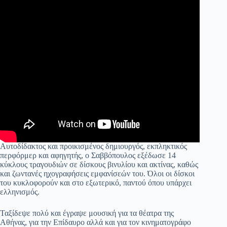
Αυτοδίδακτος και προικισμένος δημιουργός, εκπληκτικός
περφόρμερ και αφηγητής, ο Σαββόπουλος εξέδωσε 14
κύκλους τραγουδιών σε δίσκους βινυλίου και ακτίνας, καθώς
και ζωντανές ηχογραφήσεις εμφανίσεών του. Όλοι οι δίσκοι
του κυκλοφορούν και στο εξωτερικό, παντού όπου υπάρχει
ελληνισμός.
Ταξίδεψε πολύ και έγραψε μουσική για τα θέατρα της
Αθήνας, για την Επίδαυρο αλλά και για τον κινηματογράφο