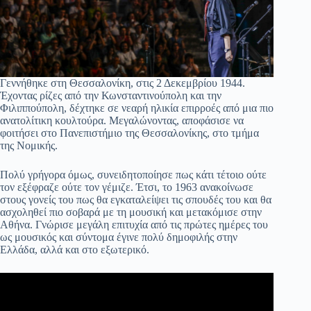
Γεννήθηκε στη Θεσσαλονίκη, στις 2 Δεκεμβρίου 1944.
Έχοντας ρίζες από την Κωνσταντινούπολη και την
Φιλιππούπολη, δέχτηκε σε νεαρή ηλικία επιρροές από μια πιο
ανατολίτικη κουλτούρα. Μεγαλώνοντας, αποφάσισε να
φοιτήσει στο Πανεπιστήμιο της Θεσσαλονίκης, στο τμήμα
της Νομικής.
Πολύ γρήγορα όμως, συνειδητοποίησε πως κάτι τέτοιο ούτε
τον εξέφραζε ούτε τον γέμιζε. Έτσι, το 1963 ανακοίνωσε
στους γονείς του πως θα εγκαταλείψει τις σπουδές του και θα
ασχοληθεί πιο σοβαρά με τη μουσική και μετακόμισε στην
Αθήνα. Γνώρισε μεγάλη επιτυχία από τις πρώτες ημέρες του
ως μουσικός και σύντομα έγινε πολύ δημοφιλής στην
Ελλάδα, αλλά και στο εξωτερικό.