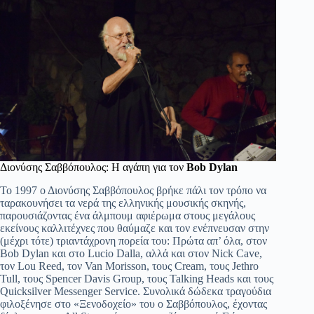
Διονύσης Σαββόπουλος: Η αγάπη για τον
Bob Dylan
Το 1997 ο Διονύσης Σαββόπουλος βρήκε πάλι τον τρόπο να
ταρακουνήσει τα νερά της ελληνικής μουσικής σκηνής,
παρουσιάζοντας ένα άλμπουμ αφιέρωμα στους μεγάλους
εκείνους καλλιτέχνες που θαύμαζε και τον ενέπνευσαν στην
(μέχρι τότε) τριαντάχρονη πορεία του: Πρώτα απ’ όλα, στον
Bob Dylan και στο Lucio Dalla, αλλά και στον Nick Cave,
τον Lou Reed, τον Van Morisson, τους Cream, τους Jethro
Tull, τους Spencer Davis Group, τους Talking Heads και τους
Quicksilver Messenger Service. Συνολικά δώδεκα τραγούδια
φιλοξένησε στο «Ξενοδοχείο» του ο Σαββόπουλος, έχοντας