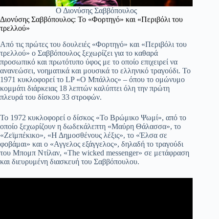
Ο Διονύσης Σαββόπουλος
Διονύσης Σαββόπουλος: Το «Φορτηγό» και «Περιβόλι του
τρελλού»
Από τις πρώτες του δουλειές «Φορτηγό» και «Περιβόλι του
τρελλού» ο Σαββόπουλος ξεχωρίζει για το καθαρά
προσωπικό και πρωτότυπο ύφος με το οποίο επιχειρεί να
ανανεώσει, νοηματικά και μουσικά το ελληνικό τραγούδι. Το
1971 κυκλοφορεί το LP «Ο Μπάλλος» – όπου το ομώνυμο
κομμάτι διάρκειας 18 λεπτών καλύπτει όλη την πρώτη
πλευρά του δίσκου 33 στροφών.
Το 1972 κυκλοφορεί ο δίσκος «Το Βρώμικο Ψωμί», από το
οποίο ξεχωρίζουν η δωδεκάλεπτη «Μαύρη Θάλασσα», το
«Ζεϊμπέκικο», «Η Δημοσθένους λέξις», το «Έλσα σε
φοβάμαι» και ο «Αγγελος εξάγγελος», δηλαδή το τραγούδι
του Μπομπ Ντίλαν, «The wicked messenger» σε μετάφραση
και διευρυμένη διασκευή του Σαββόπουλου.