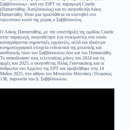
Σαββόπουλος», από την ΕΙΡΤ σε παραγωγή Cinetic
(Παπαστάθης–Χατζόπουλος) και σε σκηνοθεσία Λάκη
Παπαστάθη. Ήταν μια προσπάθεια να συστηθεί στο
τηλεοπτικό κοινό της χώρας ο Σαββόπουλος.
Ο Λάκης Παπαστάθης, με την υποστήριξη της ομάδας Cinetic
στην παραγωγή, σκηνοθέτησε ένα ντοκιμαντέρ στο οποίο
καταγράφονται σημαντικές ερμηνείες, αλλά και ιδιαίτερα
κινηματογραφικά στοιχεία ενδεικτικά της μουσικής και
αισθητικής τόσο του Σαββόπουλου όσο και του Παπαστάθη.
Το ανακάλυψαν τους τελευταίους μήνες του 2024 και τις
αρχές του 2025, ο σκηνοθέτης Ηλίας Γιαννακάκης και οι
άνθρωποι του Αρχείου της ΕΡΤ και προβλήθηκε στις 14
Μαΐου 2025, στο αίθριο του Μουσείου Μπενάκη / Πειραιώς
138, παρουσία του Δ. Σαββόπουλου.