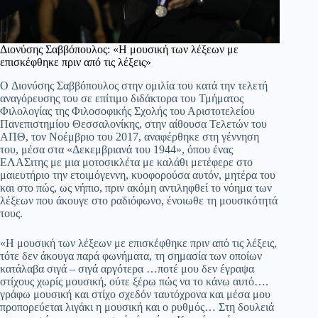
Διονύσης Σαββόπουλος: «Η μουσική των λέξεων με
επισκέφθηκε πριν από τις λέξεις»
O Διονύσης Σαββόπουλος στην ομιλία του κατά την τελετή
αναγόρευσης του σε επίτιμο διδάκτορα του Τμήματος
Φιλολογίας της Φιλοσοφικής Σχολής του Αριστοτελείου
Πανεπιστημίου Θεσσαλονίκης, στην αίθουσα Τελετών του
ΑΠΘ, τον Νοέμβριο του 2017, αναφέρθηκε στη γέννηση
του, μέσα στα «Δεκεμβριανά του 1944», όπου ένας
ΕΛΑΣιτης με μια μοτοσικλέτα με καλάθι μετέφερε στο
μαιευτήριο την ετοιμόγεννη, κυοφορούσα αυτόν, μητέρα του
και στο πώς, ως νήπιο, πριν ακόμη αντιληφθεί το νόημα των
λέξεων που άκουγε στο ραδιόφωνο, ένοιωθε τη μουσικότητά
τους.
«Η μουσική των λέξεων με επισκέφθηκε πριν από τις λέξεις,
τότε δεν άκουγα παρά φωνήματα, τη σημασία των οποίων
κατάλαβα σιγά – σιγά αργότερα …ποτέ μου δεν έγραψα
στίχους χωρίς μουσική, ούτε ξέρω πώς να το κάνω αυτό….
γράφω μουσική και στίχο σχεδόν ταυτόχρονα και μέσα μου
προπορεύεται λιγάκι η μουσική και ο ρυθμός… Στη δουλειά