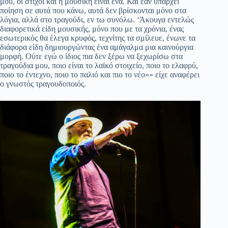
μου, οι στίχοι και η μουσική είναι ένα. Και εάν υπάρχει
ποίηση σε αυτά που κάνω, αυτά δεν βρίσκονται μόνο στα
λόγια, αλλά στο τραγούδι, εν τω συνόλω. ‘Άκουγα εντελώς
διαφορετικά είδη μουσικής, μόνο που με τα χρόνια, ένας
εσωτερικός θα έλεγα κρυφός, τεχνίτης τα σμίλευε, ένωνε τα
διάφορα είδη δημιουργώντας ένα αμάγαλμα μια καινούργια
μορφή. Ούτε εγώ ο ίδιος πια δεν ξέρω να ξεχωρίσω στα
τραγούδια μου, ποιο είναι το λαϊκό στοιχείο, ποιο το ελαφρύ,
ποιο το έντεχνο, ποιο το παλιό και πιο το νέο»» είχε αναφέρει
ο γνωστός τραγουδοποιός.