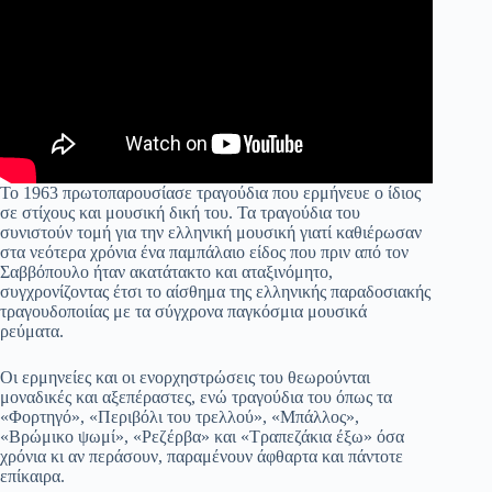
Το 1963 πρωτοπαρουσίασε τραγούδια που ερμήνευε ο ίδιος
σε στίχους και μουσική δική του. Τα τραγούδια του
συνιστούν τομή για την ελληνική μουσική γιατί καθιέρωσαν
στα νεότερα χρόνια ένα παμπάλαιο είδος που πριν από τον
Σαββόπουλο ήταν ακατάτακτο και αταξινόμητο,
συγχρονίζοντας έτσι το αίσθημα της ελληνικής παραδοσιακής
τραγουδοποιίας με τα σύγχρονα παγκόσμια μουσικά
ρεύματα.
Οι ερμηνείες και οι ενορχηστρώσεις του θεωρούνται
μοναδικές και αξεπέραστες, ενώ τραγούδια του όπως τα
«Φορτηγό», «Περιβόλι του τρελλού», «Μπάλλος»,
«Βρώμικο ψωμί», «Ρεζέρβα» και «Τραπεζάκια έξω» όσα
χρόνια κι αν περάσουν, παραμένουν άφθαρτα και πάντοτε
επίκαιρα.