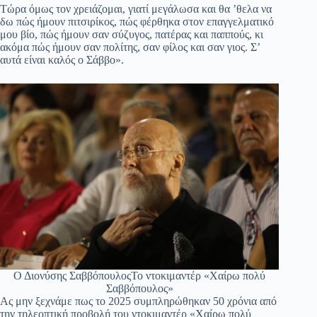
Τώρα όμως τον χρειάζομαι, γιατί μεγάλωσα και θα ’θελα να
δω πώς ήμουν πιτσιρίκος, πώς φέρθηκα στον επαγγελματικό
μου βίο, πώς ήμουν σαν σύζυγος, πατέρας και παππούς, κι
ακόμα πώς ήμουν σαν πολίτης, σαν φίλος και σαν γιος. Σ’
αυτά είναι καλός ο Σάββο».
Ο Διονύσης ΣαββόπουλοςΤο ντοκιμαντέρ «Χαίρω πολύ
Σαββόπουλος»
Ας μην ξεχνάμε πως το 2025 συμπληρώθηκαν 50 χρόνια από
την τηλεοπτική προβολή του ντοκιμαντέρ «Χαίρω πολύ