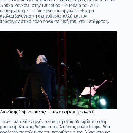
Λούκα Ρονκόνι, στην Επίδαυρο. Το Ιούλιο του 2013
επανέρχεται με το ίδιο έργο στο αργολικό θέατρο
αναλαμβάνοντας τη σκηνοθεσία, αλλά και τον
πρωταγωνιστικό ρόλο πάνω σε δική του, νέα μετάφραση.
Διονύσης Σαββόπουλος: Η πολιτική και η φυλακή
Ήταν πολιτικά ενεργός σε όλη τη σταδιοδρομία του στη
μουσική. Κατά τη διάρκεια της Χούντας φυλακίστηκε δύο
φορές για τις πολιτικές του πεποιθήσεις, τον Αύγουστο και