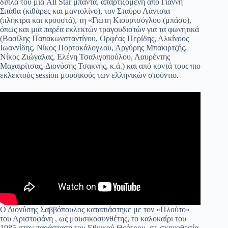
δίπλα του μια All Star μπάντα, απαρτιζόμενη από Γιάννη
Σπάθα (κιθάρες και μαντολίνο), τον Σταύρο Λάντσια
(πλήκτρα και κρουστά), τη «Γιώτη Κιουρτσόγλου (μπάσο),
όπως και μια παρέα εκλεκτών τραγουδιστών για τα φωνητικά
(Βασίλης Παπακωνσταντίνου, Ορφέας Περίδης, Αλκίνοος
Ιωαννίδης, Νίκος Πορτοκάλογλου, Αργύρης Μπακιρτζής,
Νίκος Ζιώγαλας, Ελένη Τσαλιγοπούλου, Λαυρέντης
Μαχαιρίτσας, Διονύσης Τσακνής, κ.ά.) και από κοντά τους πιο
εκλεκτούς session μουσικούς των ελληνικών στούντιο.
Ο Διονύσης Σαββόπουλος καταπιάστηκε με τον «Πλούτο»
του Αριστοφάνη , ως μουσικοσυνθέτης, το καλοκαίρι του
1985 στην παράσταση του Εθνικού Θεάτρου, σε σκηνοθεσία