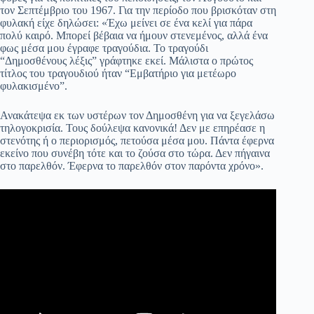
τον Σεπτέμβριο του 1967. Για την περίοδο που βρισκόταν στη
φυλακή είχε δηλώσει: «Έχω μείνει σε ένα κελί για πάρα
πολύ καιρό. Μπορεί βέβαια να ήμουν στενεμένος, αλλά ένα
φως μέσα μου έγραφε τραγούδια. Το τραγούδι
“Δημοσθένους λέξις” γράφτηκε εκεί. Μάλιστα ο πρώτος
τίτλος του τραγουδιού ήταν “Εμβατήριο για μετέωρο
φυλακισμένο”.
Ανακάτεψα εκ των υστέρων τον Δημοσθένη για να ξεγελάσω
τηλογοκρισία. Τους δούλεψα κανονικά! Δεν με επηρέασε η
στενότης ή ο περιορισμός, πετούσα μέσα μου. Πάντα έφερνα
εκείνο που συνέβη τότε και το ζούσα στο τώρα. Δεν πήγαινα
στο παρελθόν. Έφερνα το παρελθόν στον παρόντα χρόνο».