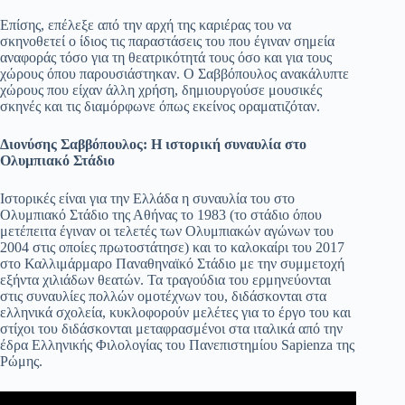
Επίσης, επέλεξε από την αρχή της καριέρας του να
σκηνοθετεί ο ίδιος τις παραστάσεις του που έγιναν σημεία
αναφοράς τόσο για τη θεατρικότητά τους όσο και για τους
χώρους όπου παρουσιάστηκαν. Ο Σαββόπουλος ανακάλυπτε
χώρους που είχαν άλλη χρήση, δημιουργούσε μουσικές
σκηνές και τις διαμόρφωνε όπως εκείνος οραματιζόταν.
Διονύσης Σαββόπουλος: Η ιστορική συναυλία στο
Ολυμπιακό Στάδιο
Ιστορικές είναι για την Ελλάδα η συναυλία του στο
Ολυμπιακό Στάδιο της Αθήνας το 1983 (το στάδιο όπου
μετέπειτα έγιναν οι τελετές των Ολυμπιακών αγώνων του
2004 στις οποίες πρωτοστάτησε) και το καλοκαίρι του 2017
στο Καλλιμάρμαρο Παναθηναϊκό Στάδιο με την συμμετοχή
εξήντα χιλιάδων θεατών. Τα τραγούδια του ερμηνεύονται
στις συναυλίες πολλών ομοτέχνων του, διδάσκονται στα
ελληνικά σχολεία, κυκλοφορούν μελέτες για το έργο του και
στίχοι του διδάσκονται μεταφρασμένοι στα ιταλικά από την
έδρα Ελληνικής Φιλολογίας του Πανεπιστημίου Sapienza της
Ρώμης.