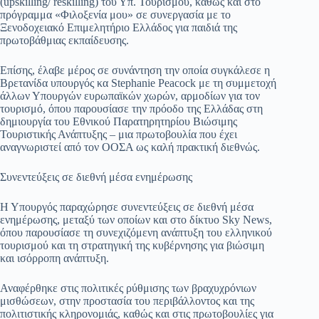
(upskilling/ reskilling) του Υπ. Τουρισμού, καθώς και στο
πρόγραμμα «Φιλοξενία μου» σε συνεργασία με το
Ξενοδοχειακό Επιμελητήριο Ελλάδος για παιδιά της
πρωτοβάθμιας εκπαίδευσης.
Επίσης, έλαβε μέρος σε συνάντηση την οποία συγκάλεσε η
Βρετανίδα υπουργός κα Stephanie Peacock με τη συμμετοχή
άλλων Υπουργών ευρωπαϊκών χωρών, αρμοδίων για τον
τουρισμό, όπου παρουσίασε την πρόοδο της Ελλάδας στη
δημιουργία του Εθνικού Παρατηρητηρίου Βιώσιμης
Τουριστικής Ανάπτυξης – μια πρωτοβουλία που έχει
αναγνωριστεί από τον ΟΟΣΑ ως καλή πρακτική διεθνώς.
Συνεντεύξεις σε διεθνή μέσα ενημέρωσης
Η Υπουργός παραχώρησε συνεντεύξεις σε διεθνή μέσα
ενημέρωσης, μεταξύ των οποίων και στο δίκτυο Sky News,
όπου παρουσίασε τη συνεχιζόμενη ανάπτυξη του ελληνικού
τουρισμού και τη στρατηγική της κυβέρνησης για βιώσιμη
και ισόρροπη ανάπτυξη.
Αναφέρθηκε στις πολιτικές ρύθμισης των βραχυχρόνιων
μισθώσεων, στην προστασία του περιβάλλοντος και της
πολιτιστικής κληρονομιάς, καθώς και στις πρωτοβουλίες για