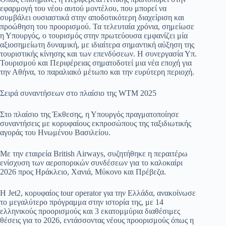
εφαρμογή του νέου αυτού μοντέλου, που μπορεί να
συμβάλει ουσιαστικά στην αποδοτικότερη διαχείριση και
προώθηση του προορισμού. Τα τελευταία χρόνια, σημείωσε
η Υπουργός, ο τουρισμός στην πρωτεύουσα εμφανίζει μία
αξιοσημείωτη δυναμική, με ιδιαίτερα σημαντική αύξηση της
τουριστικής κίνησης και των επενδύσεων. Η συνεργασία Υπ.
Τουρισμού και Περιφέρειας σηματοδοτεί μια νέα εποχή για
την Αθήνα, το παραλιακό μέτωπο και την ευρύτερη περιοχή.
Σειρά συναντήσεων στο πλαίσιο της WTM 2025
Στο πλαίσιο της Έκθεσης, η Υπουργός πραγματοποίησε
συναντήσεις με κορυφαίους εκπροσώπους της ταξιδιωτικής
αγοράς του Ηνωμένου Βασιλείου.
Με την εταιρεία British Airways, συζητήθηκε η περαιτέρω
ενίσχυση των αεροπορικών συνδέσεων για το καλοκαίρι
2026 προς Ηράκλειο, Χανιά, Μύκονο και Πρέβεζα.
Η Jet2, κορυφαίος tour operator για την Ελλάδα, ανακοίνωσε
το μεγαλύτερο πρόγραμμα στην ιστορία της, με 14
ελληνικούς προορισμούς και 3 εκατομμύρια διαθέσιμες
θέσεις για το 2026, εντάσσοντας νέους προορισμούς όπως η