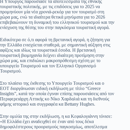
Η Υπουργός παρουσίασε τα αποτελέσματα της εθνικής
τουριστικής πολιτικής, με τις επιδόσεις για το 2025 να
προμηνύουν μία νέα χρονιά-ρεκόρ για τον τουρισμό στη
χώρα μας, ενώ τα ιδιαίτερα θετικά μηνύματα για το 2026
επιβεβαιώνουν τη δυναμική του ελληνικού τουρισμού και την
ενίσχυση της θέσης του στην παγκόσμια τουριστική αγορά.
Ειδικότερα σε ό,τι αφορά τη βρετανική αγορά, η ζήτηση για
την Ελλάδα ενισχύεται σταθερά, με σημαντική αύξηση στις
αφίξεις και ιδίως τα τουριστικά έσοδα. Η βρετανική
τουριστική βιομηχανία δείχνει ιδιαίτερη προτίμηση στην
χώρα μας, και επιδιώκει μακροπρόθεσμη σχέση με το
υπουργείο Τουρισμού και τον Ελληνικό Οργανισμό
Τουρισμού.
Στο πλαίσιο της έκθεσης το Υπουργείο Τουρισμού και ο
ΕΟΤ διοργάνωσαν ειδική εκδήλωση με τίτλο “Greece
Insights”, κατά την οποία έγιναν επίσης παρουσιάσεις από τον
Περιφερειάρχη Αττικής κο Νίκο Χαρδαλιά και τη διεθνούς
φήμης ιστορικό και συγγραφέα κα Bettany Hughes.
Στην ομιλία της στην εκδήλωση, η κα Κεφαλογιάννη τόνισε:
«Η Ελλάδα έχει αναδειχθεί σε έναν από τους δέκα
δημοφιλέστερους προορισμούς παγκοσμίως, αποτέλεσμα