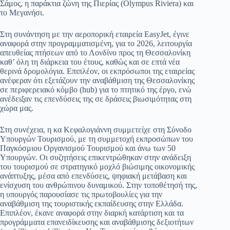
Σάμος, η παράκτια ζώνη της Πιερίας (Olympus Riviera) και
το Μεγανήσι.
Στη συνάντηση με την αεροπορική εταιρεία EasyJet, έγινε
αναφορά στην προγραμματισμένη, για το 2026, λειτουργία
απευθείας πτήσεων από το Λονδίνο προς τη Θεσσαλονίκη
καθ’ όλη τη διάρκεια του έτους, καθώς και σε επτά νέα
θερινά δρομολόγια. Επιπλέον, οι εκπρόσωποι της εταιρείας
ανέφεραν ότι εξετάζουν την αναβάθμιση της Θεσσαλονίκης
σε περιφερειακό κόμβο (hub) για το πτητικό της έργο, ενώ
ανέδειξαν τις επενδύσεις της σε δράσεις βιωσιμότητας στη
χώρα μας.
Στη συνέχεια, η κα Κεφαλογιάννη συμμετείχε στη Σύνοδο
Υπουργών Τουρισμού, με τη συμμετοχή εκπροσώπων του
Παγκόσμιου Οργανισμού Τουρισμού και άνω των 50
Υπουργών. Οι συζητήσεις επικεντρώθηκαν στην ανάδειξη
του τουρισμού σε στρατηγικό μοχλό βιώσιμης οικονομικής
ανάπτυξης, μέσα από επενδύσεις, ψηφιακή μετάβαση και
ενίσχυση του ανθρώπινου δυναμικού. Στην τοποθέτησή της,
η υπουργός παρουσίασε τις πρωτοβουλίες για την
αναβάθμιση της τουριστικής εκπαίδευσης στην Ελλάδα.
Επιπλέον, έκανε αναφορά στην διαρκή κατάρτιση και τα
προγράμματα επανειδίκευσης και αναβάθμισης δεξιοτήτων