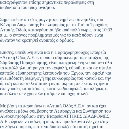
καταγράφονται επίσης σημαντικές παραλείψεις στη
διαδικασία του αποχιονισμού.
Σημειωτέων ότι στις μαγνητοφωνημένες συνομιλίες του
Κέντρου Διαχείρισης Κυκλοφορίας με το Τμήμα Τροχαίας
Αττικής Οδού, καταγράφεται ήδη από πολύ νωρίς, στις 10:33
π.μ., ο έντονος προβληματισμός για το κατά πόσον είναι
δυνατόν να κρατηθεί ανοικτός ο δρόμος.
Επίσης, υπεύθυνη είναι και η Παραχωρησιούχος Εταιρεία
«Αττική Οδός Α.Ε.», η οποία σύμφωνα με τις διατάξεις της
Σύμβασης Παραχώρησης, είναι υποχρεωμένη να παίρνει όλα
τα κατάλληλα μέτρα για την ασφαλή, εύρυθμη και σε υψηλό
επίπεδο εξυπηρέτησης λειτουργία του Έργου, την ομαλή και
ανεμπόδιστη διεξαγωγή της κυκλοφορίας του κοινού και την
άμεση και αποτελεσματική ανταπόκριση σε έκτακτες ή/και
επείγουσες καταστάσεις, ώστε να διασφαλίζεται πλήρως η
ασφάλεια των χρηστών (ατόμων και οχημάτων).
Με βάση τα παραπάνω η «Αττική Οδός Α.Ε.», αν και έχει
αναθέσει μέσω σύμβασης τη Λειτουργία και Συντήρηση του
Αυτοκινητοδρόμου στην Εταιρεία ΑΤΤΙΚΕΣ ΔΙΑΔΡΟΜΕΣ
Α.Ε., όφειλε να ασκεί, η ίδια, τον προσήκοντα έλεγχο στην
εν λόγω εταιρεία, ώστε να διασφαλίζει ότι αυτή τηρεί το