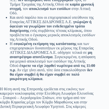
Τμήμα Τροχαίας της Αττικής Οδού σ
ε καμία χρονική
στιγμή
, τον
αποκλεισμό των εισόδων
στην Αττική
Οδό.
Και αυτό παρόλο που οι επιχειρησιακοί υπεύθυνοι της
Εταιρείας ΑΤΤΙΚΕΣ ΔΙΑΔΡΟΜΕΣ Α.Ε.
γνώριζαν ή
όφειλαν να γνωρίζουν τον ενδεδειγμένο τρόπο
διαχείρισης
ενός συμβάντος τέτοιας κλίμακας, όπου
προβλέπεται ο έγκαιρος μερικός αποκλεισμός εισόδων
της Αττικής Οδού.
Η
εσφαλμένη εκτίμηση της κατάστασης
και των
επιχειρησιακών δυνατοτήτων εκ μέρους της Εταιρείας
ΑΤΤΙΚΕΣ ΔΙΑΔΡΟΜΕΣ Α.Ε. οδήγησε τελικά σε
μη
αναστρέψιμο αποτέλεσμα
. Συγκεκριμένα, η απόφαση
για μερικό αποκλεισμό των εισόδων της Αττικής
Οδού
έπρεπε να είχε ληφθεί νωρίτερα από τις 11:00
π.μ
. Αν είχε γίνει αυτό, τότε όσα επακολούθησαν
δεν
θα είχαν συμβεί ή θα είχαν συμβεί σε πολύ
μικρότερη κλίμακα
.
Η θέση αυτή της Επιτροπής ερείδεται στις εικόνες των
καμερών κυκλοφορίας στην Ελεύθερη Λεωφόρο Ελευσίνας
– Σταυρού – Αεροδρομίου Σπάτων, στο τμήμα από τον
κόμβο Κηφισίας μέχρι τον Κόμβο Μαραθώνος και στην
Δυτική Περιφερειακή Λεωφόρο Υμηττού. Στις κάμερες