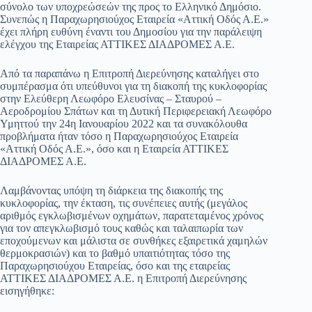
σύνολο των υποχρεώσεών της προς το Ελληνικό Δημόσιο.
Συνεπώς η Παραχωρησιούχος Εταιρεία «Αττική Οδός Α.Ε.»
έχει πλήρη ευθύνη έναντι του Δημοσίου για την παράλειψη
ελέγχου της Εταιρείας ΑΤΤΙΚΕΣ ΔΙΑΔΡΟΜΕΣ Α.Ε.
Από τα παραπάνω η Επιτροπή Διερεύνησης καταλήγει στο
συμπέρασμα ότι υπεύθυνοι για τη διακοπή της κυκλοφορίας
στην Ελεύθερη Λεωφόρο Ελευσίνας – Σταυρού –
Αεροδρομίου Σπάτων και τη Δυτική Περιφερειακή Λεωφόρο
Υμηττού την 24η Ιανουαρίου 2022 και τα συνακόλουθα
προβλήματα ήταν τόσο η Παραχωρησιούχος Εταιρεία
«Αττική Οδός Α.Ε.», όσο και η Εταιρεία ΑΤΤΙΚΕΣ
ΔΙΑΔΡΟΜΕΣ Α.Ε.
Λαμβάνοντας υπόψη τη διάρκεια της διακοπής της
κυκλοφορίας, την έκταση, τις συνέπειες αυτής (μεγάλος
αριθμός εγκλωβισμένων οχημάτων, παρατεταμένος χρόνος
για τον απεγκλωβισμό τους καθώς και ταλαιπωρία των
εποχούμενων και μάλιστα σε συνθήκες εξαιρετικά χαμηλών
θερμοκρασιών) και το βαθμό υπαιτιότητας τόσο της
Παραχωρησιούχου Εταιρείας, όσο και της εταιρείας
ΑΤΤΙΚΕΣ ΔΙΑΔΡΟΜΕΣ Α.Ε. η Επιτροπή Διερεύνησης
εισηγήθηκε: