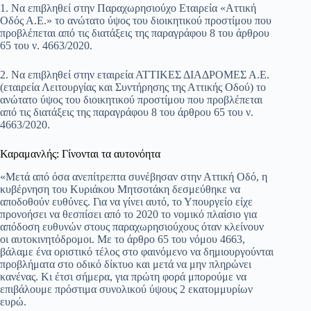
1. Να επιβληθεί στην Παραχωρησιούχο Εταιρεία «Αττική
Οδός Α.Ε.» το ανώτατο ύψος του διοικητικού προστίμου που
προβλέπεται από τις διατάξεις της παραγράφου 8 του άρθρου
65 του ν. 4663/2020.
2. Να επιβληθεί στην εταιρεία ΑΤΤΙΚΕΣ ΔΙΑΔΡΟΜΕΣ Α.Ε.
(εταιρεία Λειτουργίας και Συντήρησης της Αττικής Οδού) το
ανώτατο ύψος του διοικητικού προστίμου που προβλέπεται
από τις διατάξεις της παραγράφου 8 του άρθρου 65 του ν.
4663/2020.
Καραμανλής: Γίνονται τα αυτονόητα
«Μετά από όσα ανεπίτρεπτα συνέβησαν στην Αττική Οδό, η
κυβέρνηση του Κυριάκου Μητσοτάκη δεσμεύθηκε να
αποδοθούν ευθύνες. Για να γίνει αυτό, το Υπουργείο είχε
προνοήσει να θεσπίσει από το 2020 το νομικό πλαίσιο για
απόδοση ευθυνών στους παραχωρησιούχους όταν κλείνουν
οι αυτοκινητόδρομοι. Με το άρθρο 65 του νόμου 4663,
βάλαμε ένα οριστικό τέλος στο φαινόμενο να δημιουργούνται
προβλήματα στο οδικό δίκτυο και μετά να μην πληρώνει
κανένας. Κι έτσι σήμερα, για πρώτη φορά μπορούμε να
επιβάλουμε πρόστιμα συνολικού ύψους 2 εκατομμυρίων
ευρώ.