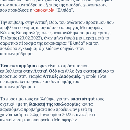
στον αυτοκινητόδρομο εξαιτίας της σφοδρής χιονόπτωσης
που προκάλεσε η
κακοκαιρία
“Ελπίδα”.
Την επιβολή, στην Αττική Οδό, του ανώτατου προστίμου που
προβλέπει ο νόμος αποφάσισε ο υπουργός Μεταφορών,
Κώστας Καραμανλής, όπως ανακοινώθηκε το μεσημέρι της
Τετάρτης (23.02.2022), έναν μήνα (παρά μια μέρα) μετά το
σαρωτικό πέρασμα της κακοκαιρίας “Ελπίδα” και τον
πολύωρο εγκλωβισμό χιλιάδων οδηγών στον
αυτοκινητόδρομο.
Ένα εκατομμύριο ευρώ
είναι το πρόστιμο που
επιβάλλεται
στην Αττική Οδό
και άλλο
ένα εκατομμύριο
το
πρόστιμο στην εταιρία
Αττικές Διαδρομές
, η οποία είναι
η εταιρεία λειτουργίας και συντήρησης του
αυτοκινητόδρομου.
Το πρόστιμο τους επιβλήθηκε για την
υπαιτιότητά
τους
σχετικά «με τη
διακοπή της κυκλοφορίας
και τα
παρεπόμενα προβλήματα που προέκυψαν μετά τη
χιονόπτωση της 24ης Ιανουαρίου 2022», αναφέρει η
ανακοίνωση του υπουργείου Μεταφορών.