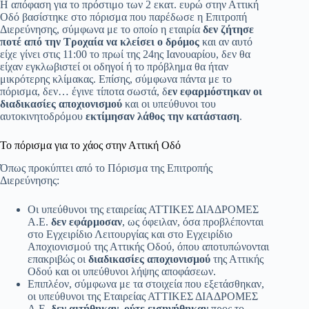
Η απόφαση για το πρόστιμο των 2 εκατ. ευρώ στην Αττική
Οδό βασίστηκε στο πόρισμα που παρέδωσε η Επιτροπή
Διερεύνησης, σύμφωνα με το οποίο η εταιρία
δεν ζήτησε
ποτέ από την Τροχαία να κλείσει ο δρόμος
και αν αυτό
είχε γίνει στις 11:00 το πρωί της 24ης Ιανουαρίου, δεν θα
είχαν εγκλωβιστεί οι οδηγοί ή το πρόβλημα θα ήταν
μικρότερης κλίμακας. Επίσης, σύμφωνα πάντα με το
πόρισμα, δεν… έγινε τίποτα σωστά, δ
εν εφαρμόστηκαν οι
διαδικασίες αποχιονισμού
και οι υπεύθυνοι του
αυτοκινητοδρόμου
εκτίμησαν λάθος την κατάσταση
.
Το πόρισμα για το χάος στην Αττική Οδό
Όπως προκύπτει από το Πόρισμα της Επιτροπής
Διερεύνησης:
Οι υπεύθυνοι της εταιρείας ΑΤΤΙΚΕΣ ΔΙΑΔΡΟΜΕΣ
Α.Ε.
δεν εφάρμοσαν
, ως όφειλαν, όσα προβλέπονται
στο Εγχειρίδιο Λειτουργίας και στο Εγχειρίδιο
Αποχιονισμού της Αττικής Οδού, όπου αποτυπώνονται
επακριβώς οι
διαδικασίες αποχιονισμού
της Αττικής
Οδού και οι υπεύθυνοι λήψης αποφάσεων.
Επιπλέον, σύμφωνα με τα στοιχεία που εξετάσθηκαν,
οι υπεύθυνοι της Εταιρείας ΑΤΤΙΚΕΣ ΔΙΑΔΡΟΜΕΣ
Α.Ε.
δεν αιτήθηκαν, ούτε εισηγήθηκαν
προς το