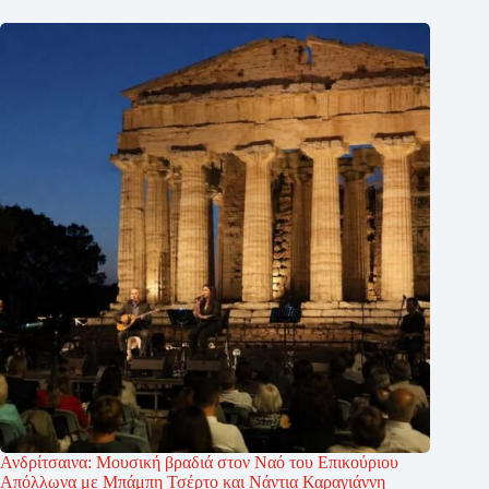
Ανδρίτσαινα: Μουσική βραδιά στον Ναό του Επικούριου
Απόλλωνα με Μπάμπη Τσέρτο και Νάντια Καραγιάννη