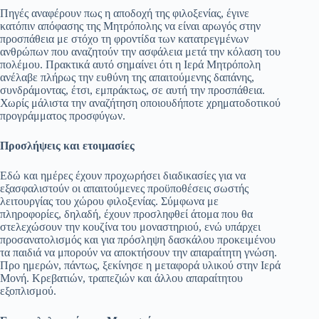
Πηγές αναφέρουν πως η αποδοχή της φιλοξενίας, έγινε
κατόπιν απόφασης της Μητρόπολης να είναι αρωγός στην
προσπάθεια με στόχο τη φροντίδα των κατατρεγμένων
ανθρώπων που αναζητούν την ασφάλεια μετά την κόλαση του
πολέμου. Πρακτικά αυτό σημαίνει ότι η Ιερά Μητρόπολη
ανέλαβε πλήρως την ευθύνη της απαιτούμενης δαπάνης,
συνδράμοντας, έτσι, εμπράκτως, σε αυτή την προσπάθεια.
Χωρίς μάλιστα την αναζήτηση οποιουδήποτε χρηματοδοτικού
προγράμματος προσφύγων.
Προσλήψεις και ετοιμασίες
Εδώ και ημέρες έχουν προχωρήσει διαδικασίες για να
εξασφαλιστούν οι απαιτούμενες προϋποθέσεις σωστής
λειτουργίας του χώρου φιλοξενίας. Σύμφωνα με
πληροφορίες, δηλαδή, έχουν προσληφθεί άτομα που θα
στελεχώσουν την κουζίνα του μοναστηριού, ενώ υπάρχει
προσανατολισμός και για πρόσληψη δασκάλου προκειμένου
τα παιδιά να μπορούν να αποκτήσουν την απαραίτητη γνώση.
Προ ημερών, πάντως, ξεκίνησε η μεταφορά υλικού στην Ιερά
Μονή. Κρεβατιών, τραπεζιών και άλλου απαραίτητου
εξοπλισμού.