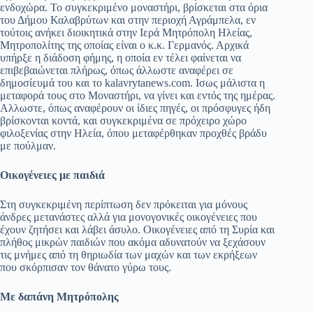
ενδοχώρα. Το συγκεκριμένο μοναστήρι, βρίσκεται στα όρια
του Δήμου Καλαβρύτων και στην περιοχή Αγράμπελα, εν
τούτοις ανήκει διοικητικά στην Ιερά Μητρόπολη Ηλείας,
Μητροπολίτης της οποίας είναι ο κ.κ. Γερμανός. Αρχικά
υπήρξε η διάδοση φήμης, η οποία εν τέλει φαίνεται να
επιβεβαιώνεται πλήρως, όπως άλλωστε αναφέρει σε
δημοσίευμά του και το kalavrytanews.com. Ισως μάλιστα η
μεταφορά τους στο Μοναστήρι, να γίνει και εντός της ημέρας.
Αλλωστε, όπως αναφέρουν οι ίδιες πηγές, οι πρόσφυγες ήδη
βρίσκονται κοντά, και συγκεκριμένα σε πρόχειρο χώρο
φιλοξενίας στην Ηλεία, όπου μεταφέρθηκαν προχθές βράδυ
με πούλμαν.
Οικογένειες με παιδιά
Στη συγκεκριμένη περίπτωση δεν πρόκειται για μόνους
άνδρες μετανάστες αλλά για μονογονικές οικογένειες που
έχουν ζητήσει και λάβει άσυλο. Οικογένειες από τη Συρία και
πλήθος μικρών παιδιών που ακόμα αδυνατούν να ξεχάσουν
τις μνήμες από τη θηριωδία των μαχών και των εκρήξεων
που σκόρπισαν τον θάνατο γύρω τους.
Με δαπάνη Μητρόπολης