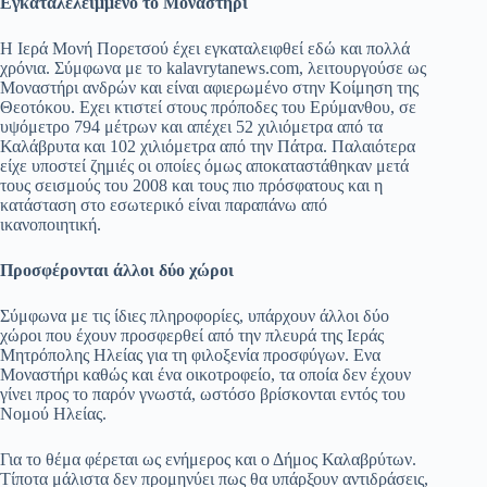
Εγκαταλελειμμένο το Μοναστήρι
Η Ιερά Μονή Πορετσού έχει εγκαταλειφθεί εδώ και πολλά
χρόνια. Σύμφωνα με το kalavrytanews.com, λειτουργούσε ως
Μοναστήρι ανδρών και είναι αφιερωμένο στην Κοίμηση της
Θεοτόκου. Εχει κτιστεί στους πρόποδες του Ερύμανθου, σε
υψόμετρο 794 μέτρων και απέχει 52 χιλιόμετρα από τα
Καλάβρυτα και 102 χιλιόμετρα από την Πάτρα. Παλαιότερα
είχε υποστεί ζημιές οι οποίες όμως αποκαταστάθηκαν μετά
τους σεισμούς του 2008 και τους πιο πρόσφατους και η
κατάσταση στο εσωτερικό είναι παραπάνω από
ικανοποιητική.
Προσφέρονται άλλοι δύο χώροι
Σύμφωνα με τις ίδιες πληροφορίες, υπάρχουν άλλοι δύο
χώροι που έχουν προσφερθεί από την πλευρά της Ιεράς
Μητρόπολης Ηλείας για τη φιλοξενία προσφύγων. Ενα
Μοναστήρι καθώς και ένα οικοτροφείο, τα οποία δεν έχουν
γίνει προς το παρόν γνωστά, ωστόσο βρίσκονται εντός του
Νομού Ηλείας.
Για το θέμα φέρεται ως ενήμερος και ο Δήμος Καλαβρύτων.
Τίποτα μάλιστα δεν προμηνύει πως θα υπάρξουν αντιδράσεις,