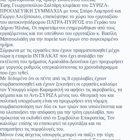
Έφης Γεωργοπούλου-Σαλτάρη κλιμάκιο του ΣΥΡΙΖΑ-
ΠΡΟΟΔΕΥΙΚΗ ΣΥΜΜΑΧΙΑ με τους Σπύρο Λαμπρινό και
Γιώργο Αλεξόπουλο, επισκέφτηκε το χώρο του εργοταξίου
του αυτοκινητόδρομου ΠΑΤΡΑ-ΠΥΡΓΟΣ στο Γεράκι του
Δήμου Ήλιδας. Οι παριστάμενοι ενημερώθηκαν από τους
εργαζόμενους και τον υπεύθυνο του εργοταξίου κ. Βασίλη
Ματσουλιάδη για την πορεία των έργων στο συγκεκριμένο
τμήμα.
Σύμφωνα με τις εργασίες που έχουν πραγματοποιηθεί μέχρι
τώρα η εταιρεία INTRAKAT που έχει αναλάβει την
εκτέλεση του τμήματος Αμαλιάδα-Δουνέικα έχει προχωρήσει
με γοργούς ρυθμούς υπερκαλύπτοντας το χρονοδιάγραμμα
που έχει τεθεί.
Με δεδομένο ότι οι πέντε από τις 8 εργολαβίες έχουν
συμβασιοποιηθεί και έχουν ξεκινήσει οι εργασίες καλούμε
τον Υπουργό κύριο Καραμανλή να αφήσει τις ακροβασίες, τα
ψέματα και το Αντι-ΣΥΡΙΖΑ μένος του. Θεσμική του και
πολιτική υποχρέωση είναι να προχωρήσει στη νόμιμη
συμβασιοποίηση των δύο εκ των τριών που υπολείπονται και
να υλοποιήσει την απόφαση για την τρίτη εργολαβία, που
πρόκειται να εκδοθεί από το Συμβούλιο Επικρατείας. Τον
καλούμε επίσης να επισκεφτεί τα εργοτάξια και να
σταματήσει τις πομφόλυγές του.
Μόνον ένας άσχετος υπουργός μπορεί να παίζει την τύχη