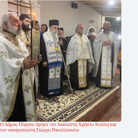
Ο Δήμος Πύργου τίμησε τον διασώστη Χρήστο Κούλη και
τον ναυαγοσώστη Γιώργο Νικολόπουλο