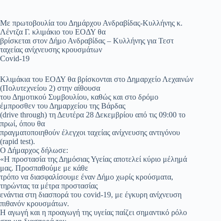
Με πρωτοβουλία του Δημάρχου Ανδραβίδας-Κυλλήνης κ.
Λέντζα Γ. κλιμάκιο του ΕΟΔΥ θα
βρίσκεται στον Δήμο Ανδραβίδας – Κυλλήνης για Τεστ
ταχείας ανίχνευσης κρουσμάτων
Covid-19
Κλιμάκια του ΕΟΔΥ θα βρίσκονται στο Δημαρχείο Λεχαινών
(Πολυτεχνείου 2) στην αίθουσα
του Δημοτικού Συμβουλίου, καθώς και στο δρόμο
έμπροσθεν του Δημαρχείου της Βάρδας
(drive through) τη Δευτέρα 28 Δεκεμβρίου από τις 09:00 το
πρωί, όπου θα
πραγματοποιηθούν έλεγχοι ταχείας ανίχνευσης αντιγόνου
(rapid test).
Ο Δήμαρχος δήλωσε:
«Η προστασία της Δημόσιας Υγείας αποτελεί κύριο μέλημά
μας. Προσπαθούμε με κάθε
τρόπο να διασφαλίσουμε έναν Δήμο χωρίς κρούσματα,
τηρώντας τα μέτρα προστασίας
ενάντια στη διασπορά του covid-19, με έγκυρη ανίχνευση
πιθανόν κρουσμάτων.
Η αγωγή και η προαγωγή της υγείας παίζει σημαντικό ρόλο