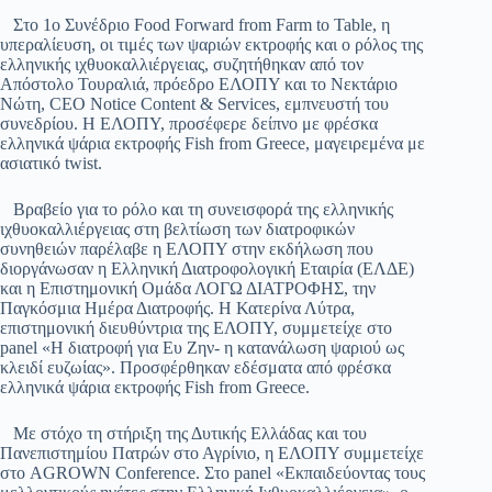
Στο 1ο Συνέδριο Food Forward from Farm to Table, η
υπεραλίευση, οι τιμές των ψαριών εκτροφής και ο ρόλος της
ελληνικής ιχθυοκαλλιέργειας, συζητήθηκαν από τον
Απόστολο Τουραλιά, πρόεδρο ΕΛΟΠΥ και το Νεκτάριο
Νώτη, CEO Notice Content & Services, εμπνευστή του
συνεδρίου. Η ΕΛΟΠΥ, προσέφερε δείπνο με φρέσκα
ελληνικά ψάρια εκτροφής Fish from Greece, μαγειρεμένα με
ασιατικό twist.
Βραβείο για το ρόλο και τη συνεισφορά της ελληνικής
ιχθυοκαλλιέργειας στη βελτίωση των διατροφικών
συνηθειών παρέλαβε η ΕΛΟΠΥ στην εκδήλωση που
διοργάνωσαν η Ελληνική Διατροφολογική Εταιρία (ΕΛΔΕ)
και η Επιστημονική Ομάδα ΛΟΓΩ ΔΙΑΤΡΟΦΗΣ, την
Παγκόσμια Ημέρα Διατροφής. Η Κατερίνα Λύτρα,
επιστημονική διευθύντρια της ΕΛΟΠΥ, συμμετείχε στο
panel «Η διατροφή για Ευ Ζην- η κατανάλωση ψαριού ως
κλειδί ευζωίας». Προσφέρθηκαν εδέσματα από φρέσκα
ελληνικά ψάρια εκτροφής Fish from Greece.
Με στόχο τη στήριξη της Δυτικής Ελλάδας και του
Πανεπιστημίου Πατρών στο Αγρίνιο, η ΕΛΟΠΥ συμμετείχε
στο AGROWN Conference. Στο panel «Εκπαιδεύοντας τους