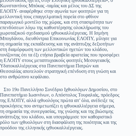
μελλοντικούς ηγέτες στην Ελληνική Ιχθυοκαλλιέργεια», ο
Κωνσταντίνος Μπόκας -ταμίας και μέλος του ΔΣ της
ΕΛΟΠΥ- αναφέρθηκε στην αγωνία των φοιτητών για τη
μελλοντική τους επαγγελματική πορεία στο φθίνον
παραγωγικό μοντέλο της χώρας, και στη στασιμότητα των
επενδύσεων λόγω της καθυστέρησης ολοκλήρωσης του
χωροταξικού σχεδιασμού ιχθυοκαλλιέργειας. Η Ισμήνη
Μπογδάνου, διευθύντρια Επικοινωνίας ΕΛΟΠΥ, μίλησε για
τη σημασία της εκπαίδευσης και της ανάπτυξης δεξιοτήτων
στη διαμόρφωση των μελλοντικών ηγετών του κλάδου,
τονίζοντας ότι τα έξι ετήσια βραβεία αριστείας που προσφέρει
η ΕΛΟΠΥ στους μεταπτυχιακούς φοιτητές Μεσογειακής
Υδατοκαλλιέργειας στα Πανεπιστήμια Πατρών και
Θεσσαλίας αποτελούν στρατηγική επένδυση στη γνώση και
στο ανθρώπινο κεφάλαιο.
Στο 19ο Πανελλήνιο Συνέδριο Ιχθυολόγων Δημοσίου, στο
Πανεπιστήμιο Ιωαννίνων, ο Απόστολος Τουραλιάς, πρόεδρος
της ΕΛΟΠΥ, αλλά ιχθυολόγος πρώτα απ’ όλα, ανέδειξε τις
προκλήσεις που αντιμετωπίζει η ιχθυοκαλλιέργεια σήμερα,
τη σημασία της συνεργασίας, της γνώσης και της βιώσιμης
ανάπτυξης του κλάδου, και υπογράμμισε τον καθοριστικό
ρόλο των ιχθυολόγων στη διασφάλιση της ποιότητας και της
προόδου της ελληνικής ιχθυοκαλλιέργειας.