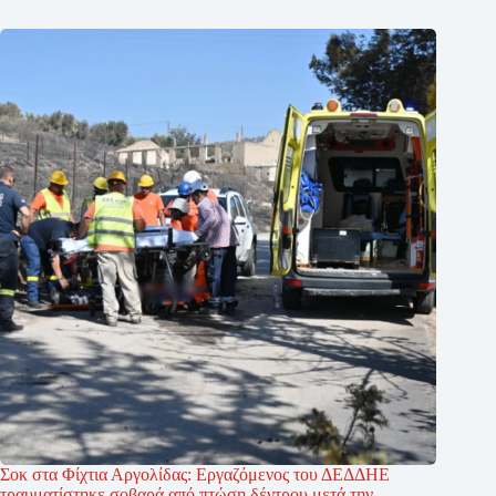
Σοκ στα Φίχτια Αργολίδας: Εργαζόμενος του ΔΕΔΔΗΕ
τραυματίστηκε σοβαρά από πτώση δέντρου μετά την