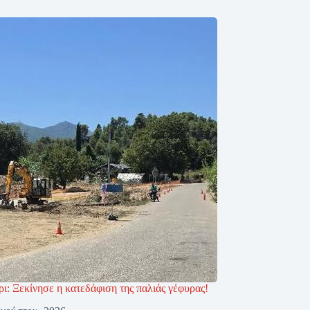
ι: Ξεκίνησε η κατεδάφιση της παλιάς γέφυρας!