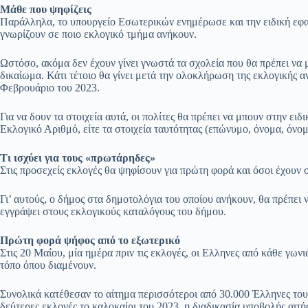
Μάθε που ψηφίζεις
Παράλληλα, το υπουργείο Εσωτερικών ενημέρωσε και την ειδική εφα
γνωρίζουν σε ποιο εκλογικό τμήμα ανήκουν.
Ωστόσο, ακόμα δεν έχουν γίνει γνωστά τα σχολεία που θα πρέπει να 
δικαίωμα. Κάτι τέτοιο θα γίνει μετά την ολοκλήρωση της εκλογικής 
Φεβρουάριο του 2023.
Για να δουν τα στοιχεία αυτά, οι πολίτες θα πρέπει να μπουν στην ε
Εκλογικό Αριθμό, είτε τα στοιχεία ταυτότητας (επώνυμο, όνομα, όνομ
Τι ισχύει για τους «πρωτάρηδες»
Στις προσεχείς εκλογές θα ψηφίσουν για πρώτη φορά και όσοι έχουν σ
Γι’ αυτούς, ο δήμος στα δημοτολόγια του οποίου ανήκουν, θα πρέπει 
εγγράψει στους εκλογικούς καταλόγους του δήμου.
Πρώτη φορά ψήφος από το εξωτερικό
Στις 20 Μαΐου, μία ημέρα πριν τις εκλογές, οι Ελληνες από κάθε γων
τόπο όπου διαμένουν.
Συνολικά κατέθεσαν το αίτημα περισσότεροι από 30.000 Έλληνες το
δεύτερες εκλογές το καλοκαίρι του 2023, η διαδικασία υποβολής αιτή