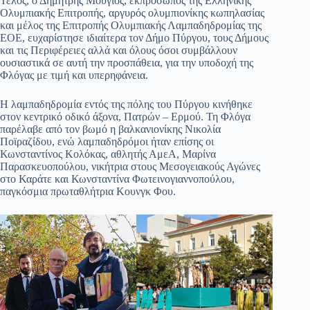
Τέλος, ο Δημήτρης Μούγιος, εκπρόσωπος της Ελληνικής
Ολυμπιακής Επιτροπής, αργυρός ολυμπιονίκης κωπηλασίας
και μέλος της Επιτροπής Ολυμπιακής Λαμπαδηδρομίας της
ΕΟΕ, ευχαρίστησε ιδιαίτερα τον Δήμο Πύργου, τους Δήμους
και τις Περιφέρειες αλλά και όλους όσοι συμβάλλουν
ουσιαστικά σε αυτή την προσπάθεια, για την υποδοχή της
Φλόγας με τιμή και υπερηφάνεια.
Η λαμπαδηδρομία εντός της πόλης του Πύργου κινήθηκε
στον κεντρικό οδικό άξονα, Πατρών – Ερμού. Τη Φλόγα
παρέλαβε από τον βωμό η βαλκανιονίκης Νικολία
Ποϊραζίδου, ενώ λαμπαδηδρόμοι ήταν επίσης οι
Κωνσταντίνος Κολόκας, αθλητής ΑμεΑ, Μαρίνα
Παρασκευοπούλου, νικήτρια στους Μεσογειακούς Αγώνες
στο Καράτε και Κωνσταντίνα Φωτεινογιαννοπούλου,
παγκόσμια πρωταθλήτρια Κουνγκ Φου.