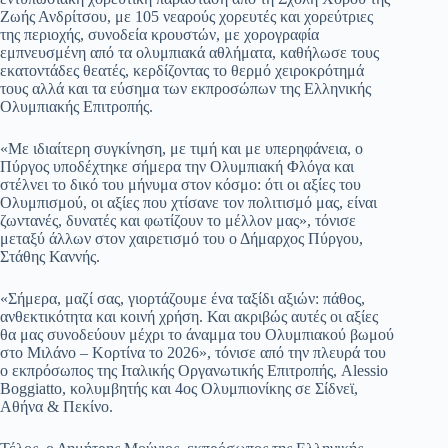
Ζωής Ανδρίτσου, με 105 νεαρούς χορευτές και χορεύτριες
της περιοχής, συνοδεία κρουστών, με χορογραφία
εμπνευσμένη από τα ολυμπιακά αθλήματα, καθήλωσε τους
εκατοντάδες θεατές, κερδίζοντας το θερμό χειροκρότημά
τους αλλά και τα εύσημα των εκπροσώπων της Ελληνικής
Ολυμπιακής Επιτροπής.
«Με ιδιαίτερη συγκίνηση, με τιμή και με υπερηφάνεια, ο
Πύργος υποδέχτηκε σήμερα την Ολυμπιακή Φλόγα και
στέλνει το δικό του μήνυμα στον κόσμο: ότι οι αξίες του
Ολυμπισμού, οι αξίες που χτίσανε τον πολιτισμό μας, είναι
ζωντανές, δυνατές και φωτίζουν το μέλλον μας», τόνισε
μεταξύ άλλων στον χαιρετισμό του ο Δήμαρχος Πύργου,
Στάθης Καννής.
«Σήμερα, μαζί σας, γιορτάζουμε ένα ταξίδι αξιών: πάθος,
ανθεκτικότητα και κοινή χρήση. Και ακριβώς αυτές οι αξίες
θα μας συνοδεύουν μέχρι το άναμμα του Ολυμπιακού βωμού
στο Μιλάνο – Κορτίνα το 2026», τόνισε από την πλευρά του
ο εκπρόσωπος της Ιταλικής Οργανωτικής Επιτροπής, Alessio
Boggiatto, κολυμβητής και 4ος Ολυμπιονίκης σε Σίδνεϊ,
Αθήνα & Πεκίνο.