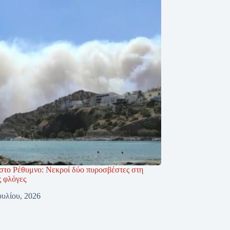
στο Ρέθυμνο: Νεκροί δύο πυροσβέστες στη
ς φλόγες
ουλίου, 2026