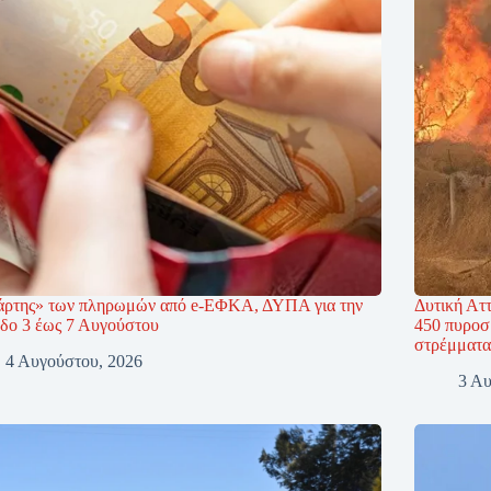
άρτης» των πληρωμών από e-ΕΦΚΑ, ΔΥΠΑ για την
Δυτική Ατ
οδο 3 έως 7 Αυγούστου
450 πυροσ
στρέμματα
4 Αυγούστου, 2026
3 Αυ