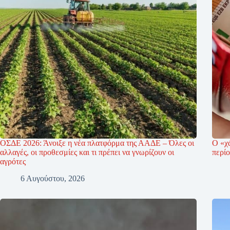
ΟΣΔΕ 2026: Άνοιξε η νέα πλατφόρμα της ΑΑΔΕ – Όλες οι
Ο «χ
αλλαγές, οι προθεσμίες και τι πρέπει να γνωρίζουν οι
περί
αγρότες
6 Αυγούστου, 2026