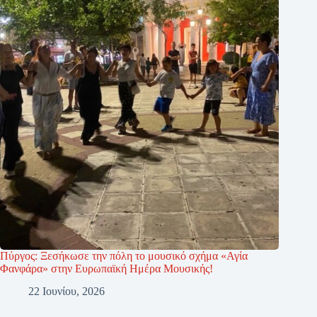
Πύργος: Ξεσήκωσε την πόλη το μουσικό σχήμα «Αγία
Φανφάρα» στην Ευρωπαϊκή Ημέρα Μουσικής!
22 Ιουνίου, 2026