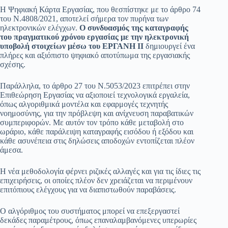
Η Ψηφιακή Κάρτα Εργασίας, που θεσπίστηκε με το άρθρο 74
του Ν.4808/2021, αποτελεί σήμερα τον πυρήνα των
ηλεκτρονικών ελέγχων.
Ο συνδυασμός της καταγραφής
του πραγματικού χρόνου εργασίας με την ηλεκτρονική
υποβολή στοιχείων μέσω του ΕΡΓΑΝΗ ΙΙ
δημιουργεί ένα
πλήρες και αξιόπιστο ψηφιακό αποτύπωμα της εργασιακής
σχέσης.
Παράλληλα, το άρθρο 27 του Ν.5053/2023 επιτρέπει στην
Επιθεώρηση Εργασίας να αξιοποιεί τεχνολογικά εργαλεία,
όπως αλγοριθμικά μοντέλα και εφαρμογές τεχνητής
νοημοσύνης, για την πρόβλεψη και ανίχνευση παραβατικών
συμπεριφορών. Με αυτόν τον τρόπο κάθε μεταβολή στο
ωράριο, κάθε παράλειψη καταγραφής εισόδου ή εξόδου και
κάθε ασυνέπεια στις δηλώσεις αποδοχών εντοπίζεται πλέον
άμεσα.
Η νέα μεθοδολογία φέρνει ριζικές αλλαγές και για τις ίδιες τις
επιχειρήσεις, οι οποίες πλέον δεν χρειάζεται να περιμένουν
επιτόπιους ελέγχους για να διαπιστωθούν παραβάσεις.
Ο αλγόριθμος του συστήματος μπορεί να επεξεργαστεί
δεκάδες παραμέτρους, όπως επαναλαμβανόμενες υπερωρίες