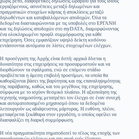
χωρίς ρεπό, διαφορετικές δηλώσεις ωραρίου για τους ίδιους
εργαζόμενους, ασυνέπειες μεταξύ δηλωμένων και
πραγματικών στοιχείων κάρτας ή αποκλίσεις μεταξύ
δηλωθέντων και καταβαλλόμενων αποδοχών. Όλα τα
δεδομένα διασταυρώνονται με τις υποβολές στο ΕΡΓΑΝΗ
και τις δηλώσεις αποδοχών στο myDATA, διαμορφώνοντας
ένα ολοκληρωμένο προφίλ συμμόρφωσης για κάθε
επιχείρηση. Όσες εμφανίζουν υψηλό δείκτη κινδύνου
εντάσσονται αυτόματα σε λίστες στοχευμένων ελέγχων.
Η προσέγγιση της Αρχής είναι διττή: αρχικά δίνεται η
δυνατότητα στις επιχειρήσεις να προσαρμοστούν και να
διορθώσουν τα σφάλματα, ενώ σε επόμενο στάδιο
προβλέπεται η άμεση επιβολή προστίμων, τα οποία θα
καθορίζονται βάσει της βαρύτητας και της επαναληψιμότητας
της παράβασης, καθώς και του μεγέθους της επιχείρησης,
σύμφωνα με το ισχύον θεσμικό πλαίσιο. Η αξιοποίηση της
τεχνητής νοημοσύνης μετατρέπει τον έλεγχο σε έναν συνεχή
και αυτοματοποιημένο μηχανισμό όπου τα δεδομένα
λειτουργούν ως αδιάψευστος μάρτυρας. Η ευθύνη, πλέον,
μεταφέρεται ξεκάθαρα στον εργοδότη, ο οποίος οφείλει να
διασφαλίζει τη διαρκή συμμόρφωση.
Η νέα πραγματικότητα σηματοδοτεί το τέλος της εποχής των
παραδοσιακών ελέγχων και την αρχή ενός έξυπνου