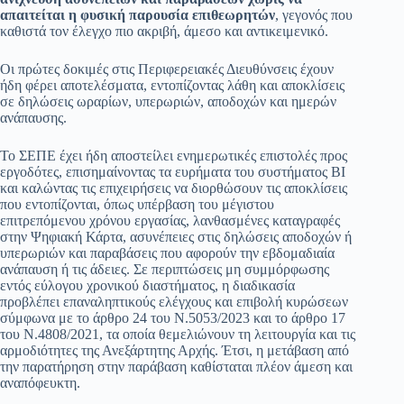
απαιτείται η φυσική παρουσία επιθεωρητών
, γεγονός που
καθιστά τον έλεγχο πιο ακριβή, άμεσο και αντικειμενικό.
Οι πρώτες δοκιμές στις Περιφερειακές Διευθύνσεις έχουν
ήδη φέρει αποτελέσματα, εντοπίζοντας λάθη και αποκλίσεις
σε δηλώσεις ωραρίων, υπερωριών, αποδοχών και ημερών
ανάπαυσης.
Το ΣΕΠΕ έχει ήδη αποστείλει ενημερωτικές επιστολές προς
εργοδότες, επισημαίνοντας τα ευρήματα του συστήματος BI
και καλώντας τις επιχειρήσεις να διορθώσουν τις αποκλίσεις
που εντοπίζονται, όπως υπέρβαση του μέγιστου
επιτρεπόμενου χρόνου εργασίας, λανθασμένες καταγραφές
στην Ψηφιακή Κάρτα, ασυνέπειες στις δηλώσεις αποδοχών ή
υπερωριών και παραβάσεις που αφορούν την εβδομαδιαία
ανάπαυση ή τις άδειες. Σε περιπτώσεις μη συμμόρφωσης
εντός εύλογου χρονικού διαστήματος, η διαδικασία
προβλέπει επαναληπτικούς ελέγχους και επιβολή κυρώσεων
σύμφωνα με το άρθρο 24 του Ν.5053/2023 και το άρθρο 17
του Ν.4808/2021, τα οποία θεμελιώνουν τη λειτουργία και τις
αρμοδιότητες της Ανεξάρτητης Αρχής. Έτσι, η μετάβαση από
την παρατήρηση στην παράβαση καθίσταται πλέον άμεση και
αναπόφευκτη.