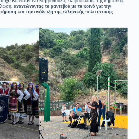
δήμαρχο Κωνσταντίνο Μητρόπουλο, εκπροσώπους της δημοτικής
δήλωση,
ανανεώνοντας το ραντεβού με το κοινό για την
ατήρηση και την ανάδειξη της ελληνικής πολιτιστικής