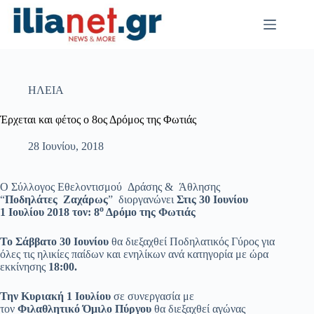
Μετάβαση
στο
περιεχόμενο
ΗΛΕΙΑ
Έρχεται και φέτος ο 8ος Δρόμος της Φωτιάς
28 Ιουνίου, 2018
O Σύλλογος Εθελοντισμού Δράσης & Άθλησης
“
Ποδηλάτες Zαχάρως
” διοργανώνει
Στις 30 Ιουνίου
ο
1 Ιουλίου 2018 τον: 8
Δρόμο της Φωτιάς
Το Σάββατο 30 Ιουνίου
θα διεξαχθεί Ποδηλατικός Γύρος για
όλες τις ηλικίες παίδων και ενηλίκων ανά κατηγορία με ώρα
εκκίνησης
18:00.
Την Κυριακή 1 Ιουλίου
σε συνεργασία με
τον
Φιλαθλητικό Όμιλο Πύργου
θα διεξαχθεί αγώνας