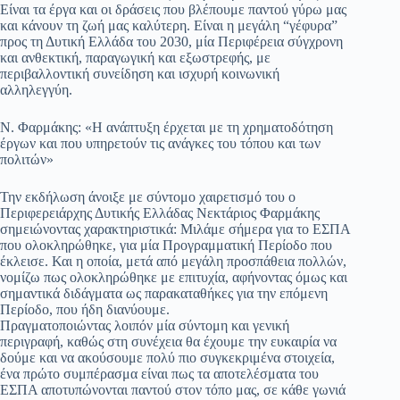
Είναι τα έργα και οι δράσεις που βλέπουμε παντού γύρω μας
και κάνουν τη ζωή μας καλύτερη. Είναι η μεγάλη “γέφυρα”
προς τη Δυτική Ελλάδα του 2030, μία Περιφέρεια σύγχρονη
και ανθεκτική, παραγωγική και εξωστρεφής, με
περιβαλλοντική συνείδηση και ισχυρή κοινωνική
αλληλεγγύη.
Ν. Φαρμάκης: «Η ανάπτυξη έρχεται με τη χρηματοδότηση
έργων και που υπηρετούν τις ανάγκες του τόπου και των
πολιτών»
Την εκδήλωση άνοιξε με σύντομο χαιρετισμό του ο
Περιφερειάρχης Δυτικής Ελλάδας Νεκτάριος Φαρμάκης
σημειώνοντας χαρακτηριστικά: Μιλάμε σήμερα για το ΕΣΠΑ
που ολοκληρώθηκε, για μία Προγραμματική Περίοδο που
έκλεισε. Και η οποία, μετά από μεγάλη προσπάθεια πολλών,
νομίζω πως ολοκληρώθηκε με επιτυχία, αφήνοντας όμως και
σημαντικά διδάγματα ως παρακαταθήκες για την επόμενη
Περίοδο, που ήδη διανύουμε.
Πραγματοποιώντας λοιπόν μία σύντομη και γενική
περιγραφή, καθώς στη συνέχεια θα έχουμε την ευκαιρία να
δούμε και να ακούσουμε πολύ πιο συγκεκριμένα στοιχεία,
ένα πρώτο συμπέρασμα είναι πως τα αποτελέσματα του
ΕΣΠΑ αποτυπώνονται παντού στον τόπο μας, σε κάθε γωνιά