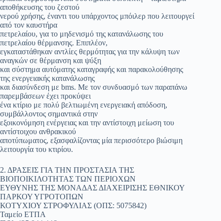
αποθήκευσης του ζεστού
νερού χρήσης, έναντι του υπάρχοντος μπόιλερ που λειτουργεί
από τον καυστήρα
πετρελαίου, για το μηδενισμό της κατανάλωσης του
πετρελαίου θέρμανσης. Επιπλέον,
εγκαταστάθηκαν αντλίες θερμότητας για την κάλυψη των
αναγκών σε θέρμανση και ψύξη
και σύστημα αυτόματης καταγραφής και παρακολούθησης
της ενεργειακής κατανάλωσης
και διασύνδεση με bms. Με τον συνδυασμό των παραπάνω
παρεμβάσεων έχει προκύψει
ένα κτίριο με πολύ βελτιωμένη ενεργειακή απόδοση,
συμβάλλοντος σημαντικά στην
εξοικονόμηση ενέργειας και την αντίστοιχη μείωση του
αντίστοιχου ανθρακικού
αποτύπωματος, εξασφαλίζοντας μία περισσότερο βιώσιμη
λειτουργία του κτιρίου.
2. ΔΡΑΣΕΙΣ ΓΙΑ ΤΗΝ ΠΡΟΣΤΑΣΙΑ ΤΗΣ
ΒΙΟΠΟΙΚΙΛΟΤΗΤΑΣ ΤΩΝ ΠΕΡΙΟΧΩΝ
ΕΥΘΥΝΗΣ ΤΗΣ ΜΟΝΑΔΑΣ ΔΙΑΧΕΙΡΙΣΗΣ ΕΘΝΙΚΟΥ
ΠΑΡΚΟΥ ΥΓΡΟΤΟΠΩΝ
ΚΟΤΥΧΙΟΥ ΣΤΡΟΦΥΛΙΑΣ (ΟΠΣ: 5075842)
Ταμείο ΕΤΠΑ