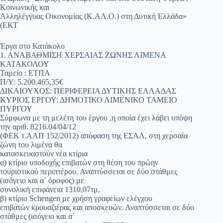
Κοινωνικής και
Αλληλέγγυας Οικονομίας (Κ.ΑΛ.Ο.) στη Δυτική Ελλάδα»
(ΕΚΤ
Έργα στο Κατάκολο
1. ΑΝΑΒΑΘΜΙΣΗ ΧΕΡΣΑΙΑΣ ΖΩΝΗΣ ΛΙΜΕΝΑ
ΚΑΤΑΚΟΛΟΥ
Ταμείο : ΕΤΠΑ
Π/Υ: 5.200.465,35€
ΔΙΚΑΙΟΥΧΟΣ: ΠΕΡΙΦΕΡΕΙΑ ΔΥΤΙΚΗΣ ΕΛΛΑΔΑΣ
ΚΥΡΙΟΣ ΕΡΓΟΥ: ΔΗΜΟΤΙΚΟ ΛΙΜΕΝΙΚΟ ΤΑΜΕΙΟ
ΠΥΡΓΟΥ
Σύμφωνα με τη μελέτη του έργου ,η οποία έχει λάβει υπόψη
την αριθ. 8216.04/04/12
(ΦΕΚ τ.ΑΑΠ 152/2012) απόφαση της ΕΣΑΛ, στη χερσαία
ζώνη του λιμένα θα
κατασκευαστούν νέα κτίρια
α) κτίριο υποδοχής επιβατών στη θέση του πρώην
τουριστικού περιπτέρου. Αναπτύσσεται σε δύο στάθμες
(ισόγειο και α΄ όροφος) με
συνολική επιφάνεια 1310,07τμ,
β) κτίριο Schengen με χρήση γραφείων ελέγχου
επιβατών κρουαζιέρας και αποσκευών. Αναπτύσσεται σε δύο
στάθμες (ισόγειο και α΄