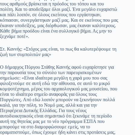
τους αριθμούς βρίσκεται η πρόοδος του τόπου και του
πολίτη. Και το αποδείξαμε όλοι μαζί. Ένα μεγάλο ευχαριστώ
και πάλι λοιπόν, σε όλους εκείνους που εργάστηκαν,
κόπιασαν, συνεργάστηκαν μαζί μας. Και σε εκείνους που μας
έκαναν υποδείξεις, μας διόρθωσαν, μας έκαναν καλύτερους.
Κάθε βήμα προόδου είναι ένα συλλογικό βήμα. Ας μην το
ξεχνάμε ποτέ».
Στ. Καννής: «Στόχος μας είναι, το πως θα καλυτερέψουμε τη
ζωή των συμπολιτών μας»
Ο δήμαρχος Πύργου Στάθης Καννής αφού ευχαρίστησε για
την παρουσία τους το σύνολο των παρευρισκομένων
σημείωσε: «Είναι ιδιαίτερα μεγάλη η χαρά μου που σας
φιλοξενούμε σε αυτή εδώ την αίθουσα, σε αυτό το μικρό
κομψοτέχνημα, μέρος του αρχαιολογικού μας μουσείου, που
είναι το ιδιαίτερο σημείο αναφοράς για όλους τους
Πυργιώτες. Από εδώ λοιπόν μπορούν να ξεκινήσουν πολλά
καλά, για την πόλη, το Νομό μας, αλλά και για την
Περιφέρεια Δυτικής Ελλάδας. Για τους νέους
αυτοδιοικητικούς είναι σημαντικό ότι ξεκινάμε τη περίοδο
αυτή της θητείας μας με το νέο πρόγραμμα ΕΣΠΑ που
μπορούμε να στο διαμορφώσουμε εμείς, να το
οραματιστούμε, όπως έχουμε ήδη κάνει στις προτάσεις μας,