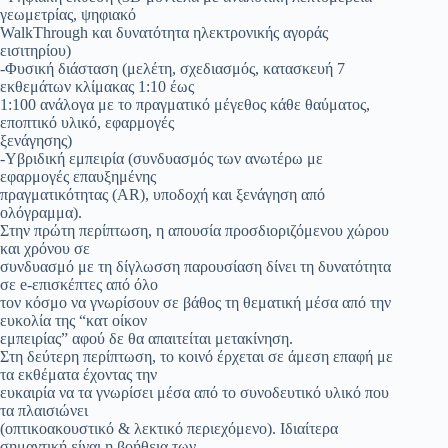
γεωμετρίας, ψηφιακό
WalkThrough και δυνατότητα ηλεκτρονικής αγοράς
εισιτηρίου)
-Φυσική διάσταση (μελέτη, σχεδιασμός, κατασκευή 7
εκθεμάτων κλίμακας 1:10 έως
1:100 ανάλογα με το πραγματικό μέγεθος κάθε θαύματος,
εποπτικό υλικό, εφαρμογές
ξενάγησης)
-Υβριδική εμπειρία (συνδυασμός των ανωτέρω με
εφαρμογές επαυξημένης
πραγματικότητας (AR), υποδοχή και ξενάγηση από
ολόγραμμα).
Στην πρώτη περίπτωση, η απουσία προσδιοριζόμενου χώρου
και χρόνου σε
συνδυασμό με τη δίγλωσση παρουσίαση δίνει τη δυνατότητα
σε e-επισκέπτες από όλο
τον κόσμο να γνωρίσουν σε βάθος τη θεματική μέσα από την
ευκολία της “κατ οίκον
εμπειρίας” αφού δε θα απαιτείται μετακίνηση.
Στη δεύτερη περίπτωση, το κοινό έρχεται σε άμεση επαφή με
τα εκθέματα έχοντας την
ευκαιρία να τα γνωρίσει μέσα από το συνοδευτικό υλικό που
τα πλαισιώνει
(οπτικοακουστικό & λεκτικό περιεχόμενο). Ιδιαίτερα
σημαντική είναι η βοήθεια των