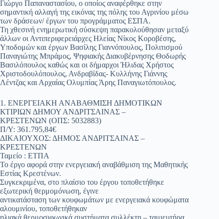
Γιώργο Παπαναστασίου, ο οποίος αναφέρθηκε στην
σημαντική αλλαγή της εικόνας της πόλης του Αγρινίου μέσω
των δράσεων/ έργων του προγράμματος ΕΣΠΑ.
Τη χθεσινή ενημερωτική σύσκεψη παρακολούθησαν μεταξύ
άλλων οι Αντιπεριφερειάρχες Ηλείας Νίκος Κοροβέσης,
Υποδομών και έργων Βασίλης Γιαννόπουλος, Πολιτισμού
Παναγιώτης Μπράμος, Ψηφιακής Διακυβέρνησης Θοδωρής
Βασιλόπουλος καθώς και οι δήμαρχοι Ήλιδας Χρήστος
Χριστοδουλόπουλος, Ανδραβίδας- Κυλλήνης Γιάννης
Λέντζας και Αρχαίας Ολυμπίας Άρης Παναγιωτόπουλος.
1. ΕΝΕΡΓΕΙΑΚΗ ΑΝΑΒΑΘΜΙΣΗ ΔΗΜΟΤΙΚΩΝ
ΚΤΙΡΙΩΝ ΔΗΜΟΥ ΑΝΔΡΙΤΣΑΙΝΑΣ –
ΚΡΕΣΤΕΝΩΝ (ΟΠΣ: 5032883)
Π/Υ: 361.795,84€
ΔΙΚΑΙΟΥΧΟΣ: ΔΗΜΟΣ ΑΝΔΡΙΤΣΑΙΝΑΣ –
ΚΡΕΣΤΕΝΩΝ
Ταμείο : ΕΤΠΑ
Το έργο αφορά στην ενεργειακή αναβάθμιση της Μαθητικής
Εστίας Κρεστένων.
Συγκεκριμένα, στο πλαίσιο του έργου τοποθετήθηκε
εξωτερική θερμομόνωση, έγινε
αντικατάσταση των κουφωμάτων με ενεργειακά κουφώματα
αλουμινίου, τοποθετήθηκαν
ηλιακά θερμοσιφωνικά συστήματα συλλέκτη – ταμιευτήρα