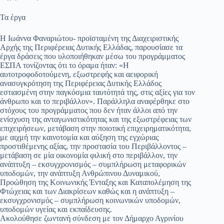
Τα έργα
Η Ιωάννα Φαναριώτου- προϊσταμένη της Διαχειριστικής
Αρχής της Περιφέρειας Δυτικής Ελλάδας, παρουσίασε τα
έργα δράσεις που υλοποιήθηκαν μέσω του προγράμματος
ΕΣΠΑ τονίζοντας ότι το όραμα ήταν: «Η
αυτοτροφοδοτούμενη, εξωστρεφής και αειφορική
ανασυγκρότηση της Περιφέρειας Δυτικής Ελλάδος
εστιασμένη στην παγκόσμια ταυτότητά της, στις αξίες για τον
άνθρωπο και το περιβάλλον». Παράλληλα αναφέρθηκε στο
στόχους του προγράμματος που δεν ήταν άλλοι από την
ενίσχυση της ανταγωνιστικότητας και της εξωστρέφειας των
επιχειρήσεων, μετάβαση στην ποιοτική επιχειρηματικότητα,
με αιχμή την καινοτομία και αύξηση της εγχώριας
προστιθέμενης αξίας, την προστασία του Περιβάλλοντος –
μετάβαση σε μία οικονομία φιλική στο περιβάλλον, την
ανάπτυξη – εκσυγχρονισμός – συμπλήρωση μεταφορικών
υποδομών, την ανάπτυξη Ανθρώπινου Δυναμικού,
Προώθηση της Κοινωνικής Ένταξης και Καταπολέμηση της
Φτώχειας και των Διακρίσεων καθώς και η ανάπτυξη –
εκσυγχρονισμός – συμπλήρωση κοινωνικών υποδομών,
υποδομών υγείας και εκπαίδευσης.
Ακολούθησε ζωντανή σύνδεση με τον Δήμαρχο Αγρινίου