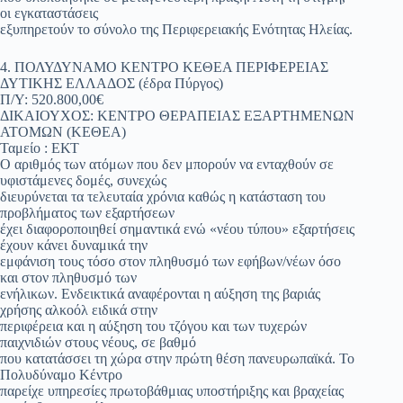
οι εγκαταστάσεις
εξυπηρετούν το σύνολο της Περιφερειακής Ενότητας Ηλείας.
4. ΠΟΛΥΔΥΝΑΜΟ ΚΕΝΤΡΟ ΚΕΘΕΑ ΠΕΡΙΦΕΡΕΙΑΣ
ΔΥΤΙΚΗΣ ΕΛΛΑΔΟΣ (έδρα Πύργος)
Π/Υ: 520.800,00€
ΔΙΚΑΙΟΥΧΟΣ: ΚΕΝΤΡΟ ΘΕΡΑΠΕΙΑΣ ΕΞΑΡΤΗΜΕΝΩΝ
ΑΤΟΜΩΝ (ΚΕΘΕΑ)
Ταμείο : ΕΚΤ
Ο αριθμός των ατόμων που δεν μπορούν να ενταχθούν σε
υφιστάμενες δομές, συνεχώς
διευρύνεται τα τελευταία χρόνια καθώς η κατάσταση του
προβλήματος των εξαρτήσεων
έχει διαφοροποιηθεί σημαντικά ενώ «νέου τύπου» εξαρτήσεις
έχουν κάνει δυναμικά την
εμφάνιση τους τόσο στον πληθυσμό των εφήβων/νέων όσο
και στον πληθυσμό των
ενήλικων. Ενδεικτικά αναφέρονται η αύξηση της βαριάς
χρήσης αλκοόλ ειδικά στην
περιφέρεια και η αύξηση του τζόγου και των τυχερών
παιχνιδιών στους νέους, σε βαθμό
που κατατάσσει τη χώρα στην πρώτη θέση πανευρωπαϊκά. Το
Πολυδύναμο Κέντρο
παρείχε υπηρεσίες πρωτοβάθμιας υποστήριξης και βραχείας