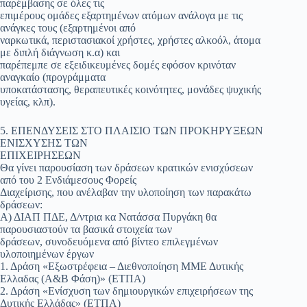
παρέμβασης σε όλες τις
επιμέρους ομάδες εξαρτημένων ατόμων ανάλογα με τις
ανάγκες τους (εξαρτημένοι από
ναρκωτικά, περιστασιακοί χρήστες, χρήστες αλκοόλ, άτομα
με διπλή διάγνωση κ.α) και
παρέπεμπε σε εξειδικευμένες δομές εφόσον κρινόταν
αναγκαίο (προγράμματα
υποκατάστασης, θεραπευτικές κοινότητες, μονάδες ψυχικής
υγείας, κλπ).
5. ΕΠΕΝΔΥΣΕΙΣ ΣΤΟ ΠΛΑΙΣΙΟ ΤΩΝ ΠΡΟΚΗΡΥΞΕΩΝ
ΕΝΙΣΧΥΣΗΣ ΤΩΝ
ΕΠΙΧΕΙΡΗΣΕΩΝ
Θα γίνει παρουσίαση των δράσεων κρατικών ενισχύσεων
από του 2 Ενδιάμεσους Φορείς
Διαχείρισης, που ανέλαβαν την υλοποίηση των παρακάτω
δράσεων:
Α) ΔΙΑΠ ΠΔΕ, Δ/ντρια κα Νατάσσα Πυργάκη θα
παρουσιαστούν τα βασικά στοιχεία των
δράσεων, συνοδευόμενα από βίντεο επιλεγμένων
υλοποιημένων έργων
1. Δράση «Εξωστρέφεια – Διεθνοποίηση ΜΜΕ Δυτικής
Ελλαδας (Α&Β Φάση)» (ΕΤΠΑ)
2. Δράση «Ενίσχυση των δημιουργικών επιχειρήσεων της
Δυτικής Ελλάδας» (ΕΤΠΑ)