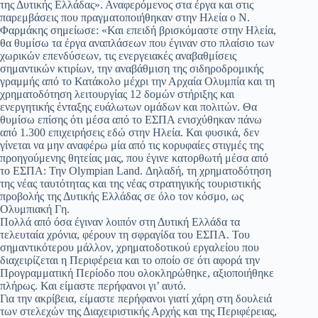
της Δυτικής Ελλάδας». Αναφερόμενος στα έργα και στις
παρεμβάσεις που πραγματοποιήθηκαν στην Ηλεία ο Ν.
Φαρμάκης σημείωσε: «Και επειδή βρισκόμαστε στην Ηλεία,
θα θυμίσω τα έργα αναπλάσεων που έγιναν στο πλαίσιο των
χωρικών επενδύσεων, τις ενεργειακές αναβαθμίσεις
σημαντικών κτιρίων, την αναβάθμιση της σιδηροδρομικής
γραμμής από το Κατάκολο μέχρι την Αρχαία Ολυμπία και τη
χρηματοδότηση λειτουργίας 12 δομών στήριξης και
ενεργητικής ένταξης ευάλωτων ομάδων και πολιτών. Θα
θυμίσω επίσης ότι μέσα από το ΕΣΠΑ ενισχύθηκαν πάνω
από 1.300 επιχειρήσεις εδώ στην Ηλεία. Και φυσικά, δεν
γίνεται να μην αναφέρω μία από τις κορυφαίες στιγμές της
προηγούμενης θητείας μας, που έγινε κατορθωτή μέσα από
το ΕΣΠΑ: Την Olympian Land. Δηλαδή, τη χρηματοδότηση
της νέας ταυτότητας και της νέας στρατηγικής τουριστικής
προβολής της Δυτικής Ελλάδας σε όλο τον κόσμο, ως
Ολυμπιακή Γη.
Πολλά από όσα έγιναν λοιπόν στη Δυτική Ελλάδα τα
τελευταία χρόνια, φέρουν τη σφραγίδα του ΕΣΠΑ. Του
σημαντικότερου μάλλον, χρηματοδοτικού εργαλείου που
διαχειρίζεται η Περιφέρεια και το οποίο σε ότι αφορά την
Προγραμματική Περίοδο που ολοκληρώθηκε, αξιοποιήθηκε
πλήρως. Και είμαστε περήφανοι γι’ αυτό.
Για την ακρίβεια, είμαστε περήφανοι γιατί χάρη στη δουλειά
των στελεχών της Διαχειριστικής Αρχής και της Περιφέρειας,