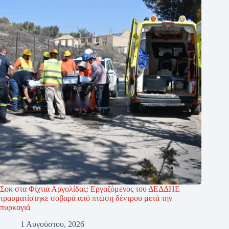
Σοκ στα Φίχτια Αργολίδας: Εργαζόμενος του ΔΕΔΔΗΕ
τραυματίστηκε σοβαρά από πτώση δέντρου μετά την
πυρκαγιά
1 Αυγούστου, 2026