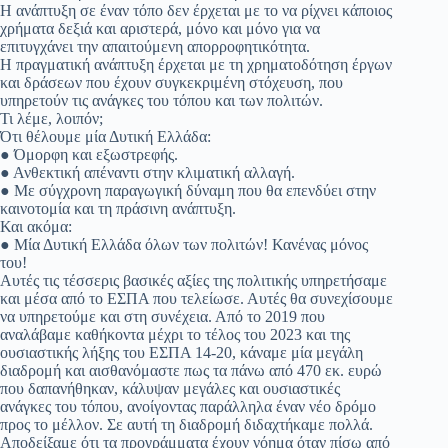
Η ανάπτυξη σε έναν τόπο δεν έρχεται με το να ρίχνει κάποιος
χρήματα δεξιά και αριστερά, μόνο και μόνο για να
επιτυγχάνει την απαιτούμενη απορροφητικότητα.
Η πραγματική ανάπτυξη έρχεται με τη χρηματοδότηση έργων
και δράσεων που έχουν συγκεκριμένη στόχευση, που
υπηρετούν τις ανάγκες του τόπου και των πολιτών.
Τι λέμε, λοιπόν;
Ότι θέλουμε μία Δυτική Ελλάδα:
● Όμορφη και εξωστρεφής.
● Ανθεκτική απέναντι στην κλιματική αλλαγή.
● Με σύγχρονη παραγωγική δύναμη που θα επενδύει στην
καινοτομία και τη πράσινη ανάπτυξη.
Και ακόμα:
● Μία Δυτική Ελλάδα όλων των πολιτών! Κανένας μόνος
του!
Αυτές τις τέσσερις βασικές αξίες της πολιτικής υπηρετήσαμε
και μέσα από το ΕΣΠΑ που τελείωσε. Αυτές θα συνεχίσουμε
να υπηρετούμε και στη συνέχεια. Από το 2019 που
αναλάβαμε καθήκοντα μέχρι το τέλος του 2023 και της
ουσιαστικής λήξης του ΕΣΠΑ 14-20, κάναμε μία μεγάλη
διαδρομή και αισθανόμαστε πως τα πάνω από 470 εκ. ευρώ
που δαπανήθηκαν, κάλυψαν μεγάλες και ουσιαστικές
ανάγκες του τόπου, ανοίγοντας παράλληλα έναν νέο δρόμο
προς το μέλλον. Σε αυτή τη διαδρομή διδαχτήκαμε πολλά.
Αποδείξαμε ότι τα προγράμματα έχουν νόημα όταν πίσω από