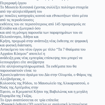
Περιγραφή έργου
Το Μουσείο Κοτσανά έχοντας συλλέξει πολύτιμα στοιχεία
από την αλληλεπίδρασή του
με ποικίλες κατηγορίες κοινού και εθνικοτήτων τόσο μέσα
από τις περιοδεύουσες
εκθέσεις του σε περισσότερους από 145 προορισμούς σε
Ελλάδα και εξωτερικό όσο
και από τη μόνιμη παρουσία των παραρτημάτων του σε
Πελοπόννησο, Αθήνα και
Κρήτη, προχωρά στην ανάπτυξη νέας έκθεσης σε ψηφιακή
και φυσική διάσταση.
Αντικείμενο του νέου έργου με τίτλο “Τα 7 Θαύματα του
Αρχαίου Κόσμου” αποτελεί η
ανάδειξη μιας νέας εμπειρίας επίσκεψης που μπορεί να
λειτουργήσει είτε ανεξάρτητα
είτε αλληλοσυμπληρωματικά. Τα εκθέματα που θα
παρουσιαστούν είναι: το
Χρυσελεφάντινο άγαλμα του Δία στην Ολυμπία, ο Φάρος της
Αλεξάνδρειας, ο
Κολοσσός της Ρόδου, το Μαυσωλείο της Αλικαρνασσού, ο
Ναός της Αρτέμιδος στην
Έφεσο, οι Κρεμαστοί Κήποι της Βαβυλώνας και η μεγάλη
Πυραμίδα της Γκίζας.
Το έργο αναπτύσσεται σε τρία επίπεδα:
-Ψηφιακή έκθεση (3D μοντέλα με αναλυτική λεπτομέρεια