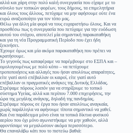
αλλά και χάρη στην πολύ καλή συνεργασία που είχαμε με το
σύνολο των τοπικών φορέων, τους δήμους, τα επιμελητήρια
και όλους τους άλλους, πετύχαμε να μην αφήσουμε ούτε ένα
ευρώ αναξιοποίητο για τον τόπο μας.
Θέλω για άλλη μία φορά να τους ευχαριστήσω όλους. Και να
προσθέσω πως η συνεργασία που πετύχαμε για την ευόδωση
αυτού του στόχου, αποτελεί μία σημαντική παρακαταθήκη
και για τη νέα Προγραμματική Περίοδο που έχει ήδη
ξεκινήσει.
Έχουμε όμως και μία ακόμα παρακαταθήκη που πρέπει να
κρατήσουμε.
Το γεγονός πως καταφέραμε να παρέμβουμε στο ΕΣΠΑ και –
ομολογουμένως με πολύ κόπο – να πετύχουμε
τροποποιήσεις και αλλαγές που ήσαν απολύτως απαραίτητες,
είτε γιατί αυτό επέβαλλαν οι καιροί, είτε γιατί αυτό
επέβαλλαν οι πραγματικές ανάγκες της Δυτικής Ελλάδας.
Στρέψαμε πόρους λοιπόν για να στηρίξουμε το τοπικό
σύστημα Υγείας, αλλά και περίπου 7.000 επιχειρήσεις, την
ώρα της μεγάλης ανάγκης, δηλαδή της πανδημίας.
Στρέψαμε πόρους σε έργα που ήσαν απολύτως αναγκαία,
χωρίς παράλληλα να αφήνουμε τίποτα σημαντικό να χαθεί.
Και ένα παράδειγμα μόνο είναι τα τοπικά δίκτυα φυσικού
αερίου που όχι μόνο αγωνιστήκαμε να μην χαθούν, αλλά
φροντίσαμε να μεγαλώσουν ακόμα περισσότερο.
Θα επαναλάβω κάτι που το πιστεύω βαθιά: