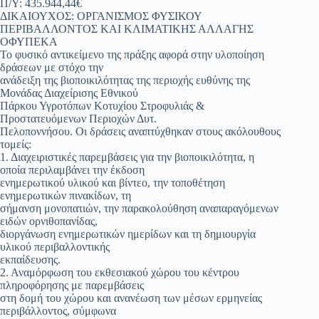
Π/Υ: 435.944,44€
ΔΙΚΑΙΟΥΧΟΣ: ΟΡΓΑΝΙΣΜΟΣ ΦΥΣΙΚΟΥ
ΠΕΡΙΒΑΛΛΟΝΤΟΣ ΚΑΙ ΚΛΙΜΑΤΙΚΗΣ ΑΛΛΑΓΗΣ
ΟΦΥΠΕΚΑ
Το φυσικό αντικείμενο της πράξης αφορά στην υλοποίηση
δράσεων με στόχο την
ανάδειξη της βιοποικιλότητας της περιοχής ευθύνης της
Μονάδας Διαχείρισης Εθνικού
Πάρκου Υγροτόπων Κοτυχίου Στροφυλιάς &
Προστατευόμενων Περιοχών Δυτ.
Πελοποννήσου. Οι δράσεις αναπτύχθηκαν στους ακόλουθους
τομείς:
1. Διαχειριστικές παρεμβάσεις για την βιοποικιλότητα, η
οποία περιλαμβάνει την έκδοση
ενημερωτικού υλικού και βίντεο, την τοποθέτηση
ενημερωτικών πινακίδων, τη
σήμανση μονοπατιών, την παρακολούθηση αναπαραγόμενων
ειδών ορνιθοπανίδας,
διοργάνωση ενημερωτικών ημερίδων και τη δημιουργία
υλικού περιβαλλοντικής
εκπαίδευσης.
2. Αναμόρφωση του εκθεσιακού χώρου του κέντρου
πληροφόρησης με παρεμβάσεις
στη δομή του χώρου και ανανέωση των μέσων ερμηνείας
περιβάλλοντος, σύμφωνα