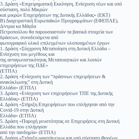
3. Δράση «Επιχειρηματική Εκκίνηση, Ενίσχυση νέων και υπό
σύσταση, πολύ Μικρών
και μικρών Επιχειρήσεων της Δυτικής Ελλάδας» (ΕΚΤ)
Β) Διαχειριστική Ευρωπαϊκών Προγραμμάτων (ΕΦΕΠΑΕ),
Δ/ντρια κα Μάγδα
Πετροπούλου θα παρουσιαστούν τα βασικά στοιχεία των
δράσεων, συνοδευόμενα από
φωτογραφικό υλικό επιλεγμένων υλοποιημένων έργων
1. Δράση «Σύγχρονη Μεταποίηση στη Δυτική Ελλάδα –
Ενίσχυση του μεγέθους και
της ανταγωνιστικότητας Μεταποιητικών και λοιπών
επιχειρήσεων της ΠΔΕ»
(ΕΤΠΑ)
2. Δράση «Ενίσχυση των “πράσινων επιχειρήσεων &
ανακύκλωσης” στη Δυτική
Ελλάδα» (ΕΤΠΑ)
3. Δράση «Ενίσχυση των επιχειρήσεων ΤΠΕ της Δυτικής
Ελλάδας» (ΕΤΠΑ)
4. Δράση «Στήριξη Επιχειρήσεων που επλήγησαν από την
Covid-19 στην Δυτική
Ελλάδα» (ΕΤΠΑ)
5. Δράση «Παροχή ρευστότητας σε Επιχειρήσεις στη Δυτική
Ελλάδα που επλήγησαν
από την πανδημία» (ΕΤΠΑ)
6. Δράση «Στήριξη υφιστάμενων και υπό σύσταση Φορέων