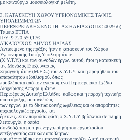
με καινούργια μουσειολογική μελέτη.
3. ΚΑΤΑΣΚΕΥΗ ΧΩΡΟΥ ΥΓΕΙΟΝΟΜΙΚΗΣ ΤΑΦΗΣ
ΥΠΟΛΕΙΜΜΑΤΩΝ
ΠΕΡΙΦΕΡΕΙΑΚΗΣ ΕΝΟΤΗΤΑΣ ΗΛΕΙΑΣ (ΟΠΣ 5002956)
Ταμείο ΕΤΠΑ
Π/Υ: 9.720.559,17€
ΔΙΚΑΙΟΥΧΟΣ: ΔΗΜΟΣ ΗΛΙΔΑΣ
Αντικείμενο της πράξης ήταν η κατασκευή του Χώρου
Υγειονομικής Ταφής Υπολειμμάτων
(Χ.Υ.Τ.Υ.) και των συνοδών έργων αυτού, ήτοι η κατασκευή
της Μονάδας Επεξεργασίας
Στραγγισμάτων (Μ.Ε.Σ.) του Χ.Υ.Τ.Υ. και η προμήθεια του
απαραίτητου εξοπλισμού, όπως
προβλέπεται από τον εγκεκριμένο Περιφερειακό Σχέδιο
Διαχείρισης Απορριμμάτων
Περιφέρειας Δυτικής Ελλάδας, καθώς και η παροχή τεχνικής
υποστήριξης, οι συνδέσεις
των έργων με τα δίκτυα κοινής ωφέλειας και οι απαραίτητες
αρχαιολογικές εργασίες και
έρευνες. Στην παρούσα φάση ο Χ.Υ.Τ.Υ βρίσκεται σε πλήρη
λειτουργία, η οποία
συνδυάζεται με την ενεργοποίηση του εργοστασίου
επεξεργασίας αστικών αποβλήτων
που υλοποιήθηκε σε μεταγενέστερη πράξη. Αυτή τη στιγμή,