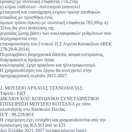
όροφος) με συνολική επιφάνεια 774,25τμ
γ) κτίριο εκθέσεων –πολιτισμού (αποτελεί
μετατροπή και επανάχρηση κτιρίου πρώην αποθηκών
σταφίδας με προσθήκη ενός
όμοιου τρίτου όγκου) με συνολική επιφάνεια 785,99τμ δ)
Τέλος θα γίνει ανάπλαση της
χερσαίας ζώνης βάσει των κυκλοφοριακών ρυθμίσεων που
περιγράφονται στην
επικαιροποίηση του Γενικού Π.Σ Λιμένα Κατακόλου (ΦΕΚ
278/29-8-2014).
Περιλαμβάνει βιομηχανικά δάπεδα, ασφαλτοστρώσεις,
διαμορφώσεις δρόμων ήπιας
κυκλοφορίας ,έργα πρασίνου και ηλεκτροφωτισμό.
Η χρηματοδότηση του έργου θα συνεχιστεί στην
προγραμματική περίοδο 2021-2027.
2. ΜΟΥΣΕΙΟ ΑΡΧΑΙΑΣ ΤΕΧΝΟΛΟΓΙΑΣ
Ταμείο : ΕΚΤ .
ΔΙΚΑΙΟΥΧΟΣ: ΚΟΙΝΩΝΙΚΗ ΣΥΝΕΤΑΙΡΙΣΤΙΚΗ
ΕΠΙΧΕΙΡΗΣΗ ΜΟΥΣΕΙΟ ΚΟΤΣΑΝΑ με τόπο
υλοποίησης στο Κατάκολο Ηλείας.
Π/Υ : 99.229,90 €
Η επιχείρηση έχει ενταχθεί και χρηματοδοτείται από την
πρόσκληση της ΚΑΛΟ από το ΕΠ
Δυτ Ελλάδα 2021-2027 (μεταφερόμενο έργο).