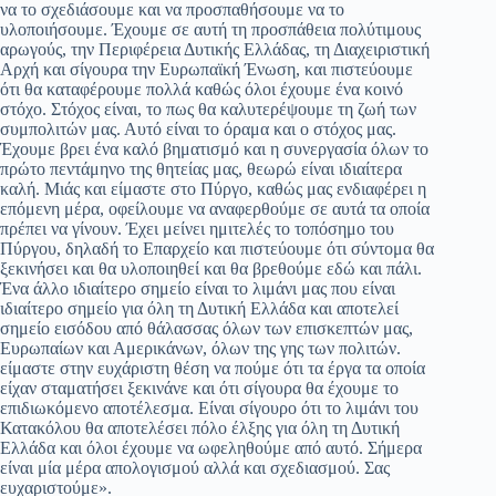
να το σχεδιάσουμε και να προσπαθήσουμε να το
υλοποιήσουμε. Έχουμε σε αυτή τη προσπάθεια πολύτιμους
αρωγούς, την Περιφέρεια Δυτικής Ελλάδας, τη Διαχειριστική
Αρχή και σίγουρα την Ευρωπαϊκή Ένωση, και πιστεύουμε
ότι θα καταφέρουμε πολλά καθώς όλοι έχουμε ένα κοινό
στόχο. Στόχος είναι, το πως θα καλυτερέψουμε τη ζωή των
συμπολιτών μας. Αυτό είναι το όραμα και ο στόχος μας.
Έχουμε βρει ένα καλό βηματισμό και η συνεργασία όλων το
πρώτο πεντάμηνο της θητείας μας, θεωρώ είναι ιδιαίτερα
καλή. Μιάς και είμαστε στο Πύργο, καθώς μας ενδιαφέρει η
επόμενη μέρα, οφείλουμε να αναφερθούμε σε αυτά τα οποία
πρέπει να γίνουν. Έχει μείνει ημιτελές το τοπόσημο του
Πύργου, δηλαδή το Επαρχείο και πιστεύουμε ότι σύντομα θα
ξεκινήσει και θα υλοποιηθεί και θα βρεθούμε εδώ και πάλι.
Ένα άλλο ιδιαίτερο σημείο είναι το λιμάνι μας που είναι
ιδιαίτερο σημείο για όλη τη Δυτική Ελλάδα και αποτελεί
σημείο εισόδου από θάλασσας όλων των επισκεπτών μας,
Ευρωπαίων και Αμερικάνων, όλων της γης των πολιτών.
είμαστε στην ευχάριστη θέση να πούμε ότι τα έργα τα οποία
είχαν σταματήσει ξεκινάνε και ότι σίγουρα θα έχουμε το
επιδιωκόμενο αποτέλεσμα. Είναι σίγουρο ότι το λιμάνι του
Κατακόλου θα αποτελέσει πόλο έλξης για όλη τη Δυτική
Ελλάδα και όλοι έχουμε να ωφεληθούμε από αυτό. Σήμερα
είναι μία μέρα απολογισμού αλλά και σχεδιασμού. Σας
ευχαριστούμε».