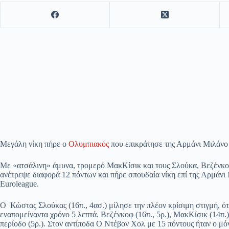
Μεγάλη νίκη πήρε ο
Ολυμπιακός
που επικράτησε της Αρμάνι Μιλάνο 
Με «ατσάλινη» άμυνα, τρομερό ΜακΚίσικ και τους Σλούκα, Βεζένκο
ανέτρεψε διαφορά 12 πόντων και πήρε σπουδαία νίκη επί της Αρμάνι
Euroleague.
Ο Κώστας Σλούκας (16π., 4ασ.) μίλησε την πλέον κρίσιμη στιγμή, ότ
εναπομείναντα χρόνο 5 λεπτά. Βεζένκοφ (16π., 5ρ.), ΜακΚίσικ (14π.
περίοδο (5ρ.). Στον αντίποδα Ο Ντέβον Χολ με 15 πόντους ήταν ο μό