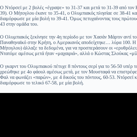
Ο Ντόρσεϊ με 2 βολές «έγραψε» το 31-37 και μετά το 31-39 από τον 
39). O Mήτογλου έκανε το 35-41, ο Ολυμπιακός πλησίαε σε 38-41 και
διαμόρφωσε με μία βολή το 39-41. Όμως πετυχαίνοντας τους πρώτους
43 στην ομάδα του.
Ο Ολυμπιακός ξεκίνησε την 4η περίοδο με τον Χασάν Μάρτιν αντί το
Παναθηναϊκό στην Κρήτη, ο Αμερικανός αποδείχτηκε… λύρα 100. Η 
Μήτογλου) άλλαξε τα δεδομένα, για να προσπεράσουν οι «ερυθρόλευ
Ντατόμε αμέσως μετά ήταν «μαχαιριά», αλλά ο Κώστας Σλούκας «μίλη
Ο γκαρντ του Ολυμπιακού πέτυχε 8 πόντους σερί για το 56-50 υπέρ
χρεώθηκε με 4ο φάουλ αμέσως μετά, με τον Μουσταφά να επιστρέφει σ
Φαλ να φωνάζει «παρών», με 4 δικούς του πόντους, 60-53. Ντόρσεϊ κα
διαμόρφωσε το τελικό 67-58, με μία βολή.