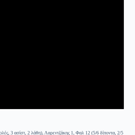
λές, 3 ασίστ, 2 λάθη), Λαρεντζάκης 1, Φαλ 12 (5/6 δίποντα, 2/5