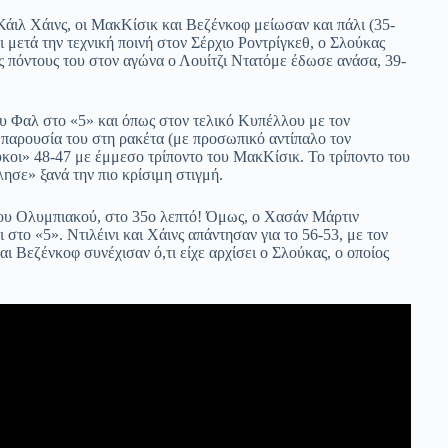
Κάιλ Χάινς, οι ΜακΚίσικ και Βεζένκοφ μείωσαν και πάλι (35-
 μετά την τεχνική ποινή στον Σέρχιο Ροντρίγκεθ, ο Σλούκας
 πόντους του στον αγώνα ο Λουίτζι Ντατόμε έδωσε ανάσα, 39-
υ Φαλ στο «5» και όπως στον τελικό Κυπέλλου με τον
παρουσία του στη ρακέτα (με προσωπικό αντίπαλο τον
κοι» 48-47 με έμμεσο τρίποντο του ΜακΚίσικ. Το τρίποντο του
σε» ξανά την πιο κρίσιμη στιγμή.
 του Ολυμπιακού, στο 35ο λεπτό! Όμως, ο Χασάν Μάρτιν
το «5». Ντιλέινι και Χάινς απάντησαν για το 56-53, με τον
ι Βεζένκοφ συνέχισαν ό,τι είχε αρχίσει ο Σλούκας, ο οποίος