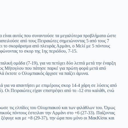
να είναι αυτός που συναντούσε τα μεγαλύτερα προβλήματα ώστε
 απειλούσε από τους Πειραιώτες σημειώνοντας 5 από τους 7
ει το σκοράρισμα από πλευράς Αρμάνι, ο Μελί με 5 πόντους
φώνοντας το σκορ της 1ης περιόδου, 7-15.
αλική ομάδα (7-19), για να πετύχει δύο λεπτά μετά την έναρξη
νος Μήτογλου που πάτησε παρκέ για πρώτη φορά μετά από
λλά έκτοτε ο Ολυμπιακός άρχισε να παίζει άμυνα.
ά για να απαντήσει με επιμέρους σκορ 14-4 χάρη σε λύσεις από
. Οι Πειραιώτες είχαν επιστρέψει από το -12 στο καλάθι, ενώ
ρωσε τις ελπίδες του Ολυμπιακού και των φιλάθλων του. Όμως
κούς πόντους έστειλαν την Αρμάνι στο +6 (27-33). Παίζοντας
 ξέφυγε και με +8 (29-37), την ώρα που μόνο οι ΜακΚίσικ και