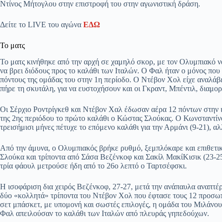
Ντίνος Μήτογλου στην επιστροφή του στην αγωνιστική δράση.
Δείτε το LIVE του αγώνα
ΕΔΩ
Το ματς
Το ματς κινήθηκε από την αρχή σε χαμηλό σκορ, με τον Ολυμπιακό 
να βρει διόδους προς το καλάθι των Ιταλών. Ο Φαλ ήταν ο μόνος που
πόντους της ομάδας του στην 1η περίοδο. Ο Ντέβον Χολ είχε αναλάβ
πήρε τη σκυτάλη, για να ευστοχήσουν και οι Γκραντ, Μπέντιλ, διαμορ
Οι Σέρχιο Ροντρίγκεθ και Ντέβον Χαλ έδωσαν αέρα 12 πόντων στην ιτ
της 2ης περιόδου το πρώτο καλάθι ο Κώστας Σλούκας. Ο Κωνσταντί
τρεισήμισι μήνες πέτυχε το επόμενο καλάθι για την Αρμάνι (9-21), α
Από την άμυνα, ο Ολυμπιακός βρήκε ρυθμό, ξεμπλόκαρε και επιθετικ
Σλούκα και τρίποντα από Σάσα Βεζένκοφ και Σακίλ ΜακίΚισικ (23-25)
τρία φάουλ μετρούσε ήδη από το 26ο λεπτό ο Ταρτσέφσκι.
Η ισοφάριση δια χειρός Βεζένκοφ, 27-27, μετά την ανάπαυλα αναπτέ
δύο «κολλητά» τρίποντα του Ντέβον Χολ που έφτασε τους 12 προσωπι
σετ μπάσκετ, με υπομονή και σωστές επιλογές, η ομάδα του Μιλάνου
Φαλ απειλούσαν το καλάθι των Ιταλών από πλευράς γηπεδούχων.