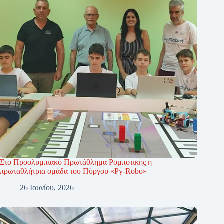
Στο Προολυμπιακό Πρωτάθλημα Ρομποτικής η
πρωταθλήτρια ομάδα του Πύργου «Py-Robo»
26 Ιουνίου, 2026