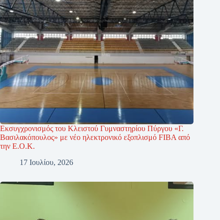
Εκσυγχρονισμός του Κλειστού Γυμναστηρίου Πύργου «Γ.
Βασιλακόπουλος» με νέο ηλεκτρονικό εξοπλισμό FIBA από
την Ε.Ο.Κ.
17 Ιουλίου, 2026