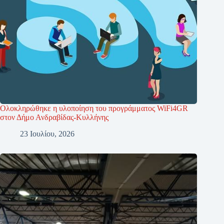
Ολοκληρώθηκε η υλοποίηση του προγράμματος WiFi4GR
στον Δήμο Ανδραβίδας-Κυλλήνης
23 Ιουλίου, 2026