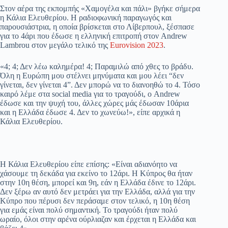
Στον αέρα της εκπομπής «Χαμογέλα και πάλι» βγήκε σήμερα
η Κάλια Ελευθερίου. Η ραδιοφωνική παραγωγός και
παρουσιάστρια, η οποία βρίσκεται στο Λίβερπουλ, ξέσπασε
για το 4άρι που έδωσε η ελληνική επιτροπή στον Andrew
Lambrou στον μεγάλο τελικό της
Eurovision 2023
.
«4; 4; Δεν λέω καλημέρα! 4; Παραμιλώ από χθες το βράδυ.
Όλη η Ευρώπη μου στέλνει μηνύματα και μου λέει “δεν
γίνεται, δεν γίνεται 4”. Δεν μπορώ να το διανοηθώ το 4. Τόσο
καιρό λέμε στα social media για το τραγούδι, ο Andrew
έδωσε και την ψυχή του, άλλες χώρες μάς έδωσαν 10άρια
και η Ελλάδα έδωσε 4. Δεν το χωνεύω!», είπε αρχικά η
Κάλια Ελευθερίου.
Η Κάλια Ελευθερίου είπε επίσης: «Είναι αδιανόητο να
χάσουμε τη δεκάδα για εκείνο το 12άρι. Η Κύπρος θα ήταν
στην 10η θέση, μπορεί και 9η, εάν η Ελλάδα έδινε το 12άρι.
Δεν ξέρω αν αυτό δεν μετράει για την Ελλάδα, αλλά για την
Κύπρο που πέρυσι δεν περάσαμε στον τελικό, η 10η θέση
για εμάς είναι πολύ σημαντική. Το τραγούδι ήταν πολύ
ωραίο, όλοι στην αρένα ούρλιαζαν και έρχεται η Ελλάδα και