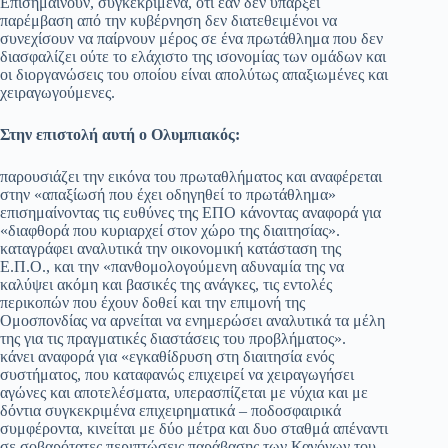
Επισημαίνουν, συγκεκριμένα, ότι εάν δεν υπάρξει
παρέμβαση από την κυβέρνηση δεν διατεθειμένοι να
συνεχίσουν να παίρνουν μέρος σε ένα πρωτάθλημα που δεν
διασφαλίζει ούτε το ελάχιστο της ισονομίας των ομάδων και
οι διοργανώσεις του οποίου είναι απολύτως απαξιωμένες και
χειραγωγούμενες.
Στην επιστολή αυτή ο Ολυμπιακός:
παρουσιάζει την εικόνα του πρωταθλήματος και αναφέρεται
στην «απαξίωσή που έχει οδηγηθεί το πρωτάθλημα»
επισημαίνοντας τις ευθύνες της ΕΠΟ κάνοντας αναφορά για
«διαφθορά που κυριαρχεί στον χώρο της διαιτησίας».
καταγράφει αναλυτικά την οικονομική κατάσταση της
Ε.Π.Ο., και την «πανθομολογούμενη αδυναμία της να
καλύψει ακόμη και βασικές της ανάγκες, τις εντολές
περικοπών που έχουν δοθεί και την επιμονή της
Ομοσπονδίας να αρνείται να ενημερώσει αναλυτικά τα μέλη
της για τις πραγματικές διαστάσεις του προβλήματος».
κάνει αναφορά για «εγκαθίδρυση στη διαιτησία ενός
συστήματος, που καταφανώς επιχειρεί να χειραγωγήσει
αγώνες και αποτελέσματα, υπερασπίζεται με νύχια και με
δόντια συγκεκριμένα επιχειρηματικά – ποδοσφαιρικά
συμφέροντα, κινείται με δύο μέτρα και δυο σταθμά απέναντι
σε σοβαρότατες περιπτώσεις παράβασης των Κανόνων του