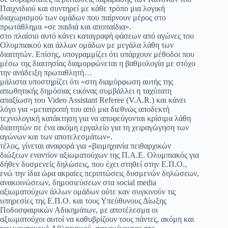
Παιχνιδιού και συντηρεί με κάθε τρόπο μια λογική
διαχωρισμού των ομάδων που παίρνουν μέρος στο
πρωτάθλημα «σε παιδιά και αποπαίδια».
στο πλαίσιο αυτό κάνει καταγραφή φάσεων από αγώνες του
Ολυμπιακού και άλλων ομάδων με μεγάλα λάθη των
διαιτητών. Επίσης, υπογραμμίζει ότι υπάρχουν μέθοδοι που
μέσω της διαιτησίας διαμορφώνεται η βαθμολογία με στόχο
την ανάδειξη πρωταθλητή…
μάλιστα υποστηρίζει ότι «στη διαμόρφωση αυτής της
απωθητικής δημόσιας εικόνας συμβάλλει η ταχύτατη
απαξίωση του Video Assistant Referee (V.A.R.) και κάνει
λόγο για «μετατροπή του από μια διεθνώς αποδεκτή
τεχνολογική κατάκτηση για να αποφεύγονται κρίσιμα λάθη
διαιτητών σε ένα ακόμη εργαλείο για τη χειραγώγηση των
αγώνων και των αποτελεσμάτων».
τέλος, γίνεται αναφορά για «βιομηχανία πειθαρχικών
διώξεων εναντίον αξιωματούχων της Π.Α.Ε. Ολυμπιακός για
δήθεν δυσμενείς δηλώσεις, που έχει στηθεί στην Ε.Π.Ο.,
ενώ την ίδια ώρα ακραίες περιπτώσεις δυσμενών δηλώσεων,
ανακοινώσεων, δημοσιεύσεων στα social media
αξιωματούχων άλλων ομάδων ούτε καν συγκινούν τις
υπηρεσίες της Ε.Π.Ο. και τους Υπεύθυνους Δίωξης
Ποδοσφαιρικών Αδικημάτων, με αποτέλεσμα οι
αξιωματούχοι αυτοί να καθυβρίζουν τους πάντες, ακόμη και