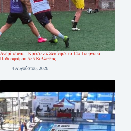
Ανδρίτσαινα – Κρέστενα: Ξεκίνησε το 14ο Τουρνουά
Ποδοσφαίρου 5×5 Καλλιθέας
4 Αυγούστου, 2026