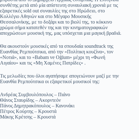
συνθέτης μετά από μία απίστευτη συναυλιακή χρονιά με τις
εξαιρετικές sold out συναυλίες της στο Ηρώδειο, στο
Κολλέγιο Αθηνών και στο Μέγαρο Μουσικής
Θεσσαλονίκης, με το δοξάρι και το βιολί της, το κόκκινο
χρώμα σήμα κατατεθέν της και την κινηματογραφικών
αποχρώσεων μουσική της, μας υπόσχεται μια μαγική βραδιά.
Θα ακουστούν μουσικές από τα σπουδαία soundtrack της
Ευανθίας Ρεμπούτσικα, από την «Πολίτικη κουζίνα», τον
«Νοτιά», και το «Babam ve Oğlum» μέχρι τη «Φωνή
Αιγαίου» και τις «Μη Χαμένες Πατρίδες» .
Τις μελωδίες που όλοι αγαπήσαμε απογειώνουν μαζί με την
Ευανθία Ρεμπούτσικα οι εξαιρετικοί μουσικοί της:
Ανδρέας Συμβουλόπουλος – Πιάνο
Θάνος Σταυρίδης – Ακορντεόν
Πάνος Δημητρακόπουλος – Κανονάκι
Πέτρος Κούρτης – Κρουστά
Μάκης Κρέτσης – Κρουστά