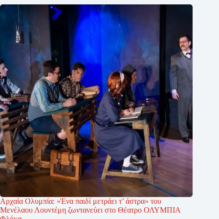
Αρχαία Ολυμπία: «Ένα παιδί μετράει τ’ άστρα» του
Μενέλαου Λουντέμη ζωντανεύει στο Θέατρο ΟΛΥΜΠΙΑ
Φλόκα