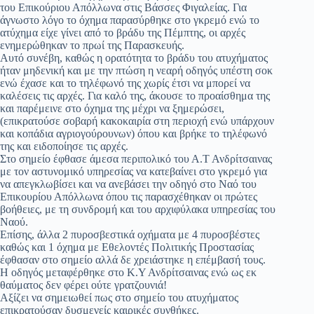
του Επικούριου Απόλλωνα στις Βάσσες Φιγαλείας. Για
άγνωστο λόγο το όχημα παρασύρθηκε στο γκρεμό ενώ το
ατύχημα είχε γίνει από το βράδυ της Πέμπτης, οι αρχές
ενημερώθηκαν το πρωί της Παρασκευής.
Αυτό συνέβη, καθώς η ορατότητα το βράδυ του ατυχήματος
ήταν μηδενική και με την πτώση η νεαρή οδηγός υπέστη σοκ
ενώ έχασε και το τηλέφωνό της χωρίς έτσι να μπορεί να
καλέσεις τις αρχές. Για καλό της, άκουσε το προαίσθημα της
και παρέμεινε στο όχημα της μέχρι να ξημερώσει,
(επικρατούσε σοβαρή κακοκαιρία στη περιοχή ενώ υπάρχουν
και κοπάδια αγριογούρουνων) όπου και βρήκε το τηλέφωνό
της και ειδοποίησε τις αρχές.
Στο σημείο έφθασε άμεσα περιπολικό του Α.Τ Ανδρίτσαινας
με τον αστυνομικό υπηρεσίας να κατεβαίνει στο γκρεμό για
να απεγκλωβίσει και να ανεβάσει την οδηγό στο Ναό του
Επικουρίου Απόλλωνα όπου τις παρασχέθηκαν οι πρώτες
βοήθειες, με τη συνδρομή και του αρχιφύλακα υπηρεσίας του
Ναού.
Επίσης, άλλα 2 πυροσβεστικά οχήματα με 4 πυροσβέστες
καθώς και 1 όχημα με Εθελοντές Πολιτικής Προστασίας
έφθασαν στο σημείο αλλά δε χρειάστηκε η επέμβασή τους.
Η οδηγός μεταφέρθηκε στο Κ.Υ Ανδρίτσαινας ενώ ως εκ
θαύματος δεν φέρει ούτε γρατζουνιά!
Αξίζει να σημειωθεί πως στο σημείο του ατυχήματος
επικρατούσαν δυσμενείς καιρικές συνθήκες.