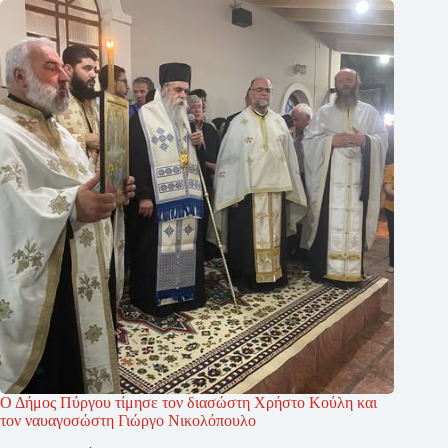
Ο Δήμος Πύργου τίμησε τον διασώστη Χρήστο Κούλη και
τον ναυαγοσώστη Γιώργο Νικολόπουλο